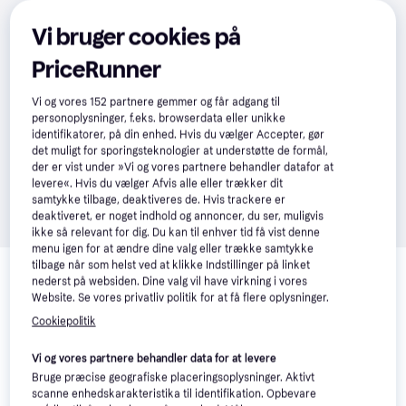
Vi bruger cookies på
PriceRunner
Vi og vores
152
partnere gemmer og får adgang til
personoplysninger, f.eks. browserdata eller unikke
identifikatorer, på din enhed. Hvis du vælger Accepter, gør
det muligt for sporingsteknologier at understøtte de formål,
der er vist under »Vi og vores partnere behandler datafor at
levere«. Hvis du vælger Afvis alle eller trækker dit
samtykke tilbage, deaktiveres de. Hvis trackere er
deaktiveret, er noget indhold og annoncer, du ser, muligvis
ikke så relevant for dig. Du kan til enhver tid få vist denne
menu igen for at ændre dine valg eller trække samtykke
Relaterede produkter
tilbage når som helst ved at klikke Indstillinger på linket
nederst på websiden. Dine valg vil have virkning i vores
Se vores forslag til andre produkter, der matcher dine 
Website. Se vores privatliv politik for at få flere oplysninger.
interesser.
Vis alle
Cookiepolitik
Vi og vores partnere behandler data for at levere
Bruge præcise geografiske placeringsoplysninger. Aktivt
scanne enhedskarakteristika til identifikation. Opbevare