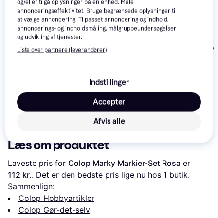
og/eller tilgå oplysninger på en enhed. Måle
annonceringseffektivitet. Bruge begrænsede oplysninger til
at vælge annoncering. Tilpasset annoncering og indhold,
annoncerings- og indholdsmåling, målgruppeundersøgelser
og udvikling af tjenester.
Creativ Company Mini
Creativ Comp
Liste over partnere (leverandører)
DIY Kit Modellering
Craft Kit Mini D
Grå Lys Pink
Broderi
Indstillinger
Hama Midi Perler
Accepter
1000 Stk Transparent
Rosa
10 kr.
41 kr.
100 kr.
Afvis alle
Læs om produktet
Laveste pris for 
Colop Marky Markier-Set Rosa
 er 
112 kr.
. Det er den bedste pris lige nu hos 1 butik.
Sammenlign:
Colop Hobbyartikler
Colop Gør-det-selv