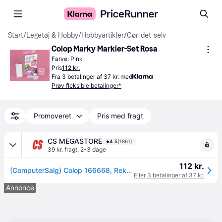
Start
/
Legetøj & Hobby
/
Hobbyartikler
/
Gør-det-selv
Colop Marky Markier-Set Rosa
Farve: Pink
Pris
112 kr.
Fra 3 betalinger af 37 kr. med
Prøv fleksible betalinger*
Promoveret
Pris med fragt
CS MEGASTORE
4.5
(1861)
39 kr. fragt
,
2-3 dage
112 kr.
(ComputerSalg) Colop 166668, Rektangulær, Lyserød, Papir, Tekstil, Børn & voksne, 1 stk
Eller 3 betalinger af 37 kr.
Annonce