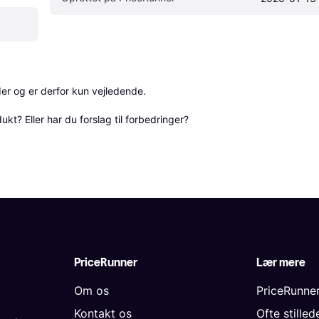
r og er derfor kun vejledende. 

? Eller har du forslag til forbedringer? 
PriceRunner
Lær mere
Om os
PriceRunne
Kontakt os
Ofte stille