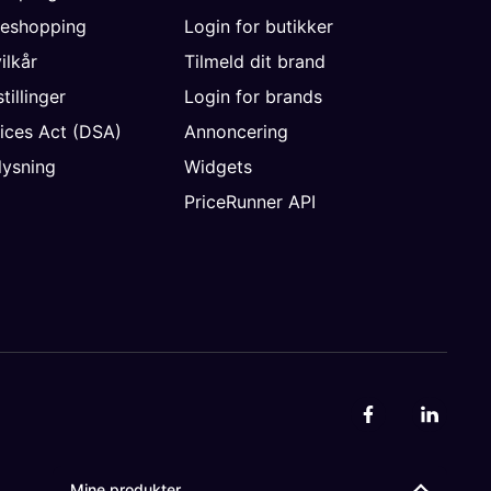
neshopping
Login for butikker
vilkår
Tilmeld dit brand
tillinger
Login for brands
vices Act (DSA)
Annoncering
ysning
Widgets
PriceRunner API
Mine produkter