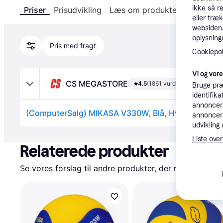
ikke så r
Priser
Prisudvikling
Læs om produktet
Specifika
eller træ
websiden. 
oplysninge
Pris med fragt
Cookiepoli
Vi og vor
CS MEGASTORE
4.5
(1861 vurderinger)
Bruge præ
identifik
annonceri
annonceri
udvikling 
Annonce
Liste over
Relaterede produkter
Se vores forslag til andre produkter, der matcher dine