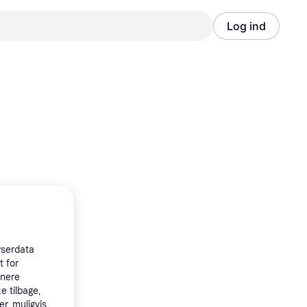
Log ind
Annonce
Annonce
wserdata
t for
tnere
e tilbage,
r, muligvis