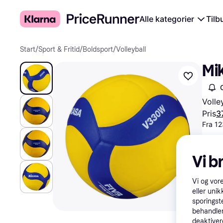
Alle kategorier
Tilb
Start
/
Sport & Fritid
/
Boldsport
/
Volleyball
Mi
Volle
Pris
3
Fra 12
Vi b
Vi og vor
eller unik
sporingst
behandler
deaktiver