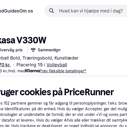
ud
Guides
Om os
kasa V330W
Overvåg pris
Sammenlign
yball Bold, Træningsbold, Kunstlæder
70 kr.
·
Placering 
15 
i 
Volleyball
3 kr./md. med
Prøv fleksible betalinger*
ruger cookies på PriceRunner
es
152
partnere gemmer og får adgang til personoplysninger, f.eks. bro
ke identifikatorer, på din enhed. Hvis du vælger Accepter, gør det mulig
eknologier at understøtte de formål, der er vist under »Vi og vores par
 datafor at levere«. Hvis du vælger Afvis alle eller trækker dit samtykk
es de. Hvis trackere er deaktiveret, er noget indhold og annoncer, du se