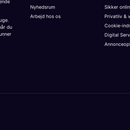
gende
Nyhedsrum
Sikker onli
Arbejd hos os
Privatliv & 
uge.
Cookie-inds
når du
unner
Digital Ser
Annonceopl