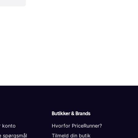
Butikker & Brands
r konto
Hvorfor PriceRunner?
de spørgsmål
Tilmeld din butik