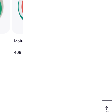
Molten V5M4000
290 kr.
409 kr.
Eller 3 betalinger af 97 kr.