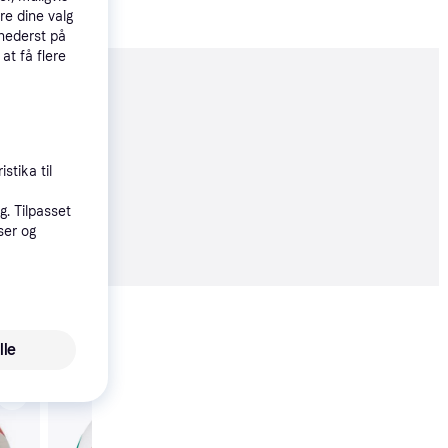
re dine valg
 nederst på
 at få flere
moveret
øbsgaranti
stika til
. Tilpasset
0 kr.
ser og
23 kr./md.
Vis alle
lle
Molten V5M2000