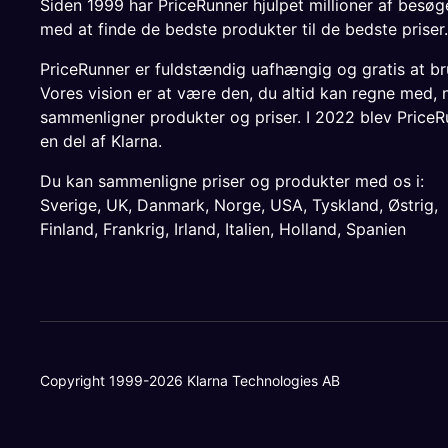
Siden 1999 har PriceRunner hjulpet millioner af besø
med at finde de bedste produkter til de bedste priser.
PriceRunner er fuldstændig uafhængig og gratis at br
Vores vision er at være den, du altid kan regne med, 
sammenligner produkter og priser. I 2022 blev PriceR
en del af Klarna.
Du kan sammenligne priser og produkter med os i:
Sverige
,
UK
,
Danmark
,
Norge
,
USA
,
Tyskland
,
Østrig
,
Finland
,
Frankrig
,
Irland
,
Italien
,
Holland
,
Spanien
Copyright 1999-2026 Klarna Technologies AB