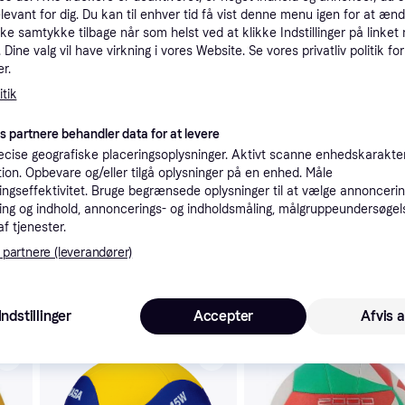
elevant for dig. Du kan til enhver tid få vist denne menu igen for at ænd
tioner
kke samtykke tilbage når som helst ved at klikke Indstillinger på linket
Dine valg vil have virkning i vores Website. Se vores privatliv politik for
r.
Pro
tik
es partnere behandler data for at levere
K
cise geografiske placeringsoplysninger. Aktivt scanne enhedskarakteri
ation. Opbevare og/eller tilgå oplysninger på en enhed. Måle
ngseffektivitet. Bruge begrænsede oplysninger til at vælge annoncering
37
(ComputerSalg) MIKASA V330W, Blå, Hvid, Gul, Nylon, Indendørs, FIVB, Mønster, 1 stk
39 kr. fragt
,
4-5 dage
ng og indhold, annoncerings- og indholdsmåling, målgruppeundersøgel
Eller 1
af tjenester.
 partnere (leverandører)
 interesser.
Indstillinger
Accepter
Afvis a