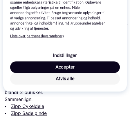
scanne enhedskarakteristika til identifikation. Opbevare
og/eller tilgå oplysninger på en enhed. Måle
annonceringseffektivitet. Bruge begrænsede oplysninger til
at vælge annoncering. Tilpasset annoncering og indhold,
annoncerings- og indholdsmåling, målgruppeundersøgelser
Pro Vibe Alloy 
og udvikling af tjenester.
Liste over partnere (leverandører)
Pro Tharsis XC 27.400
Pro LT Offset
Offset
279 kr.
1.599 kr.
655 kr.
Indstillinger
Læs om produktet
Accepter
Laveste pris for 
Zipp Service Course SL Seatpost 
Afvis alle
27.2mm
 er 
1.359 kr.
 Det er den bedste pris lige nu 
blandt 
2
 butikker.
Sammenlign:
Zipp Cykeldele
Zipp Sadelpinde