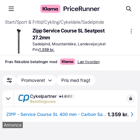
Start
/
Sport & Fritid
/
Cykling
/
Cykeldele
/
Sadelpinde
Zipp Service Course SL Seatpost 
27.2mm
Sadelpind, Mountainbike, Landevejscykel
Pris
1.359 kr.
Prøv fleksible betalinger med
Lær hvordan
Promoveret
Pris med fragt
Cykelpartner
4.6
(81)
Bestillingsvare
1.359 kr.
ZIPP - Service Course SL 400 mm - Carbon Sadelpind - Ø27,2 mm - 0mm Offset - Sort.
Annonce