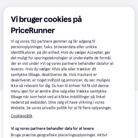
Vi bruger cookies på
PriceRunner
Vi og vores
152
partnere gemmer og får adgang til
personoplysninger, f.eks. browserdata eller unikke
identifikatorer, på din enhed. Hvis du vælger Accepter, gør
det muligt for sporingsteknologier at understøtte de formål,
der er vist under »Vi og vores partnere behandler datafor at
levere«. Hvis du vælger Afvis alle eller trækker dit
samtykke tilbage, deaktiveres de. Hvis trackere er
deaktiveret, er noget indhold og annoncer, du ser, muligvis
ikke så relevant for dig. Du kan til enhver tid få vist denne
menu igen for at ændre dine valg eller trække samtykke
Relaterede produkter
tilbage når som helst ved at klikke Indstillinger på linket
nederst på websiden. Dine valg vil have virkning i vores
Se vores forslag til andre produkter, der matcher dine 
Website. Se vores privatliv politik for at få flere oplysninger.
interesser.
Vis alle
Cookiepolitik
Vi og vores partnere behandler data for at levere
Bruge præcise geografiske placeringsoplysninger. Aktivt