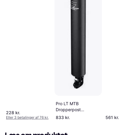
Pro LT MTB
Dropperpost
228 kr.
ø30,9mm 150mm
833 kr.
561 kr.
Eller 3 betalinger af 76 kr.
Vandring