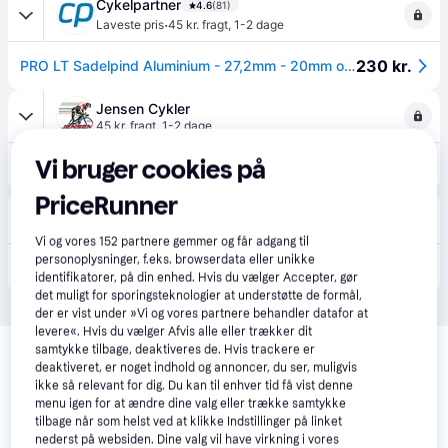
Cykelpartner
4.6
(81)
·
Laveste pris
45 kr. fragt
,
1-2 dage
230 kr.
PRO LT Sadelpind Aluminium - 27,2mm - 20mm offset - 400mm lang.
Jensen Cykler
45 kr. fragt
,
1-2 dage
Vi bruger cookies på
349 kr.
PRO - LT Sadelpind Inline - 27,2 mm - 20mm
PriceRunner
Trodo
2-3 dage
Vi og vores
152
partnere gemmer og får adgang til
312 kr.
personoplysninger, f.eks. browserdata eller unikke
Sadelpind til cykel PRO LT Seatpost 27.2mm/400mm/20mm Offset.
identifikatorer, på din enhed. Hvis du vælger Accepter, gør
Eller 3 betalinger af 104 kr.
det muligt for sporingsteknologier at understøtte de formål,
der er vist under »Vi og vores partnere behandler datafor at
levere«. Hvis du vælger Afvis alle eller trækker dit
Relaterede produkter
samtykke tilbage, deaktiveres de. Hvis trackere er
deaktiveret, er noget indhold og annoncer, du ser, muligvis
Se vores forslag til andre produkter, der matcher dine 
ikke så relevant for dig. Du kan til enhver tid få vist denne
interesser.
Vis alle
menu igen for at ændre dine valg eller trække samtykke
tilbage når som helst ved at klikke Indstillinger på linket
nederst på websiden. Dine valg vil have virkning i vores
Trender
-236 kr.
Trender