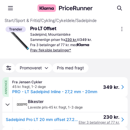
Start
/
Sport & Fritid
/
Cykling
/
Cykeldele
/
Sadelpinde
Pro LT Offset
Trender
Sadelpind, Mountainbike
Sammenlign priser fra
230 kr.
til
349 kr.
Fra 3 betalinger af 77 kr. med
Prøv fleksible betalinger*
Promoveret
Pris med fragt
Fra Jensen Cykler
ANNONCE
349 kr.
45 kr. fragt
,
1-2 dage
PRO - LT Sadelpind Inline - 27,2 mm - 20mm
Bikester
·
Laveste pris
45 kr. fragt
,
1-3 dage
230 kr.
Sadelpind Pro LT 20 mm offset 27.2 x 400 mm sort.
Eller 3 betalinger af 77 kr.