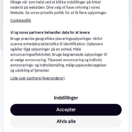
tilbage når som helst ved at klikke Indstillinger på linket
nederst på websiden. Dine valg vil have virkning i vores
Website. Se vores privatliv politik for at få flere oplysninger.
Cookiepolitik
Produktet fås også hos 
1
butik
, som ikke er betalende 
Vis alle
Vi og vores partnere behandler data for at levere
kunde i denne kategori.
Bruge præcise geografiske placeringsoplysninger. Aktivt
scanne enhedskarakteristika til identifikation. Opbevare
og/eller tilgå oplysninger på en enhed. Måle
Relaterede produkter
annonceringseffektivitet. Bruge begrænsede oplysninger til
at vælge annoncering. Tilpasset annoncering og indhold,
Se vores forslag til andre produkter, der matcher dine 
annoncerings- og indholdsmåling, målgruppeundersøgelser
interesser.
Vis alle
og udvikling af tjenester.
Liste over partnere (leverandører)
Indstillinger
Accepter
Afvis alle