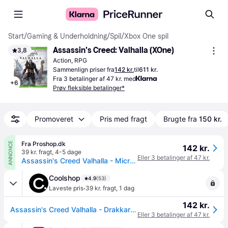
Start
/
Gaming & Underholdning
/
Spil
/
Xbox One spil
Assassin's Creed: Valhalla (XOne)
3,8
Action, RPG
Sammenlign priser fra
142 kr.
til
611 kr.
Fra 3 betalinger af 47 kr. med
+
6
Prøv fleksible betalinger*
Promoveret
Pris med fragt
Brugte fra
150 kr.
Fra Proshop.dk
ANNONCE
142 kr.
39 kr. fragt
,
4-5 dage
Eller 3 betalinger af 47 kr.
Assassin's Creed Valhalla - Microsoft Xbox One - Action/Adventure
Coolshop
4.9
(53)
·
Laveste pris
39 kr. fragt
,
1 dag
142 kr.
Assassin's Creed Valhalla - Drakkar Edition (IT/Multi in Game) - Klar til levering - Prismatch
Eller 3 betalinger af 47 kr.