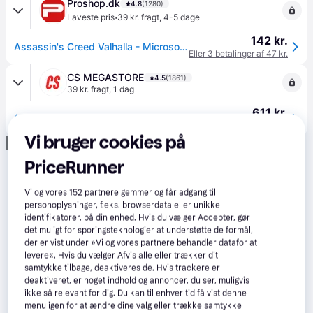
Proshop.dk
4.8
(1280)
·
Laveste pris
39 kr. fragt
,
4-5 dage
142 kr.
Assassin's Creed Valhalla - Microsoft Xbox One - Action/Adventure
Eller 3 betalinger af 47 kr.
CS MEGASTORE
4.5
(1861)
39 kr. fragt
,
1 dag
611 kr.
(ComputerSalg) Assassins Creed Valhalla
Eller 3 betalinger af 204 kr.
Vi bruger cookies på
Annonce
PriceRunner
Vi og vores
152
partnere gemmer og får adgang til
personoplysninger, f.eks. browserdata eller unikke
identifikatorer, på din enhed. Hvis du vælger Accepter, gør
det muligt for sporingsteknologier at understøtte de formål,
der er vist under »Vi og vores partnere behandler datafor at
levere«. Hvis du vælger Afvis alle eller trækker dit
samtykke tilbage, deaktiveres de. Hvis trackere er
deaktiveret, er noget indhold og annoncer, du ser, muligvis
ikke så relevant for dig. Du kan til enhver tid få vist denne
menu igen for at ændre dine valg eller trække samtykke