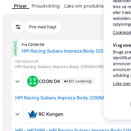
deaktiver
Priser
Prisudvikling
Læs om produktet
Specifika
ikke så r
eller træ
websiden. 
oplysninge
Pris med fragt
Cookiepoli
ANNONCE
Fra CDON DK
Vi og vor
HPI Racing Subaru Impreza Body (200Mm/Wb2
Bruge præ
identifik
Fjernstyret.dk
annonceri
HPI Racing Subaru Impreza Body (200Mm/Wb255Mm)
annonceri
udvikling 
CDON DK
1.0
(1 vurdering)
Liste over
HPI Racing Subaru Impreza Body (200Mm/Wb255M
RC Kongen