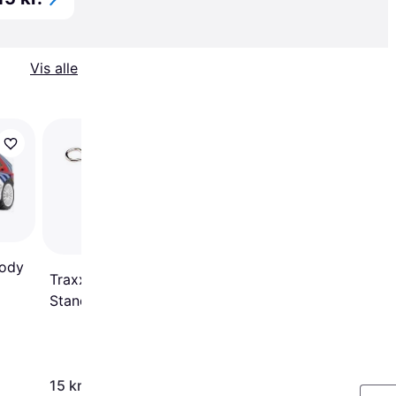
Vis alle
Wittmax Rear Shock
Tower
Body
Traxxas Body Clips
Standard (12)
15 kr.
245 kr.