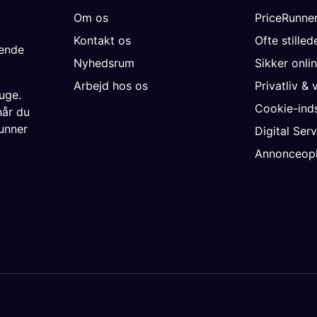
Om os
PriceRunne
Kontakt os
Ofte stille
gende
Nyhedsrum
Sikker onli
Arbejd hos os
Privatliv & 
uge.
Cookie-inds
når du
unner
Digital Ser
Annonceopl