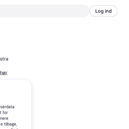
Log ind
Annonce
Annonce
tra 
ehør
wserdata
t for
tnere
e tilbage,