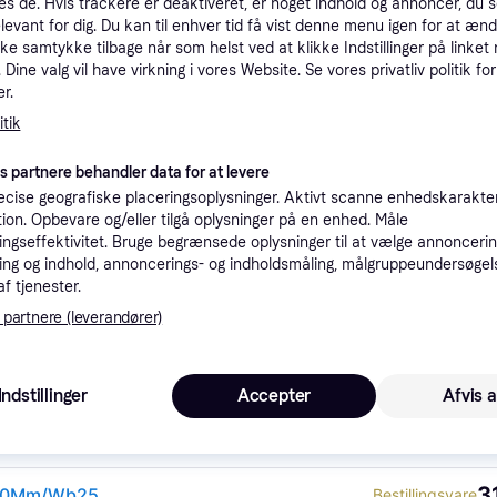
es de. Hvis trackere er deaktiveret, er noget indhold og annoncer, du se
tioner
elevant for dig. Du kan til enhver tid få vist denne menu igen for at ænd
kke samtykke tilbage når som helst ved at klikke Indstillinger på linket
Dine valg vil have virkning i vores Website. Se vores privatliv politik for
r.
Pro
tik
es partnere behandler data for at levere
4
Fri fragt
55Mm)
cise geografiske placeringsoplysninger. Aktivt scanne enhedskarakteri
ation. Opbevare og/eller tilgå oplysninger på en enhed. Måle
2
ngseffektivitet. Bruge begrænsede oplysninger til at vælge annoncering
Bestillingsvare
ng og indhold, annoncerings- og indholdsmåling, målgruppeundersøgel
af tjenester.
 partnere (leverandører)
4
m)
Fri fragt
Indstillinger
Accepter
Afvis a
3
HPI - HP7499 - HPI Racing Subaru Impreza Body (200Mm/Wb255Mm)
Bestillingsvare