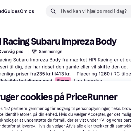
ud
Guides
Om os
I Racing Subaru Impreza Body
Overvåg pris
Sammenlign
acing Subaru Impreza Body fra mærket HPI Racing er et eks
seri til dig, der har ridset den gamle eller vil skifte den ud.
nlign priser fra
235 kr.
til
413 kr.
·
Placering 
1260 
i 
RC tilb
fleksible betalinger med
Lær hvordan
ruger cookies på PriceRunner
es
152
partnere gemmer og får adgang til personoplysninger, f.eks. bro
ke identifikatorer, på din enhed. Hvis du vælger Accepter, gør det mulig
eknologier at understøtte de formål, der er vist under »Vi og vores par
 datafor at levere«. Hvis du vælger Afvis alle eller trækker dit samtykk