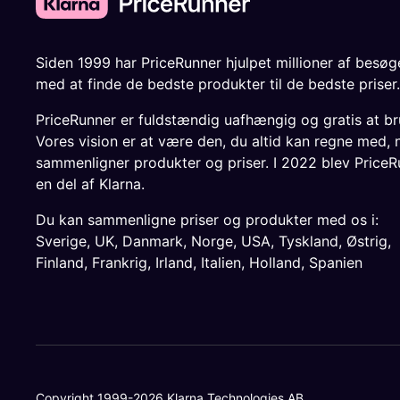
Siden 1999 har PriceRunner hjulpet millioner af besø
med at finde de bedste produkter til de bedste priser.
PriceRunner er fuldstændig uafhængig og gratis at br
Vores vision er at være den, du altid kan regne med, 
sammenligner produkter og priser. I 2022 blev PriceR
en del af Klarna.
Du kan sammenligne priser og produkter med os i:
Sverige
,
UK
,
Danmark
,
Norge
,
USA
,
Tyskland
,
Østrig
,
Finland
,
Frankrig
,
Irland
,
Italien
,
Holland
,
Spanien
Copyright 1999-2026 Klarna Technologies AB