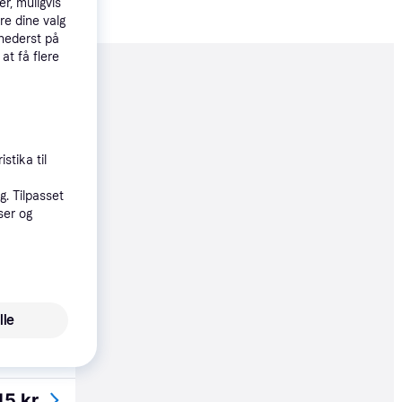
r, muligvis
re dine valg
 nederst på
 at få flere
moveret
13 kr.
stika til
35 kr.
. Tilpasset
ser og
13 kr.
lle
15 kr.