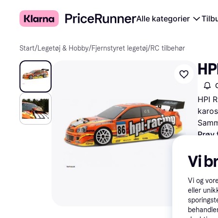
Alle kategorier
Tilb
Start
/
Legetøj & Hobby
/
Fjernstyret legetøj
/
RC tilbehør
HP
HPI R
karos
Samme
Prøv 
Vi b
Vi og vor
eller unik
sporingst
behandler