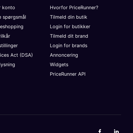
r konto
Hvorfor PriceRunner?
de spørgsmål
Tilmeld din butik
neshopping
Login for butikker
vilkår
Tilmeld dit brand
tillinger
Login for brands
vices Act (DSA)
Annoncering
ysning
Widgets
PriceRunner API