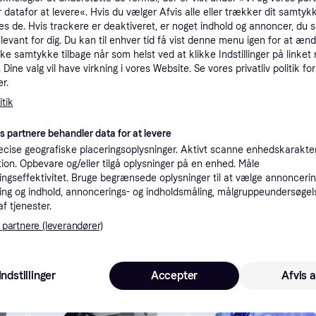
 datafor at levere«. Hvis du vælger Afvis alle eller trækker dit samtykk
tioner
es de. Hvis trackere er deaktiveret, er noget indhold og annoncer, du se
elevant for dig. Du kan til enhver tid få vist denne menu igen for at ænd
kke samtykke tilbage når som helst ved at klikke Indstillinger på linket
Pro
Dine valg vil have virkning i vores Website. Se vores privatliv politik for
r.
tik
es partnere behandler data for at levere
cise geografiske placeringsoplysninger. Aktivt scanne enhedskarakteri
2.03
Fri fragt
,
3-5 dage
ation. Opbevare og/eller tilgå oplysninger på en enhed. Måle
ngseffektivitet. Bruge begrænsede oplysninger til at vælge annoncering
ng og indhold, annoncerings- og indholdsmåling, målgruppeundersøgel
af tjenester.
 partnere (leverandører)
 interesser.
Trender
Indstillinger
Accepter
Afvis a