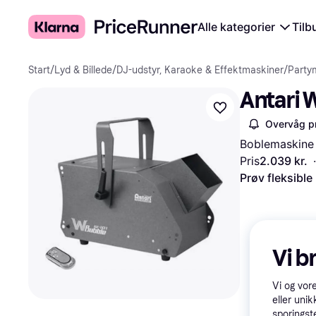
Alle kategorier
Tilb
Start
/
Lyd & Billede
/
DJ-udstyr, Karaoke & Effektmaskiner
/
Party
Antari 
Overvåg pr
Boblemaskine
Pris
2.039 kr.
·
Prøv fleksible
Vi b
Vi og vor
eller unik
sporingst