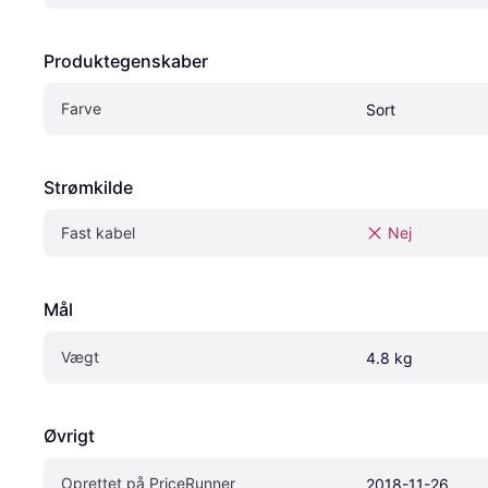
Produktegenskaber
Farve
Sort
Strømkilde
Fast kabel
Nej
Mål
Vægt
4.8 kg
Øvrigt
Oprettet på PriceRunner
2018-11-26