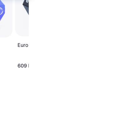
Eurolite B-90
609 kr.
339 kr.