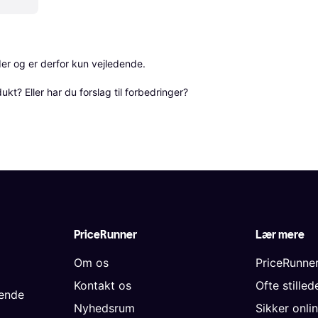
r og er derfor kun vejledende. 

? Eller har du forslag til forbedringer? 
PriceRunner
Lær mere
Om os
PriceRunne
Kontakt os
Ofte stille
gende
Nyhedsrum
Sikker onli