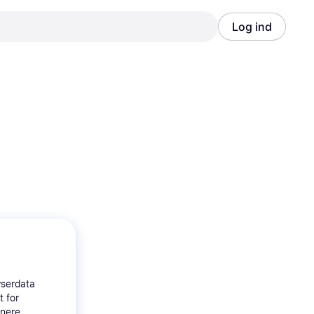
Log ind
Annonce
Annonce
wserdata
t for
tnere