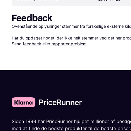
Feedback
Ovenstående oplysninger stammer fra forskellige eksterne kilde
Har du opdaget noget, der ikke helt stemmer ved det her produkt
Send 
feedback
 eller 
rapporter problem
.
Siden 1999 har PriceRunner hjulpet millioner af besø
med at finde de bedste produkter til de bedste priser.