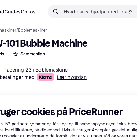
ud
Guides
Om os
maskiner
/
Boblemaskiner
W-101 Bubble Machine
is
Sammenlign
Placering 
23 
i 
Boblemaskiner
 betalinger med
Lær hvordan
ruger cookies på PriceRunner
es
152
partnere gemmer og får adgang til personoplysninger, f.eks. bro
ke identifikatorer, på din enhed. Hvis du vælger Accepter, gør det mulig
eknologier at understøtte de formål, der er vist under »Vi og vores par