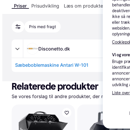
behandler
Priser
Prisudvikling
Læs om produktet
Specifika
deaktiver
ikke så r
eller træ
Pris med fragt
websiden. 
oplysninge
Cookiepoli
Disconetto.dk
Vi og vor
Bruge præ
Sæbeboblemaskine Antari W-101
identifik
annonceri
Annonce
annonceri
Relaterede produkter
udvikling 
Liste over
Se vores forslag til andre produkter, der matcher dine