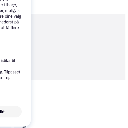
e tilbage,
r, muligvis
re dine valg
 nederst på
moveret
 at få flere
stika til
9 kr.
. Tilpasset
ser og
Vis alle
lle
BeamZ B500