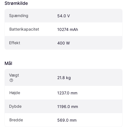
Strømkilde
Spænding
54.0 V
Batterikapacitet
10274 mAh
Effekt
400 W
Mål
Vægt
21.8 kg
Højde
1237.0 mm
Dybde
1196.0 mm
Bredde
569.0 mm