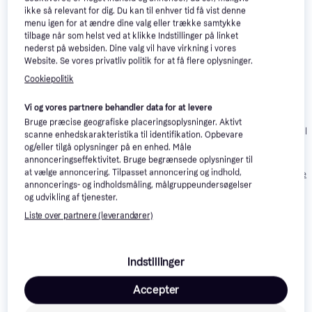
ikke så relevant for dig. Du kan til enhver tid få vist denne
menu igen for at ændre dine valg eller trække samtykke
tilbage når som helst ved at klikke Indstillinger på linket
nederst på websiden. Dine valg vil have virkning i vores
Website. Se vores privatliv politik for at få flere oplysninger.
Cookiepolitik
Xiaomi Elite NE
20km/h
Vi og vores partnere behandler data for at levere
Bruge præcise geografiske placeringsoplysninger. Aktivt
Segway ZT3 Pr
Segway ZT3 Pro
4.4
scanne enhedskarakteristika til identifikation. Opbevare
Sort/Rød
eKickscooter -
og/eller tilgå oplysninger på en enhed. Måle
Rød/Grå
annonceringseffektivitet. Bruge begrænsede oplysninger til
2.790 kr.
5.623 kr.
6.378 kr.
at vælge annoncering. Tilpasset annoncering og indhold,
Eller 3 betalinger af
Eller 3 betalinger af
Eller 3 betalinger 
930 kr.
1.874 kr.
2.126 kr.
annoncerings- og indholdsmåling, målgruppeundersøgelser
og udvikling af tjenester.
Liste over partnere (leverandører)
Anmeldelser
Indstillinger
Accepter