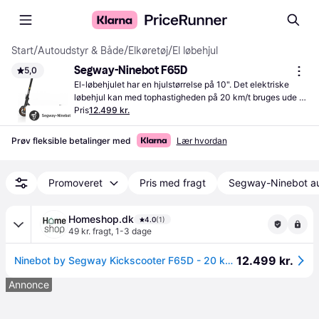
Start
/
Autoudstyr & Både
/
Elkøretøj
/
El løbehjul
Segway-Ninebot F65D
5,0
El-løbehjulet har en hjulstørrelse på 10". Det elektriske 
løbehjul kan med tophastigheden på 20 km/t bruges ude i 
trafikken.
Pris
12.499 kr.
Prøv fleksible betalinger med
Lær hvordan
Promoveret
Pris med fragt
Segway-Ninebot au
Homeshop.dk
4.0
(1)
49 kr. fragt
,
1-3 dage
12.499 kr.
Ninebot by Segway Kickscooter F65D - 20 km/t ✓ På lager - klar til levering og afhentning
Annonce