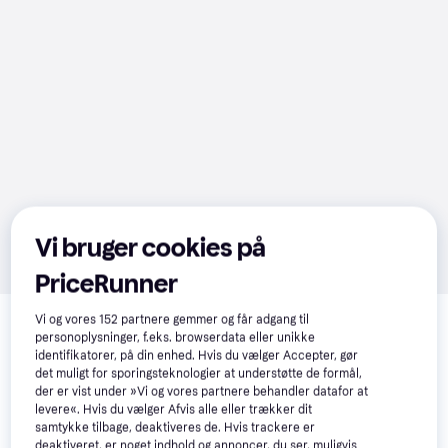
Vi bruger cookies på
PriceRunner
Relaterede produkter
Vi og vores
152
partnere gemmer og får adgang til
personoplysninger, f.eks. browserdata eller unikke
Se vores forslag til andre produkter, der matcher dine 
identifikatorer, på din enhed. Hvis du vælger Accepter, gør
interesser.
Vis alle
det muligt for sporingsteknologier at understøtte de formål,
der er vist under »Vi og vores partnere behandler datafor at
levere«. Hvis du vælger Afvis alle eller trækker dit
-840 kr.
samtykke tilbage, deaktiveres de. Hvis trackere er
deaktiveret, er noget indhold og annoncer, du ser, muligvis