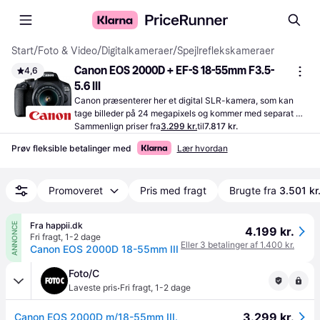
Start
/
Foto & Video
/
Digitalkameraer
/
Spejlreflekskameraer
Canon EOS 2000D + EF-S 18-55mm F3.5-
4,6
5.6 III
Canon præsenterer her et digital SLR-kamera, som kan 
tage billeder på 24 megapixels og kommer med separat 
objektiv. Det har en vægt på 475 gram.
Sammenlign priser fra
3.299 kr.
til
7.817 kr.
Prøv fleksible betalinger med
Lær hvordan
Promoveret
Pris med fragt
Brugte fra
3.501 kr
Fra happii.dk
ANNONCE
4.199 kr.
Fri fragt
,
1-2 dage
Eller 3 betalinger af 1.400 kr.
Canon EOS 2000D 18-55mm III
Foto/C
·
Laveste pris
Fri fragt
,
1-2 dage
3.299 kr.
Canon EOS 2000D m/18-55mm III.