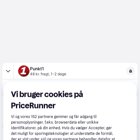
Punkt1
48 kr. fragt
,
1-2 dage
3.890 kr.
Canon Eos 2000D 18-55Mm DC kit.
Vi bruger cookies på
POWER
PriceRunner
49 kr. fragt
,
1-2 dage
Vi og vores
152
partnere gemmer og får adgang til
3.890 kr.
Canon Eos 2000D 18-55Mm DC kit.
personoplysninger, f.eks. browserdata eller unikke
identifikatorer, på din enhed. Hvis du vælger Accepter, gør
Fotohuset Virum
5.0
(1)
det muligt for sporingsteknologier at understøtte de formål,
Fri fragt
,
1-2 dage
der er vist under »Vi og vores partnere behandler datafor at