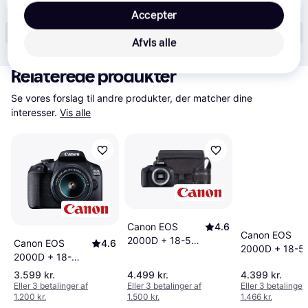
Accepter
Vis alle (13)
Afvis alle
Relaterede produkter
Se vores forslag til andre produkter, der matcher dine 
interesser.
Vis alle
Canon EOS
4.6
Canon EOS
2000D + 18-55
Canon EOS
4.6
2000D + 18-5
IS II Lens +
2000D + 18-
IS II Lens + LP
Shoulder Bag +
55mm IS II
3.599 kr.
4.499 kr.
4.399 kr.
E10 Battery
16GB SD Card
Eller 3 betalinger af
Eller 3 betalinger af
Eller 3 betalinger 
1.200 kr.
1.500 kr.
1.466 kr.