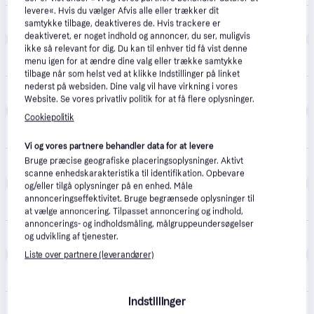
levere«. Hvis du vælger Afvis alle eller trækker dit
3.995 kr.
Canon EOS 2000D + EF-S 18-55mm F3.5-5.6 III
samtykke tilbage, deaktiveres de. Hvis trackere er
deaktiveret, er noget indhold og annoncer, du ser, muligvis
ikke så relevant for dig. Du kan til enhver tid få vist denne
Merlin
4.7
(161)
menu igen for at ændre dine valg eller trække samtykke
Fri fragt
,
1-2 dage
tilbage når som helst ved at klikke Indstillinger på linket
4.199 kr.
nederst på websiden. Dine valg vil have virkning i vores
Canon EOS 2000D 18-55mm III
Website. Se vores privatliv politik for at få flere oplysninger.
Eller 3 betalinger af 1.400 kr.
Cookiepolitik
happii.dk
4.7
(127)
Fri fragt
,
1-2 dage
Vi og vores partnere behandler data for at levere
4.199 kr.
Bruge præcise geografiske placeringsoplysninger. Aktivt
Canon EOS 2000D 18-55mm III
Eller 3 betalinger af 1.400 kr.
scanne enhedskarakteristika til identifikation. Opbevare
og/eller tilgå oplysninger på en enhed. Måle
Ultrashop
annonceringseffektivitet. Bruge begrænsede oplysninger til
39 kr. fragt
,
1-2 dage
at vælge annoncering. Tilpasset annoncering og indhold,
annoncerings- og indholdsmåling, målgruppeundersøgelser
5.089 kr.
Canon EOS 2000D 24.1Megapixel Digitalkamera.
og udvikling af tjenester.
Liste over partnere (leverandører)
Labtech Data
5.0
(9)
Fri fragt
,
1 dag
Indstillinger
5.258 kr.
Canon EOS 2000D + EF-S 18-55mm f/3.5-5.6 III SLR Camera Kit 24.1 MP CMOS 6000 x 4000 pixels Black