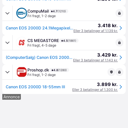
CompuMail
4.7
(1210)
Fri fragt
,
1-2 dage
3.418 kr.
Canon EOS 2000D 24.1Megapixel Digitalkamera --> På lager, levering hos dig 09-08-2026
Eller 3 betalinger af 1.139 kr.
CS MEGASTORE
4.5
(1861)
Fri fragt
,
4-5 dage
3.429 kr.
(ComputerSalg) Canon EOS 2000D - Digitalkamera - SLR - 24.1 MP - APS-C - 1080p / 30 fps - 3x optisk zoom EF-S 18-55 mm III objektiv - Wi-Fi, NFC
Eller 3 betalinger af 1.143 kr.
Proshop.dk
4.8
(1280)
Fri fragt
,
1-2 dage
3.899 kr.
Canon EOS 2000D 18-55mm III
Eller 3 betalinger af 1.300 kr.
Annonce