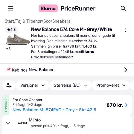
Start
/
Tøj & Tilbehør
/
Sko
/
Sneakers
New Balance 574 Core M - Grey/White
4,3
Her har du et par sneakers til mænd, der er gode til 
hverdag. Den mindste størrelse er 34 ½.
Sammenlign priser fra
736 kr.
til
1.400 kr.
+
5
Fra 3 betalinger af 245 kr. med
Prøv fleksible betalinger*
New Balance
Køb hos 
Versioner
Størrelse (EU)
Promoveret
Fra Shoe Chapter
ANNONCE
870 kr.
Fri fragt
,
1-2 dage
New Balance ML574EVG - Grey - Str: 42.5
Miinto
·
Laveste pris
49 kr. fragt
,
1-5 dage