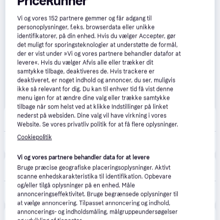
PriceRunner
Vi og vores
152
partnere gemmer og får adgang til
personoplysninger, f.eks. browserdata eller unikke
identifikatorer, på din enhed. Hvis du vælger Accepter, gør
det muligt for sporingsteknologier at understøtte de formål,
der er vist under »Vi og vores partnere behandler datafor at
levere«. Hvis du vælger Afvis alle eller trækker dit
samtykke tilbage, deaktiveres de. Hvis trackere er
deaktiveret, er noget indhold og annoncer, du ser, muligvis
ikke så relevant for dig. Du kan til enhver tid få vist denne
menu igen for at ændre dine valg eller trække samtykke
tilbage når som helst ved at klikke Indstillinger på linket
Boozt
nederst på websiden. Dine valg vil have virkning i vores
Fri fragt
,
1-2 dage
Website. Se vores privatliv politik for at få flere oplysninger.
Cookiepolitik
950 kr.
NEW BALANCE New Balance 574 Core | Grey | 41.5
Vi og vores partnere behandler data for at levere
ABOUT YOU
Bruge præcise geografiske placeringsoplysninger. Aktivt
Fri fragt
,
3-4 dage
scanne enhedskarakteristika til identifikation. Opbevare
og/eller tilgå oplysninger på en enhed. Måle
889 kr.
new balance Sneaker low '574' grå / taupe
annonceringseffektivitet. Bruge begrænsede oplysninger til
Eller 3 betalinger af 296 kr.
at vælge annoncering. Tilpasset annoncering og indhold,
annoncerings- og indholdsmåling, målgruppeundersøgelser
New Balance