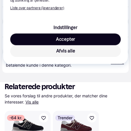
og udvikling af tjenester.
Fri fragt
,
3-5 dage
Liste over partnere (leverandører)
950 kr.
New Balance Mænd 574 Core i Grå/Hvid Suede/Mesh, Størrelse 44.5
Eller 3 betalinger af 317 kr.
Sneakerzone
Indstillinger
Bestillingsvare
Accepter
1.200 kr.
New Balance 574 Grey White
Eller 3 betalinger af 400 kr.
Afvis alle
Produktet fås også hos 
2
butikker
, som ikke er 
Vis alle
betalende kunde i denne kategori.
Relaterede produkter
Se vores forslag til andre produkter, der matcher dine 
interesser.
Vis alle
-64 kr.
Trender