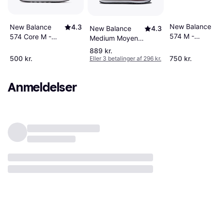
New Balance
New Balance
4.3
New Balance
4.3
574 M -
574 Core M -
Medium Moyen
Navy/White
Black/White
Sneakers -
889 kr.
Bordeaux
500 kr.
750 kr.
Eller 3 betalinger af 296 kr.
Ruskind
Anmeldelser