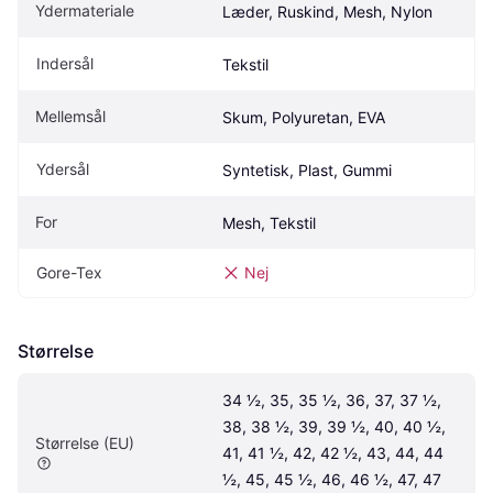
Ydermateriale
Læder, Ruskind, Mesh, Nylon
Indersål
Tekstil
Mellemsål
Skum, Polyuretan, EVA
Ydersål
Syntetisk, Plast, Gummi
For
Mesh, Tekstil
Gore-Tex
Nej
Størrelse
34 ½, 35, 35 ½, 36, 37, 37 ½, 
38, 38 ½, 39, 39 ½, 40, 40 ½, 
Størrelse (EU)
41, 41 ½, 42, 42 ½, 43, 44, 44 
½, 45, 45 ½, 46, 46 ½, 47, 47 