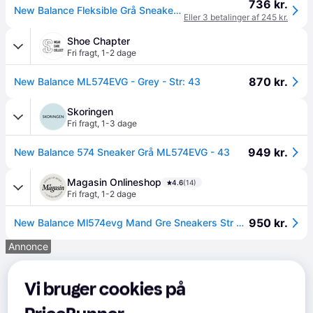
736 kr.
New Balance Fleksible Grå Sneakers - Sko - Herre - Grå - 41 1/2 EU -
Eller 3 betalinger af 245 kr.
Shoe Chapter
Fri fragt
,
1-2 dage
870 kr.
New Balance ML574EVG - Grey - Str: 43
Skoringen
Fri fragt
,
1-3 dage
949 kr.
New Balance 574 Sneaker Grå ML574EVG - 43
Magasin Onlineshop
4.6
(14)
Fri fragt
,
1-2 dage
950 kr.
New Balance Ml574evg Mand Gre Sneakers Str 40 - hos Magasin.
Annonce
Vi bruger cookies på