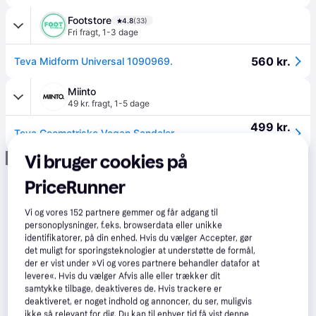
Footstore
4.8
(33)
Fri fragt
,
1-3 dage
560 kr.
Teva Midform Universal 1090969.
Miinto
49 kr. fragt
,
1-5 dage
499 kr.
Teva Geometriske Vegan Sandaler Sort - Sko - Dame - Sort - 37 EU - Polyester
Eller 3 betalinger af 166 kr.
Vi bruger cookies på
Annonce
PriceRunner
Vi og vores
152
partnere gemmer og får adgang til
personoplysninger, f.eks. browserdata eller unikke
identifikatorer, på din enhed. Hvis du vælger Accepter, gør
det muligt for sporingsteknologier at understøtte de formål,
der er vist under »Vi og vores partnere behandler datafor at
levere«. Hvis du vælger Afvis alle eller trækker dit
samtykke tilbage, deaktiveres de. Hvis trackere er
deaktiveret, er noget indhold og annoncer, du ser, muligvis
ikke så relevant for dig. Du kan til enhver tid få vist denne