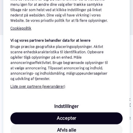
menu igen for at ændre dine valg eller trække samtykke
tilbage når som helst ved at klikke Indstillinger på linket
nederst på websiden. Dine valg vil have virkning i vores
Website. Se vores privatliv politik for at få flere oplysninger.
Cookiepolitik
Relaterede produkter
Vi og vores partnere behandler data for at levere
Bruge præcise geografiske placeringsoplysninger. Aktivt
Se vores forslag til andre produkter, der matcher dine 
scanne enhedskarakteristika til identifikation. Opbevare
interesser.
Vis alle
og/eller tilgå oplysninger på en enhed. Måle
annonceringseffektivitet. Bruge begrænsede oplysninger til
at vælge annoncering. Tilpasset annoncering og indhold,
Trender
annoncerings- og indholdsmåling, målgruppeundersøgelser
og udvikling af tjenester.
Liste over partnere (leverandører)
adidas Terrex
Hoka Infini Hike
4.1
Teva Sanborn - Black
Hydroterra - C
Indstillinger
TC Black
Black/Grey Fou
449 kr.
1.019 kr.
559 kr.
Eller 3 betalinger 
Accepter
Afvis alle