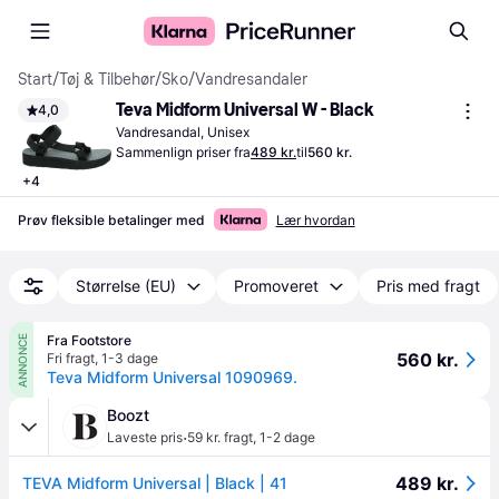
Start
/
Tøj & Tilbehør
/
Sko
/
Vandresandaler
Teva Midform Universal W - Black
4,0
Vandresandal, Unisex
Sammenlign priser fra
489 kr.
til
560 kr.
+
4
Prøv fleksible betalinger med
Lær hvordan
Størrelse (EU)
Promoveret
Pris med fragt
Fra Footstore
ANNONCE
560 kr.
Fri fragt
,
1-3 dage
Teva Midform Universal 1090969.
Boozt
·
Laveste pris
59 kr. fragt
,
1-2 dage
489 kr.
TEVA Midform Universal | Black | 41