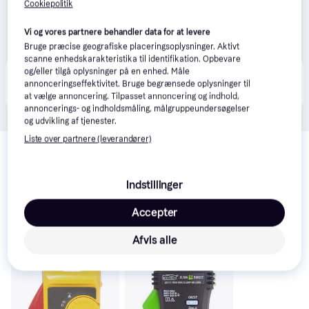
Cookiepolitik
Vi og vores partnere behandler data for at levere
Bruge præcise geografiske placeringsoplysninger. Aktivt
scanne enhedskarakteristika til identifikation. Opbevare
og/eller tilgå oplysninger på en enhed. Måle
Produktet fås også hos 
1
butik
, som ikke er betalende 
Vis alle
annonceringseffektivitet. Bruge begrænsede oplysninger til
kunde i denne kategori.
at vælge annoncering. Tilpasset annoncering og indhold,
annoncerings- og indholdsmåling, målgruppeundersøgelser
og udvikling af tjenester.
Relaterede produkter
Liste over partnere (leverandører)
Se vores forslag til andre produkter, der matcher dine 
interesser.
Vis alle
Indstillinger
Accepter
Trender
Trender
-145 kr.
Afvis alle