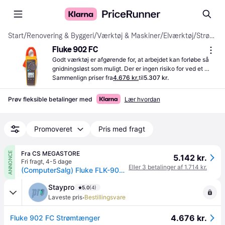
Start
/
Renovering & Byggeri
/
Værktøj & Maskiner
/
Elværktøj
/
Strømtænger
Fluke 902 FC
Godt ​​værktøj er afgørende for, at arbejdet kan forløbe så 
gnidningsløst som muligt. Der er ingen risiko for ved et 
uheld at indånde udstødningsgasser, da den her model 
Sammenlign priser fra
4.676 kr.
til
5.307 kr.
kører på batterier.
Prøv fleksible betalinger med
Lær hvordan
Promoveret
Pris med fragt
Fra CS MEGASTORE
ANNONCE
5.142 kr.
Fri fragt
,
4-5 dage
Eller 3 betalinger af 1.714 kr.
(ComputerSalg) Fluke FLK-902 FC, CAT III 600V, CAT IV 300V, Alkaline, 419 g, Grå, Gul
Staypro
5.0
(4)
·
Laveste pris
Bestillingsvare
4.676 kr.
Fluke 902 FC Strømtænger