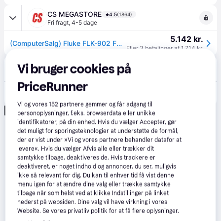
CS MEGASTORE
4.5
(1864)
Fri fragt
,
4-5 dage
5.142 kr.
(ComputerSalg) Fluke FLK-902 FC, CAT III 600V, CAT IV 300V, Alkaline, 419 g, Grå, Gul
Eller 3 betalinger af 1.714 kr.
Bels.dk
Vi bruger cookies på
Bestillingsvare
PriceRunner
5.307 kr.
Fluke connect tangmeter 902fc.
Vi og vores
152
partnere gemmer og får adgang til
Annonce
personoplysninger, f.eks. browserdata eller unikke
identifikatorer, på din enhed. Hvis du vælger Accepter, gør
det muligt for sporingsteknologier at understøtte de formål,
der er vist under »Vi og vores partnere behandler datafor at
levere«. Hvis du vælger Afvis alle eller trækker dit
samtykke tilbage, deaktiveres de. Hvis trackere er
deaktiveret, er noget indhold og annoncer, du ser, muligvis
ikke så relevant for dig. Du kan til enhver tid få vist denne
menu igen for at ændre dine valg eller trække samtykke
tilbage når som helst ved at klikke Indstillinger på linket
nederst på websiden. Dine valg vil have virkning i vores
Website. Se vores privatliv politik for at få flere oplysninger.