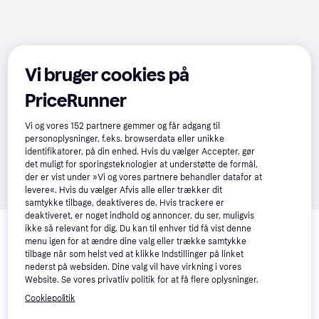
Vi bruger cookies på
PriceRunner
Vi og vores
152
partnere gemmer og får adgang til
personoplysninger, f.eks. browserdata eller unikke
identifikatorer, på din enhed. Hvis du vælger Accepter, gør
det muligt for sporingsteknologier at understøtte de formål,
der er vist under »Vi og vores partnere behandler datafor at
levere«. Hvis du vælger Afvis alle eller trækker dit
samtykke tilbage, deaktiveres de. Hvis trackere er
Relaterede produkter
deaktiveret, er noget indhold og annoncer, du ser, muligvis
ikke så relevant for dig. Du kan til enhver tid få vist denne
menu igen for at ændre dine valg eller trække samtykke
Se vores forslag til andre produkter, der matcher dine 
tilbage når som helst ved at klikke Indstillinger på linket
interesser.
Vis alle
nederst på websiden. Dine valg vil have virkning i vores
Website. Se vores privatliv politik for at få flere oplysninger.
Cookiepolitik