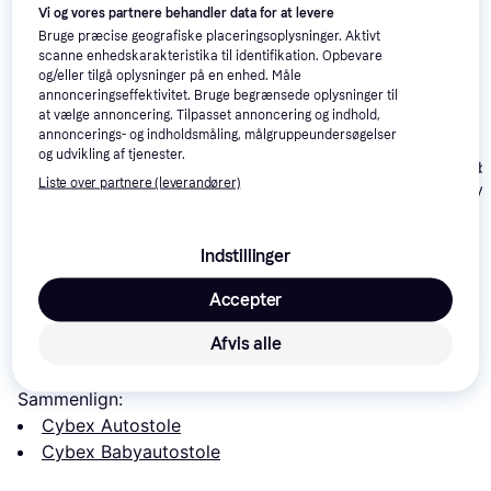
Vi og vores partnere behandler data for at levere
Bruge præcise geografiske placeringsoplysninger. Aktivt
scanne enhedskarakteristika til identifikation. Opbevare
og/eller tilgå oplysninger på en enhed. Måle
annonceringseffektivitet. Bruge begrænsede oplysninger til
at vælge annoncering. Tilpasset annoncering og indhold,
annoncerings- og indholdsmåling, målgruppeundersøgelser
og udvikling af tjenester.
Maxi-Cosi Pebble 360
Maxi-Cosi Peb
Liste over partnere (leverandører)
Pro 2 Twillic Black
Autostol Baby 
Cybex Cloud T i-Size
Black
Plus Sepia Black inkl.
base
1.799 kr.
4.148 kr.
1.599 kr.
Indstillinger
Accepter
Læs om produktet
Afvis alle
Laveste pris for 
Cybex Cloud G I-size Plus
 er 
2.199 kr.
Det er den bedste pris lige nu blandt 
2
 butikker.
Sammenlign:
Cybex Autostole
Cybex Babyautostole