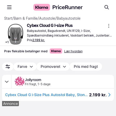
Start
/
Børn & Familie
/
Autostole
/
Babyautostole
Cybex Cloud G I-size Plus
Babyautostol, Bagudvendt, UN R129, i-Size, 
Spædbarnsindlæg inkluderet, Vaskbart betræk, Justerbar 
nakkestøtte, Bærehåndtag, Side Impact Protection (ASIP)
Pris
2.199 kr.
+
1
Prøv fleksible betalinger med
Lær hvordan
Farve
Promoveret
Pris med fragt
Jollyroom
Fri fragt
,
1-5 dage
2.199 kr.
Cybex Cloud G i-Size Plus Autostol Baby, Stone Grey
Annonce