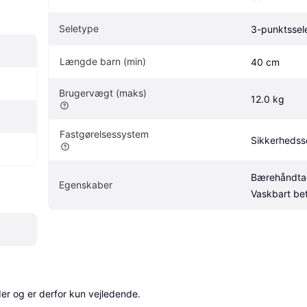
Seletype
3-punktssel
Længde barn (min)
40 cm
Brugervægt (maks)
12.0 kg
Fastgørelsessystem
Sikkerhedsse
Bærehåndtag
Egenskaber
Vaskbart be
r og er derfor kun vejledende. 
