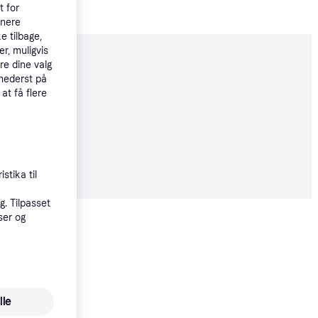
t for
tnere
e tilbage,
r, muligvis
moveret
re dine valg
 nederst på
 at få flere
99 kr.
stika til
. Tilpasset
Vis alle
ser og
Trender
Trender
lle
Cybex Cloud G I-size