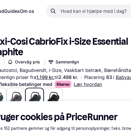
ud
Guides
Om os
i-Cosi CabrioFix i-Size Essential 
aphite
Overvåg pris
Sammenlign
utostol, Bagudvendt, i-Size, Vaskbart betræk, Bærehåndt
nlign priser fra
1.199 kr.
til
2.498 kr.
·
Placering 
83 
i 
Babyau
fleksible betalinger med
Lær hvordan
kr.
1.212 kr.
1.199 kr.
1.199 kr.
ruger cookies på PriceRunner
es
152
partnere gemmer og får adgang til personoplysninger, f.eks. bro