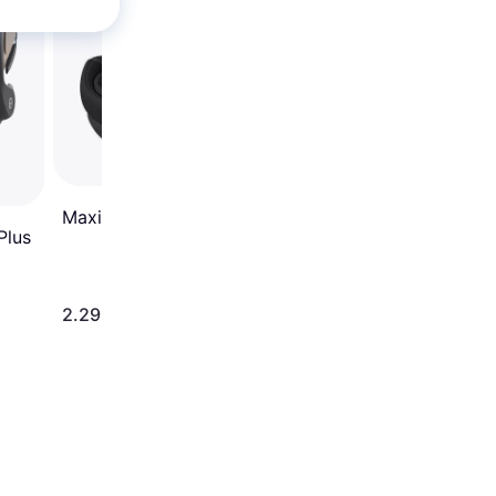
Moon Black
Maxi-Cosi Pebble 360 Pro
Plus
2.299 kr.
1.599 kr.