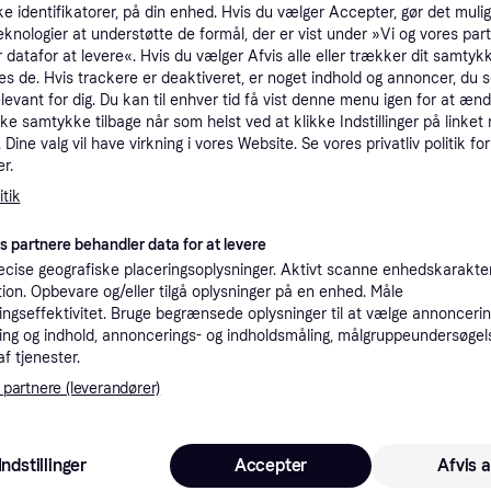
ke identifikatorer, på din enhed. Hvis du vælger Accepter, gør det mulig
tet
Specifikationer
eknologier at understøtte de formål, der er vist under »Vi og vores par
 datafor at levere«. Hvis du vælger Afvis alle eller trækker dit samtykk
es de. Hvis trackere er deaktiveret, er noget indhold og annoncer, du se
Pro
elevant for dig. Du kan til enhver tid få vist denne menu igen for at ænd
kke samtykke tilbage når som helst ved at klikke Indstillinger på linket
Dine valg vil have virkning i vores Website. Se vores privatliv politik for
r.
tik
1.1
 Graphite
Fri fragt
,
1-5 dage
es partnere behandler data for at levere
cise geografiske placeringsoplysninger. Aktivt scanne enhedskarakteri
ation. Opbevare og/eller tilgå oplysninger på en enhed. Måle
ngseffektivitet. Bruge begrænsede oplysninger til at vælge annoncering
ng og indhold, annoncerings- og indholdsmåling, målgruppeundersøgel
af tjenester.
 interesser.
 partnere (leverandører)
Trender
Trender
Indstillinger
Accepter
Afvis a