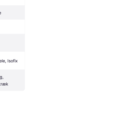
e
le, Isofix
, 
træk