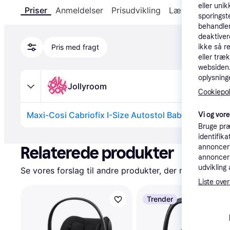
eller unik
Priser
Anmeldelser
Prisudvikling
Læs om produk
sporingst
behandler
deaktiver
Pris med fragt
ikke så r
eller træ
websiden. 
oplysninge
Jollyroom
Cookiepoli
Maxi-Cosi Cabriofix I-Size Autostol Baby, Essential
Vi og vor
Bruge præ
Annonce
identifik
annonceri
Relaterede produkter
annonceri
udvikling 
Se vores forslag til andre produkter, der matcher dine
Liste over
Trender