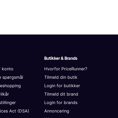
Butikker & Brands
r konto
Hvorfor PriceRunner?
de spørgsmål
Tilmeld din butik
neshopping
Login for butikker
vilkår
Tilmeld dit brand
tillinger
Login for brands
vices Act (DSA)
Annoncering