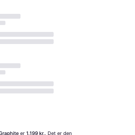
 Graphite
 er 
1.199 kr.
. Det er den 