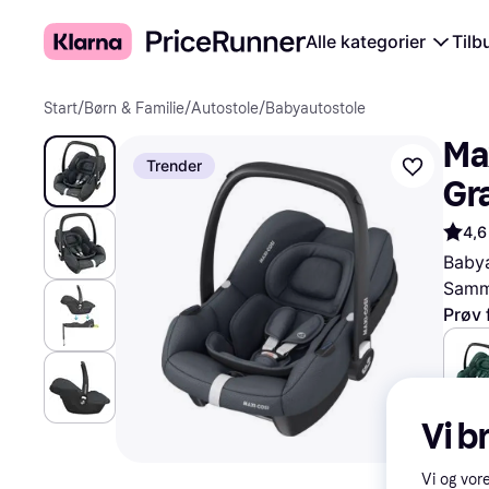
Alle kategorier
Tilb
Start
/
Børn & Familie
/
Autostole
/
Babyautostole
Max
Trender
Gr
4,6
Babya
Samme
Prøv 
1.297 
Vi b
Vi og vor