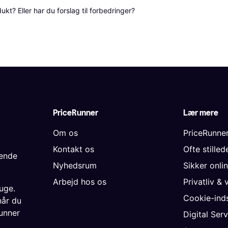
? Eller har du forslag til forbedringer? 
PriceRunner
Lær mere
Om os
PriceRunne
Kontakt os
Ofte stille
gende
Nyhedsrum
Sikker onli
Arbejd hos os
Privatliv & 
uge.
Cookie-inds
når du
unner
Digital Ser