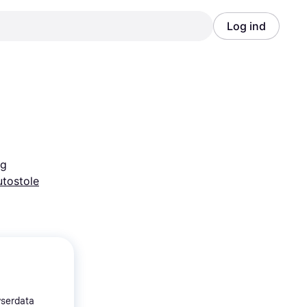
Log ind
Annonce
Annonce
ag
tostole
wserdata