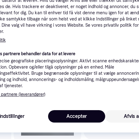
 datafor at levere«. Hvis du vælger Afvis alle eller trækker dit samtykk
tioner
es de. Hvis trackere er deaktiveret, er noget indhold og annoncer, du se
elevant for dig. Du kan til enhver tid få vist denne menu igen for at ænd
kke samtykke tilbage når som helst ved at klikke Indstillinger på linket
Dine valg vil have virkning i vores Website. Se vores privatliv politik for
Pro
r.
tik
4
100 kr. fragt
,
16-18 dage
es partnere behandler data for at levere
cise geografiske placeringsoplysninger. Aktivt scanne enhedskarakteri
ation. Opbevare og/eller tilgå oplysninger på en enhed. Måle
ngseffektivitet. Bruge begrænsede oplysninger til at vælge annoncering
ng og indhold, annoncerings- og indholdsmåling, målgruppeundersøgel
 interesser.
af tjenester.
 partnere (leverandører)
-442 kr.
Indstillinger
Accepter
Afvis a