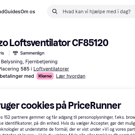
ud
Guides
Om os
o Loftsventilator CF85120
is
Sammenlign
, Belysning, Fjernbetjening
Placering 
585 
i 
Loftventilatorer
 betalinger med
Lær hvordan
ruger cookies på PriceRunner
es
152
partnere gemmer og får adgang til personoplysninger, f.eks. bro
ke identifikatorer, på din enhed. Hvis du vælger Accepter, gør det mulig
eknologier at understøtte de formål, der er vist under »Vi og vores par