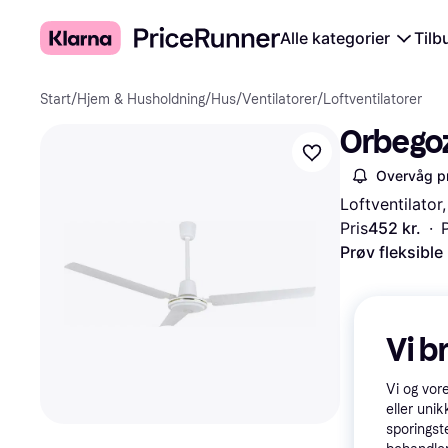
Alle kategorier
Tilb
Start
/
Hjem & Husholdning
/
Hus
/
Ventilatorer
/
Loftventilatorer
Orbegoz
Overvåg pr
Loftventilator
Pris
452 kr.
·
Prøv fleksible
Vi b
Vi og vor
eller unik
sporingst