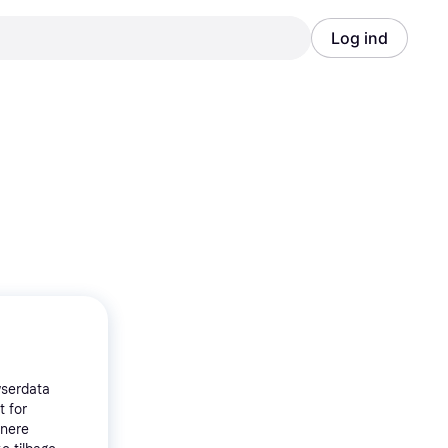
Log ind
Annonce
Annonce
wserdata
t for
tnere