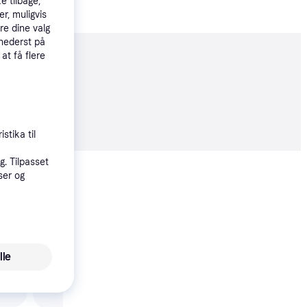
e tilbage,
r, muligvis
re dine valg
 nederst på
 at få flere
moveret
52 kr.
stika til
. Tilpasset
Vis alle
ser og
lle
Westinghouse Bendan
132cm