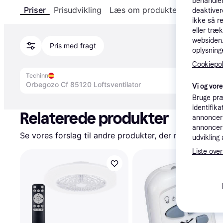
behandler
Priser
Prisudvikling
Læs om produktet
Specifika
deaktiver
ikke så r
eller træ
websiden. 
Pris med fragt
oplysninge
Cookiepoli
Techinn
Orbegozo Cf 85120 Loftsventilator
Vi og vor
Bruge præ
Annonce
identifik
Relaterede produkter
annonceri
annonceri
Se vores forslag til andre produkter, der matcher dine
udvikling 
Liste over