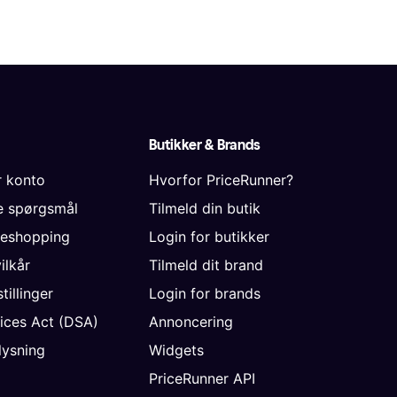
Butikker & Brands
r konto
Hvorfor PriceRunner?
de spørgsmål
Tilmeld din butik
neshopping
Login for butikker
vilkår
Tilmeld dit brand
tillinger
Login for brands
vices Act (DSA)
Annoncering
ysning
Widgets
PriceRunner API