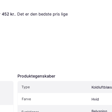
r 
452 kr.
. Det er den bedste pris lige 
Produktegenskaber
Type
Koldluftblæs
Farve
Hvid
Belysning, 
Funktioner