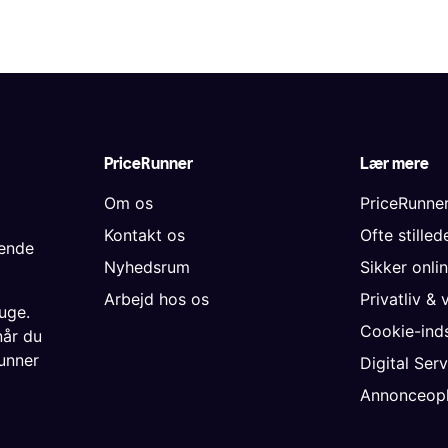
PriceRunner
Lær mere
Om os
PriceRunne
Kontakt os
Ofte stille
gende
Nyhedsrum
Sikker onli
Arbejd hos os
Privatliv & 
uge.
Cookie-inds
når du
unner
Digital Ser
Annonceopl