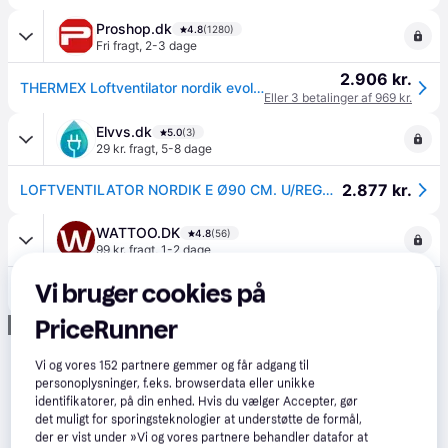
Proshop.dk
4.8
(1280)
Fri fragt
,
2-3 dage
2.906 kr.
THERMEX Loftventilator nordik evolution 90
Eller 3 betalinger af 969 kr.
Elvvs.dk
5.0
(3)
29 kr. fragt
,
5-8 dage
2.877 kr.
LOFTVENTILATOR NORDIK E Ø90 CM. U/REGULERING
WATTOO.DK
4.8
(56)
99 kr. fragt
,
1-2 dage
Vi bruger cookies på
2.895 kr.
Vortice NORDIK E Ø90 cm
PriceRunner
Annonce
Vi og vores
152
partnere gemmer og får adgang til
personoplysninger, f.eks. browserdata eller unikke
identifikatorer, på din enhed. Hvis du vælger Accepter, gør
det muligt for sporingsteknologier at understøtte de formål,
der er vist under »Vi og vores partnere behandler datafor at