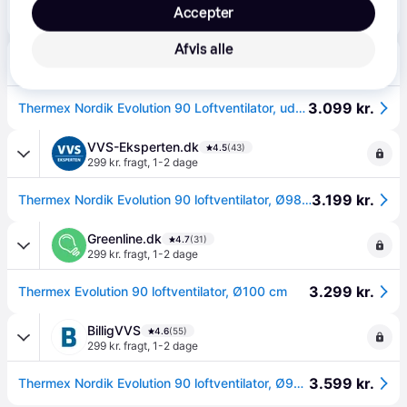
Accepter
3.099 kr.
Thermex Nordik Evolution 90 loftventilator, Ø98 cm, hvid
Afvis alle
LavprisVærktøj
4.0
(55)
299 kr. fragt
,
1-2 dage
3.099 kr.
Thermex Nordik Evolution 90 Loftventilator, uden regulering, Hvid
VVS-Eksperten.dk
4.5
(43)
299 kr. fragt
,
1-2 dage
3.199 kr.
Thermex Nordik Evolution 90 loftventilator, Ø98 cm, hvid
Greenline.dk
4.7
(31)
299 kr. fragt
,
1-2 dage
3.299 kr.
Thermex Evolution 90 loftventilator, Ø100 cm
BilligVVS
4.6
(55)
299 kr. fragt
,
1-2 dage
3.599 kr.
Thermex Nordik Evolution 90 loftventilator, Ø98 cm, hvid