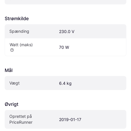
Strømkilde
Spænding
230.0 V
Watt (maks)
70 W
Mål
Vægt
6.4 kg
Øvrigt
Oprettet på 
2019-01-17
PriceRunner