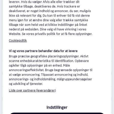
levere«. Hvis du vælger Afvis alle eller trækker dit
samtykke tilbage, deaktiveres de. Hvis trackere er
deaktiveret, er noget indhold og annoncer, du ser, muligvis
ikke så relevant for dig. Du kan til enhver tid få vist denne
menu igen for at ændre dine valg eller trække samtykke
tilbage når som helst ved at klikke Indstillinger på linket
nederst på websiden. Dine valg vil have virkning i vores
Website. Se vores privatliv politik for at få flere oplysninger.
Cookiepolitik
Vi og vores partnere behandler data for at levere
BilligVentilation
5.0
(3)
Bruge præcise geografiske placeringsoplysninger. Aktivt
49 kr. fragt
scanne enhedskarakteristika til identifikation. Opbevare
og/eller tilgå oplysninger på en enhed. Måle
3.077 kr.
Thermex loftventilator NORDIK E - Ø 900.
annonceringseffektivitet. Bruge begrænsede oplysninger til
at vælge annoncering. Tilpasset annoncering og indhold,
LavprisEL
4.5
(136)
annoncerings- og indholdsmåling, målgruppeundersøgelser
299 kr. fragt
,
1-2 dage
og udvikling af tjenester.
Liste over partnere (leverandører)
2.877 kr.
Thermex Evolution 90 loftventilator, Ø100 cm
Lavprisvvs.dk
4.6
(172)
Indstillinger
299 kr. fragt
,
1-2 dage