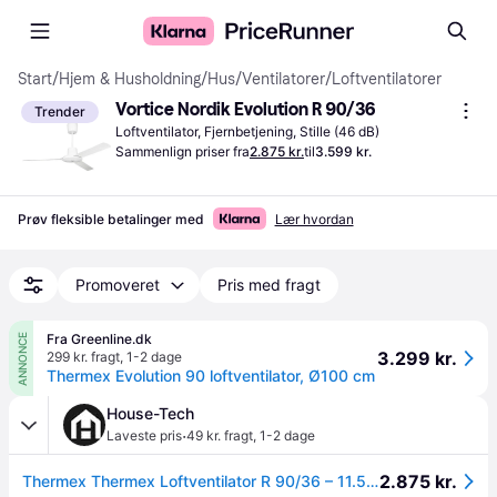
Start
/
Hjem & Husholdning
/
Hus
/
Ventilatorer
/
Loftventilatorer
Vortice Nordik Evolution R 90/36
Trender
Loftventilator, Fjernbetjening, Stille (46 dB)
Sammenlign priser fra
2.875 kr.
til
3.599 kr.
Prøv fleksible betalinger med
Lær hvordan
Promoveret
Pris med fragt
Fra Greenline.dk
ANNONCE
3.299 kr.
299 kr. fragt
,
1-2 dage
Thermex Evolution 90 loftventilator, Ø100 cm
House-Tech
·
Laveste pris
49 kr. fragt
,
1-2 dage
2.875 kr.
Thermex Thermex Loftventilator R 90/36 – 11.592 m3/t for store rum 1 STK