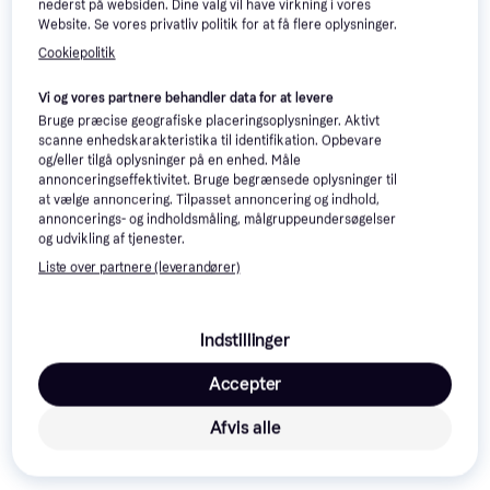
nederst på websiden. Dine valg vil have virkning i vores
Website. Se vores privatliv politik for at få flere oplysninger.
Se vores forslag til andre produkter, der matcher dine 
interesser.
Vis alle
Cookiepolitik
Vi og vores partnere behandler data for at levere
Bruge præcise geografiske placeringsoplysninger. Aktivt
scanne enhedskarakteristika til identifikation. Opbevare
og/eller tilgå oplysninger på en enhed. Måle
annonceringseffektivitet. Bruge begrænsede oplysninger til
at vælge annoncering. Tilpasset annoncering og indhold,
annoncerings- og indholdsmåling, målgruppeundersøgelser
Trixie Sisal Mouse
og udvikling af tjenester.
Liste over partnere (leverandører)
Trixie Junior Harness
with Leash
Indstillinger
Accepter
Afvis alle