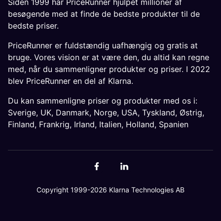
Siden 1999 har PriceRunner hjulpet millioner af
besøgende med at finde de bedste produkter til de
bedste priser.
PriceRunner er fuldstændig uafhængig og gratis at
bruge. Vores vision er at være den, du altid kan regne
med, når du sammenligner produkter og priser. I 2022
blev PriceRunner en del af Klarna.
Du kan sammenligne priser og produkter med os i:
Sverige
,
UK
,
Danmark
,
Norge
,
USA
,
Tyskland
,
Østrig
,
Finland
,
Frankrig
,
Irland
,
Italien
,
Holland
,
Spanien
Copyright 1999-2026 Klarna Technologies AB