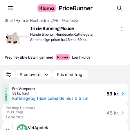
Start
/
Hjem & Husholdning
/
Hus
/
Kæledyr
Trixie Running Mouse
Hunde tilbehør, Hundesele,Kattelegetøj
Sammenlign priser fra
45 kr.
til
59 kr.
Prøv fleksible betalinger med
Lær hvordan
Promoveret
Pris med fragt
Fra VetApotek
ANNONCE
59 kr.
59 kr. fragt
Kattelegetøj Trixie Løbende mus 5,5 cm
Petshop Danmark
39 kr. fragt
45 kr.
Løbemus.
VetApotek