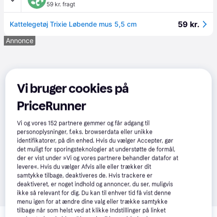
59 kr. fragt
59 kr.
Kattelegetøj Trixie Løbende mus 5,5 cm
Annonce
Vi bruger cookies på
PriceRunner
Vi og vores
152
partnere gemmer og får adgang til
personoplysninger, f.eks. browserdata eller unikke
identifikatorer, på din enhed. Hvis du vælger Accepter, gør
det muligt for sporingsteknologier at understøtte de formål,
der er vist under »Vi og vores partnere behandler datafor at
levere«. Hvis du vælger Afvis alle eller trækker dit
samtykke tilbage, deaktiveres de. Hvis trackere er
deaktiveret, er noget indhold og annoncer, du ser, muligvis
ikke så relevant for dig. Du kan til enhver tid få vist denne
menu igen for at ændre dine valg eller trække samtykke
Relaterede produkter
tilbage når som helst ved at klikke Indstillinger på linket