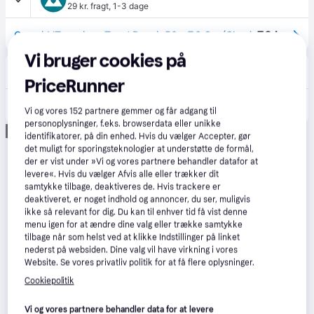
29 kr. fragt
,
1-3 dage
70 kr.
Gearaid 'Tenacious Tape' Repair 50 * 7,6 Cm (Clear).
Vi bruger cookies på
avXperten
4.8
(428)
49 kr. fragt
,
3-5 dage
PriceRunner
103 kr.
Gear Aid Tenacious Tape Reparationstape - Transparent
Vi og vores
152
partnere gemmer og får adgang til
Eller 3 betalinger af 34 kr.
personoplysninger, f.eks. browserdata eller unikke
Annonce
identifikatorer, på din enhed. Hvis du vælger Accepter, gør
det muligt for sporingsteknologier at understøtte de formål,
der er vist under »Vi og vores partnere behandler datafor at
levere«. Hvis du vælger Afvis alle eller trækker dit
samtykke tilbage, deaktiveres de. Hvis trackere er
deaktiveret, er noget indhold og annoncer, du ser, muligvis
ikke så relevant for dig. Du kan til enhver tid få vist denne
menu igen for at ændre dine valg eller trække samtykke
tilbage når som helst ved at klikke Indstillinger på linket
nederst på websiden. Dine valg vil have virkning i vores
Website. Se vores privatliv politik for at få flere oplysninger.
Cookiepolitik
Vi og vores partnere behandler data for at levere