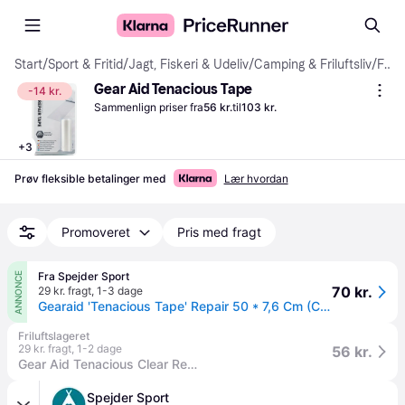
Start
/
Sport & Fritid
/
Jagt, Fiskeri & Udeliv
/
Camping & Friluftsliv
/
Friluftsudstyr
Gear Aid Tenacious Tape
-14 kr.
Sammenlign priser fra
56 kr.
til
103 kr.
+
3
Prøv fleksible betalinger med
Lær hvordan
Promoveret
Pris med fragt
Fra Spejder Sport
ANNONCE
70 kr.
29 kr. fragt
,
1-3 dage
Gearaid 'Tenacious Tape' Repair 50 * 7,6 Cm (Clear).
Friluftslageret
29 kr. fragt
,
1-2 dage
56 kr.
Gear Aid Tenacious Clear Repair Tape
Spejder Sport