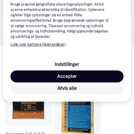
Bruge præcise geografiske placeringsoplysninger. Aktivt
scanne enhedskarakteristika til identifikation. Opbevare
og/eller tilgå oplysninger på en enhed. Måle
annonceringseffektivitet. Bruge begrænsede oplysninger til
Produktet fås også hos 
2
butikker
, som ikke er 
Vis alle
at vælge annoncering. Tilpasset annoncering og indhold,
betalende kunde i denne kategori.
annoncerings- og indholdsmåling, målgruppeundersøgelser
og udvikling af tjenester.
Liste over partnere (leverandører)
Relaterede produkter
Se vores forslag til andre produkter, der matcher dine 
Indstillinger
interesser.
Vis alle
Accepter
-40 kr.
Trender
Afvis alle