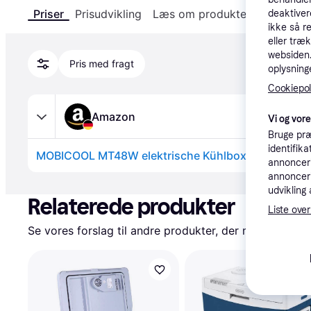
Priser
Prisudvikling
Læs om produktet
Specifika
deaktiver
ikke så r
eller træ
websiden. 
Pris med fragt
oplysninge
Cookiepoli
Amazon
Vi og vor
Bruge præ
identifik
annonceri
annonceri
Annonce
udvikling 
Relaterede produkter
Liste over
Se vores forslag til andre produkter, der matcher dine