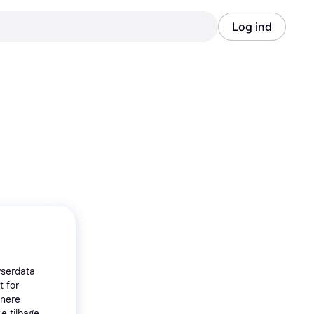
Log ind
Annonce
Annonce
wserdata
t for
tnere
e tilbage,