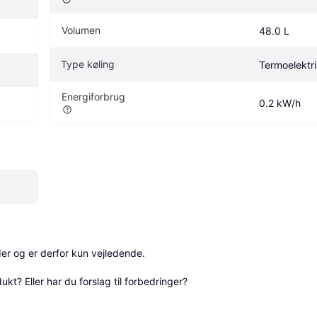
Volumen
48.0 L
Type køling
Termoelektr
Energiforbrug
0.2 kW/h
r og er derfor kun vejledende. 

? Eller har du forslag til forbedringer? 