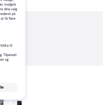
r, muligvis
re dine valg
 nederst på
 at få flere
moveret
stika til
88 kr.
. Tilpasset
ser og
Vis alle
lle
Trender
Anker Solix EverFrost