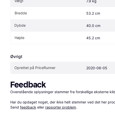
Vægt
7.9 kg
Bredde
53.2 cm
Dybde
40.0 cm
Højde
45.2 cm
Øvrigt
Oprettet på PriceRunner
2020-06-05
Feedback
Ovenstående oplysninger stammer fra forskellige eksterne kilde
Har du opdaget noget, der ikke helt stemmer ved det her produkt
Send 
feedback
 eller 
rapporter problem
.