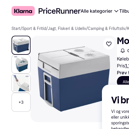
Alle kategorier
Tilb
Start
/
Sport & Fritid
/
Jagt, Fiskeri & Udeliv
/
Camping & Friluftsliv
/
Mo
Køleb
Pris
1.
Prøv 
All
Vi b
+3
Vi og vor
eller unik
sporingst
behandler