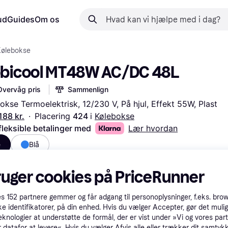
ud
Guides
Om os
Kølebokse
bicool MT48W AC/DC 48L
Overvåg pris
Sammenlign
okse Termoelektrisk, 12/230 V, På hjul, Effekt 55W, Plast
188 kr.
·
Placering 
424 
i 
Kølebokse
fleksible betalinger med
Lær hvordan
e
Blå
ruger cookies på PriceRunner
es
152
partnere gemmer og får adgang til personoplysninger, f.eks. bro
ke identifikatorer, på din enhed. Hvis du vælger Accepter, gør det mulig
eknologier at understøtte de formål, der er vist under »Vi og vores par
 datafor at levere«. Hvis du vælger Afvis alle eller trækker dit samtykk