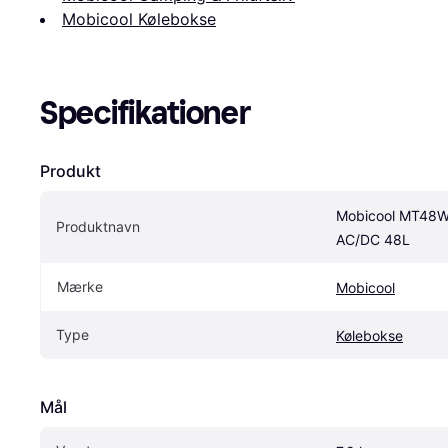
Mobicool Kølebokse
Specifikationer
Produkt
Mobicool MT48W
Produktnavn
AC/DC 48L
Mærke
Mobicool
Type
Kølebokse
Mål