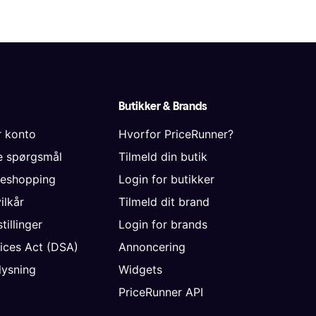
Butikker & Brands
r konto
Hvorfor PriceRunner?
de spørgsmål
Tilmeld din butik
neshopping
Login for butikker
vilkår
Tilmeld dit brand
tillinger
Login for brands
vices Act (DSA)
Annoncering
ysning
Widgets
PriceRunner API