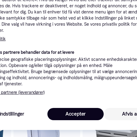
tioner
es de. Hvis trackere er deaktiveret, er noget indhold og annoncer, du se
elevant for dig. Du kan til enhver tid få vist denne menu igen for at ænd
kke samtykke tilbage når som helst ved at klikke Indstillinger på linket
Dine valg vil have virkning i vores Website. Se vores privatliv politik for
Pro
r.
tik
es partnere behandler data for at levere
cise geografiske placeringsoplysninger. Aktivt scanne enhedskarakteri
ation. Opbevare og/eller tilgå oplysninger på en enhed. Måle
1.1
MOBICOOL MT48W elektrische Kühlbox 48L – 12V und 230V – Tragbarer Mini-Kühlschrank mit Rollen für Auto, Wohnmobil, LKW und Outdoor Reisen – Leistungsstarke Kühlung für unterwegs – Blau
Fri fragt
ngseffektivitet. Bruge begrænsede oplysninger til at vælge annoncering
ng og indhold, annoncerings- og indholdsmåling, målgruppeundersøgel
af tjenester.
 partnere (leverandører)
 interesser.
Indstillinger
Accepter
Afvis a
Trender