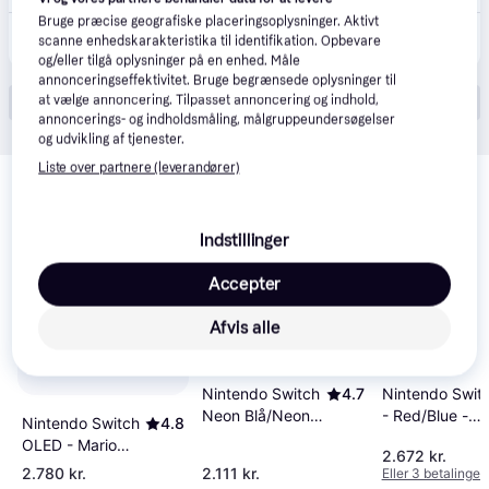
Bruge præcise geografiske placeringsoplysninger. Aktivt
2.779 kr.
Nintendo Switch OLED Konsol - Forventet levering: 2 hverdage
scanne enhedskarakteristika til identifikation. Opbevare
Eller 3 betalinger af 926 kr.
og/eller tilgå oplysninger på en enhed. Måle
annonceringseffektivitet. Bruge begrænsede oplysninger til
at vælge annoncering. Tilpasset annoncering og indhold,
Vis alle (19)
annoncerings- og indholdsmåling, målgruppeundersøgelser
og udvikling af tjenester.
Relaterede produkter
Liste over partnere (leverandører)
Se vores forslag til andre produkter, der matcher dine 
interesser.
Vis alle
Indstillinger
Accepter
100+
1000+
200+
Afvis alle
Nintendo Switch
4.7
Nintendo Swit
Neon Blå/Neon
- Red/Blue -
Nintendo Switch
4.8
Rød (2019)
2017
OLED - Mario
2.672 kr.
Red Edition
2.780 kr.
2.111 kr.
Eller 3 betalinger 