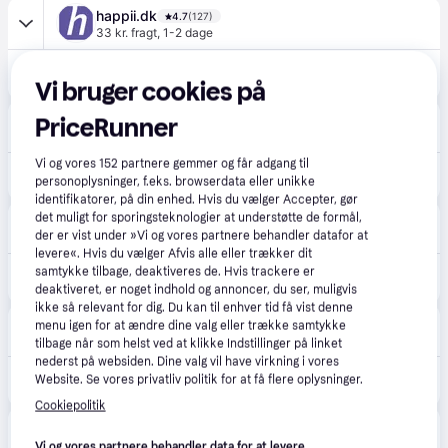
happii.dk
4.7
(127)
33 kr. fragt
,
1-2 dage
2.599 kr.
Nintendo Switch OLED White
Vi bruger cookies på
Eller 3 betalinger af 866 kr.
Droneland.dk
PriceRunner
Fri fragt
Vi og vores
152
partnere gemmer og får adgang til
2.689 kr.
Nintendo Switch (OLED model) white set + 2 Gratis valgfri gaver
personoplysninger, f.eks. browserdata eller unikke
identifikatorer, på din enhed. Hvis du vælger Accepter, gør
det muligt for sporingsteknologier at understøtte de formål,
avXperten
4.8
(428)
der er vist under »Vi og vores partnere behandler datafor at
59 kr. fragt
,
1 dag
levere«. Hvis du vælger Afvis alle eller trækker dit
2.655 kr.
samtykke tilbage, deaktiveres de. Hvis trackere er
Nintendo Switch OLED Konsol - Hvid - 7"
Eller 3 betalinger af 885 kr.
deaktiveret, er noget indhold og annoncer, du ser, muligvis
ikke så relevant for dig. Du kan til enhver tid få vist denne
CS MEGASTORE
4.5
(1861)
menu igen for at ændre dine valg eller trække samtykke
Fri fragt
,
1-2 dage
tilbage når som helst ved at klikke Indstillinger på linket
nederst på websiden. Dine valg vil have virkning i vores
2.778 kr.
Website. Se vores privatliv politik for at få flere oplysninger.
(ComputerSalg) Nintendo Switch OLED - Spilkonsol - 1080p (Full HD) - hvid
Eller 3 betalinger af 926 kr.
Cookiepolitik
Geekd
4.5
(31)
Fri fragt
,
2 dage
Vi og vores partnere behandler data for at levere