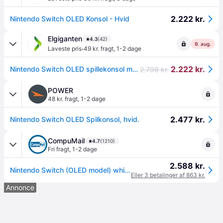
2.222 kr.
Nintendo Switch OLED Konsol - Hvid
Elgiganten
4.3
(42)
9. aug.
·
Laveste pris
49 kr. fragt
,
1-2 dage
2.222 kr.
Nintendo Switch OLED spillekonsol med hvide Joy-Con controllere
2.798 kr.
POWER
48 kr. fragt
,
1-2 dage
2.477 kr.
Nintendo Switch OLED Spilkonsol, hvid.
CompuMail
4.7
(1210)
Fri fragt
,
1-2 dage
2.588 kr.
Nintendo Switch (OLED model) white set --> På lager, levering hos dig 08-08-2026
Eller 3 betalinger af 863 kr.
Annonce