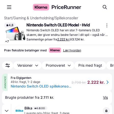
Start
/
Gaming & Underholdning
/
Spillekonsoller
Nintendo Switch OLED Model - Hvid
4,8
Nintendo Switch OLED har en stor 7-tommers OLED 
skærm, der giver endnu bedre farver i dit spil – også når 
solen skinner.  64 GB lagerplads giver plads alle dine 
Sammenlign priser fra
2.222 kr.
til
3.124 kr.
+
7
favoritspil.
Prøv fleksible betalinger med
Lær hvordan
Versioner
Promoveret
Pris med fragt
Br
Fra Elgiganten
ANNONCE
2.222 kr.
49 kr. fragt
,
1-2 dage
2.798 kr.
Nintendo Switch OLED spillekonsol med hvide Joy-Con controllere
Brugte produkter fra 
2.111 kr.
Vis
Bilka
4.6
(89)
·
Laveste pris
39 kr. fragt
,
3 dage