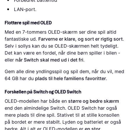
Forbedret batteritid
LAN-port.
Flottere spil med OLED
Med en 7-tommers OLED-skærm ser dine spil altid
fantastiske ud.
Farverne er klare, og sort er rigtig sort
.
Selv i sollys kan du se OLED-skærmen helt tydeligt.
Det kan være en fordel, når dine børn spiller i bilen -
eller
når Switch skal med ud i det fri
.
Gem alle dine yndlingsspil og spil dem, når du vil, med
64 GB har du
plads til hele familiens favoritter
.
Forskellen på Switch og OLED Switch
OLED-modellen har både en
større og bedre skærm
end den almindelige Switch. OLED Switch har også
mere plads til dine spil. Stativet til at stille konsollen
på bordet er mere stabilt. Lyden og batteriet er også
bedre. Alt i alt er OLED-modellen er
en stor