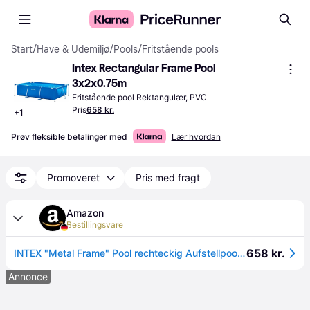
Start
/
Have & Udemiljø
/
Pools
/
Fritstående pools
Intex Rectangular Frame Pool 
3x2x0.75m
Fritstående pool Rektangulær, PVC
Pris
658 kr.
+
1
Prøv fleksible betalinger med
Lær hvordan
Promoveret
Pris med fragt
Amazon
Bestillingsvare
658 kr.
INTEX "Metal Frame" Pool rechteckig Aufstellpool (300 x 200 x 75cm) Swimmingpool Volumen ca 3.800l, blau (28272NP)
Annonce