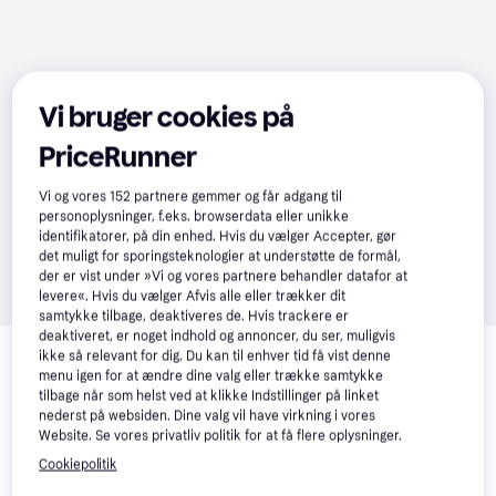
Vi bruger cookies på
PriceRunner
Vi og vores
152
partnere gemmer og får adgang til
personoplysninger, f.eks. browserdata eller unikke
identifikatorer, på din enhed. Hvis du vælger Accepter, gør
det muligt for sporingsteknologier at understøtte de formål,
der er vist under »Vi og vores partnere behandler datafor at
levere«. Hvis du vælger Afvis alle eller trækker dit
samtykke tilbage, deaktiveres de. Hvis trackere er
Relaterede produkter
deaktiveret, er noget indhold og annoncer, du ser, muligvis
ikke så relevant for dig. Du kan til enhver tid få vist denne
Se vores forslag til andre produkter, der matcher dine 
menu igen for at ændre dine valg eller trække samtykke
tilbage når som helst ved at klikke Indstillinger på linket
interesser.
Vis alle
nederst på websiden. Dine valg vil have virkning i vores
Website. Se vores privatliv politik for at få flere oplysninger.
Cookiepolitik