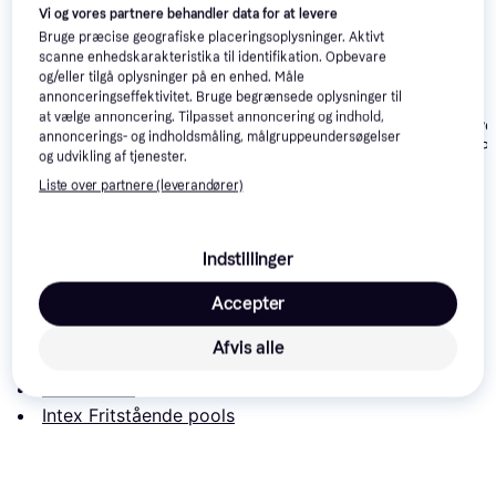
Vi og vores partnere behandler data for at levere
Bruge præcise geografiske placeringsoplysninger. Aktivt
scanne enhedskarakteristika til identifikation. Opbevare
Bestway Steel Pro
og/eller tilgå oplysninger på en enhed. Måle
Bestway Steel Pro
Frame Pool Set with
annonceringseffektivitet. Bruge begrænsede oplysninger til
Pool Set 4.00x2.11m
Filter Pump
at vælge annoncering. Tilpasset annoncering og indhold,
Bestway Power
3x2.01x0.66m
annoncerings- og indholdsmåling, målgruppeundersøgelser
Rectangular Po
og udvikling af tjenester.
4.88x2.44x1.
959 kr.
997 kr.
4.679 kr.
Liste over partnere (leverandører)
Læs om produktet
Indstillinger
Laveste pris for 
Intex Rectangular Frame Pool 
Accepter
3x2x0.75m
 er 
658 kr.
. Det er den bedste pris lige nu 
hos 1 butik.
Afvis alle
Sammenlign:
Intex Pools
Intex Fritstående pools