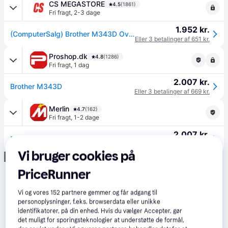
CS MEGASTORE
4.5
(1861)
Fri fragt
,
2-3 dage
1.952 kr.
(ComputerSalg) Brother M343D Overlock - Serger - 4 søm - 3/4-tråd
Eller 3 betalinger af 651 kr.
Proshop.dk
4.8
(1286)
Fri fragt
,
1 dag
2.007 kr.
Brother M343D
Eller 3 betalinger af 669 kr.
Merlin
4.7
(162)
Fri fragt
,
1-2 dage
2.007 kr.
Brother M343D
Eller 3 betalinger af 669 kr.
Vi bruger cookies på
Annonce
PriceRunner
Vi og vores
152
partnere gemmer og får adgang til
personoplysninger, f.eks. browserdata eller unikke
identifikatorer, på din enhed. Hvis du vælger Accepter, gør
det muligt for sporingsteknologier at understøtte de formål,