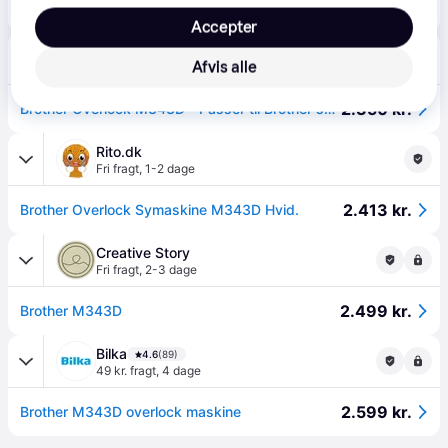
Brother M343d Symaskine - Levering fra i morgen - 365 dages retur og prismatch*
Eller 3 betalinger af 733 kr.
Accepter
Imerco
5.0
(13)
Afvis alle
Fri fragt
,
3-6 dage
2.350 kr.
Brother Overlock M343D - Passer til Brother symaskine - Plast/metal
Rito.dk
Fri fragt
,
1-2 dage
2.413 kr.
Brother Overlock Symaskine M343D Hvid.
Creative Story
Fri fragt
,
2-3 dage
2.499 kr.
Brother M343D
Bilka
4.6
(89)
49 kr. fragt
,
4 dage
2.599 kr.
Brother M343D overlock maskine