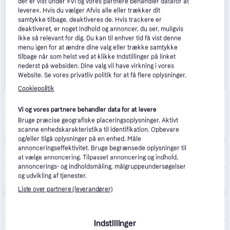
der er vist under »Vi og vores partnere behandler datafor at
levere«. Hvis du vælger Afvis alle eller trækker dit
samtykke tilbage, deaktiveres de. Hvis trackere er
deaktiveret, er noget indhold og annoncer, du ser, muligvis
ikke så relevant for dig. Du kan til enhver tid få vist denne
menu igen for at ændre dine valg eller trække samtykke
tilbage når som helst ved at klikke Indstillinger på linket
nederst på websiden. Dine valg vil have virkning i vores
Website. Se vores privatliv politik for at få flere oplysninger.
Cookiepolitik
happii.dk
4.7
(127)
33 kr. fragt
,
1-2 dage
Vi og vores partnere behandler data for at levere
Bruge præcise geografiske placeringsoplysninger. Aktivt
1.974 kr.
Brother M343D
scanne enhedskarakteristika til identifikation. Opbevare
Eller 3 betalinger af 658 kr.
og/eller tilgå oplysninger på en enhed. Måle
annonceringseffektivitet. Bruge begrænsede oplysninger til
avXperten
4.8
(429)
at vælge annoncering. Tilpasset annoncering og indhold,
89 kr. fragt
,
3-5 dage
annoncerings- og indholdsmåling, målgruppeundersøgelser
2.029 kr.
og udvikling af tjenester.
Brother Overlock Symaskine
Eller 3 betalinger af 676 kr.
Liste over partnere (leverandører)
whiteaway
4.6
(163)
16. aug.
45 kr. fragt
,
1-2 dage
Indstillinger
2.199 kr.
2.999 kr.