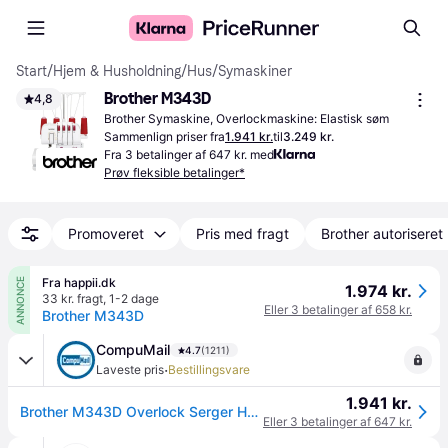
Start
/
Hjem & Husholdning
/
Hus
/
Symaskiner
Brother M343D
4,8
Brother Symaskine, Overlockmaskine: Elastisk søm
Sammenlign priser fra
1.941 kr.
til
3.249 kr.
Fra 3 betalinger af 647 kr. med
Prøv fleksible betalinger*
Promoveret
Pris med fragt
Brother autoriseret
Fra happii.dk
ANNONCE
1.974 kr.
33 kr. fragt
,
1-2 dage
Eller 3 betalinger af 658 kr.
Brother M343D
CompuMail
4.7
(1211)
·
Laveste pris
Bestillingsvare
1.941 kr.
Brother M343D Overlock Serger Hvid --> På fjernlager, levevering hos dig 12-08-2026
Eller 3 betalinger af 647 kr.