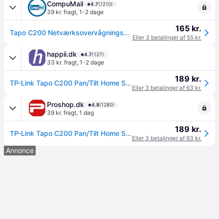
CompuMail
4.7
(1210)
39 kr. fragt
,
1-2 dage
165 kr.
Tapo C200 Netværksovervågningskamera 1920 x 1080 --> På lager, levering hos dig 10-08-2026
Eller 3 betalinger af 55 kr.
happii.dk
4.7
(127)
33 kr. fragt
,
1-2 dage
189 kr.
TP-Link Tapo C200 Pan/Tilt Home Security Wi-Fi Camera
Eller 3 betalinger af 63 kr.
Proshop.dk
4.8
(1280)
39 kr. fragt
,
1 dag
189 kr.
TP-Link Tapo C200 Pan/Tilt Home Security Wi-Fi Camera
Eller 3 betalinger af 63 kr.
Annonce