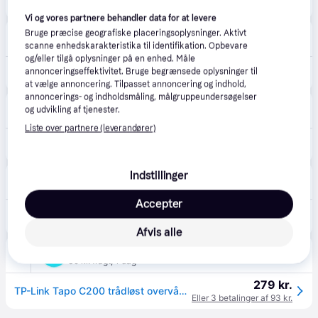
189 kr.
TP-Link Tapo C200 Overvågningskamera(hvid)
Vi og vores partnere behandler data for at levere
Ultrashop
Bruge præcise geografiske placeringsoplysninger. Aktivt
39 kr. fragt
,
1-2 dage
scanne enhedskarakteristika til identifikation. Opbevare
og/eller tilgå oplysninger på en enhed. Måle
annonceringseffektivitet. Bruge begrænsede oplysninger til
229 kr.
Tapo C200 Netværksovervågningskamera 1920 x 1080.
at vælge annoncering. Tilpasset annoncering og indhold,
annoncerings- og indholdsmåling, målgruppeundersøgelser
Senetic
4.0
(14)
og udvikling af tjenester.
68 kr. fragt
,
4 dage
Liste over partnere (leverandører)
200 kr.
TP-Link Tapo C200 Sfærisk IP-sikkerhedskamera Indendørs 1920 x 1080 pixel Loft
Indstillinger
Merlin
4.7
(161)
Fri fragt
,
1-2 dage
Accepter
279 kr.
TP-Link Tapo C200 Pan/Tilt Home Security Wi-Fi Camera
Eller 3 betalinger af 93 kr.
Afvis alle
AV-Cables
39 kr. fragt
,
1 dag
279 kr.
TP-Link Tapo C200 trådløst overvågningskamera
Eller 3 betalinger af 93 kr.