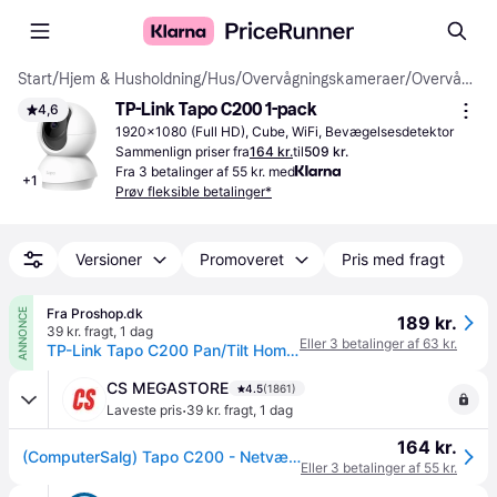
Start
/
Hjem & Husholdning
/
Hus
/
Overvågningskameraer
/
Overvågningskameraer
TP-Link Tapo C200 1-pack
4,6
1920x1080 (Full HD), Cube, WiFi, Bevægelsesdetektor
Sammenlign priser fra
164 kr.
til
509 kr.
Fra 3 betalinger af 55 kr. med
+
1
Prøv fleksible betalinger*
Versioner
Promoveret
Pris med fragt
Fra Proshop.dk
ANNONCE
189 kr.
39 kr. fragt
,
1 dag
Eller 3 betalinger af 63 kr.
TP-Link Tapo C200 Pan/Tilt Home Security Wi-Fi Camera
CS MEGASTORE
4.5
(1861)
·
Laveste pris
39 kr. fragt
,
1 dag
164 kr.
(ComputerSalg) Tapo C200 - Netværksovervågningskamera - panonering / hældningsvinkel - farve (Dag/nat) - 1920 x 1080 - 1080p - fast brændvidde - audio - trådløs - W
Eller 3 betalinger af 55 kr.