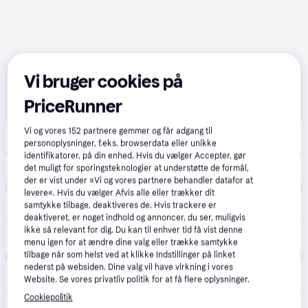
Vi bruger cookies på
PriceRunner
MaxGaming
4.5
(13)
Vi og vores
152
partnere gemmer og får adgang til
39 kr. fragt
,
1-3 dage
personoplysninger, f.eks. browserdata eller unikke
identifikatorer, på din enhed. Hvis du vælger Accepter, gør
199 kr.
det muligt for sporingsteknologier at understøtte de formål,
TP-Link Tapo C200 Pan/Tilt Home Security Wi-Fi Camera - Overvågningskamera
Eller 3 betalinger af 66 kr.
der er vist under »Vi og vores partnere behandler datafor at
levere«. Hvis du vælger Afvis alle eller trækker dit
Elgiganten
4.3
(42)
samtykke tilbage, deaktiveres de. Hvis trackere er
49 kr. fragt
,
1-2 dage
deaktiveret, er noget indhold og annoncer, du ser, muligvis
ikke så relevant for dig. Du kan til enhver tid få vist denne
189 kr.
TP-Link C200 Full HD wi-fi overvågningskamera til hjemmet
menu igen for at ændre dine valg eller trække samtykke
tilbage når som helst ved at klikke Indstillinger på linket
nederst på websiden. Dine valg vil have virkning i vores
Komplett.dk
4.5
(251)
Website. Se vores privatliv politik for at få flere oplysninger.
59 kr. fragt
,
2-6 dage
Cookiepolitik