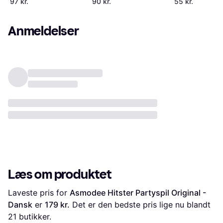
97 kr.
90 kr.
55 kr.
Anmeldelser
Læs om produktet
Laveste pris for 
Asmodee Hitster Partyspil Original - 
Dansk
 er 
179 kr.
 Det er den bedste pris lige nu blandt 
21
 butikker.