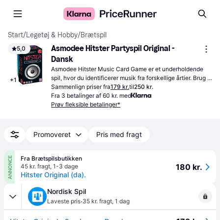
Start
/
Legetøj & Hobby
/
Brætspil
Asmodee Hitster Partyspil Original - 
5,0
Dansk
Asmodee Hitster Music Card Game er et underholdende 
spil, hvor du identificerer musik fra forskellige årtier. Brug 
+
1
din smartphone til at afspille sange og konkurrere med 
Sammenlign priser fra
179 kr.
til
250 kr.
vennerne.
Fra 3 betalinger af 60 kr. med
Prøv fleksible betalinger*
Promoveret
Pris med fragt
Fra Brætspilsbutikken
ANNONCE
180 kr.
45 kr. fragt
,
1-3 dage
Hitster Original (da).
Nordisk Spil
·
Laveste pris
35 kr. fragt
,
1 dag