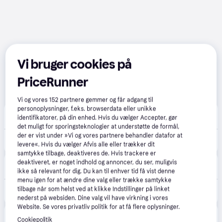
Vi bruger cookies på
PriceRunner
Vi og vores
152
partnere gemmer og får adgang til
personoplysninger, f.eks. browserdata eller unikke
Brætspilsbutikken
identifikatorer, på din enhed. Hvis du vælger Accepter, gør
45 kr. fragt
,
1-3 dage
det muligt for sporingsteknologier at understøtte de formål,
der er vist under »Vi og vores partnere behandler datafor at
180 kr.
Hitster Original (da).
levere«. Hvis du vælger Afvis alle eller trækker dit
samtykke tilbage, deaktiveres de. Hvis trackere er
Hyggeonkel
deaktiveret, er noget indhold og annoncer, du ser, muligvis
39 kr. fragt
,
1-2 dage
ikke så relevant for dig. Du kan til enhver tid få vist denne
menu igen for at ændre dine valg eller trække samtykke
190 kr.
tilbage når som helst ved at klikke Indstillinger på linket
Hitster - Dansk
Eller 3 betalinger af 63 kr.
nederst på websiden. Dine valg vil have virkning i vores
Website. Se vores privatliv politik for at få flere oplysninger.
Bilka
4.6
(89)
Cookiepolitik
39 kr. fragt
,
2 dage