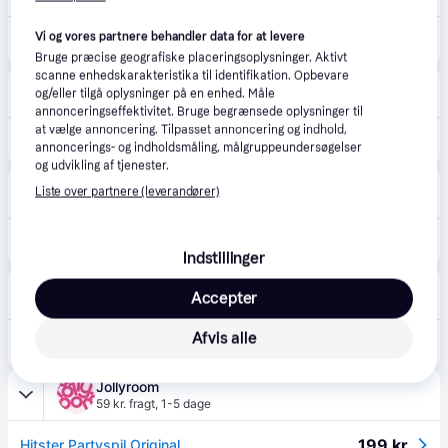
Vi og vores partnere behandler data for at levere
199 kr.
HITSTER
Bruge præcise geografiske placeringsoplysninger. Aktivt
scanne enhedskarakteristika til identifikation. Opbevare
Føtex
4.8
(31)
og/eller tilgå oplysninger på en enhed. Måle
39 kr. fragt
,
3 dage
annonceringseffektivitet. Bruge begrænsede oplysninger til
at vælge annoncering. Tilpasset annoncering og indhold,
199 kr.
HITSTER (På lager i butik)
annoncerings- og indholdsmåling, målgruppeundersøgelser
og udvikling af tjenester.
BR-Legetøj
4.3
(149)
Liste over partnere (leverandører)
39 kr. fragt
,
3 dage
199 kr.
HITSTER (På lager i butik)
Indstillinger
Kids-world.dk
2.0
(1)
Accepter
Fri fragt
,
1-2 dage
Afvis alle
250 kr.
Asmodee Spil - Hitster Original - Asmodee - OneSize - Spil
Jollyroom
59 kr. fragt
,
1-5 dage
199 kr.
Hitster Partyspil Original