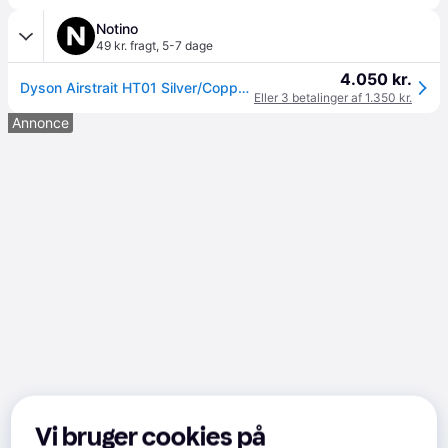
Notino
49 kr. fragt
,
5-7 dage
4.050 kr.
Dyson Airstrait HT01 Silver/Copper Glattejern 1 stk. - 1 stk.
Eller 3 betalinger af 1.350 kr.
Annonce
Vi bruger cookies på