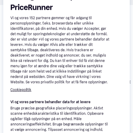
PriceRunner
Relaterede produkter
Vi og vores
152
partnere gemmer og får adgang til
Se vores forslag til andre produkter, der matcher dine 
personoplysninger, f.eks. browserdata eller unikke
interesser.
Vis alle
identifikatorer, på din enhed. Hvis du vælger Accepter, gør
det muligt for sporingsteknologier at understøtte de formål,
der er vist under »Vi og vores partnere behandler datafor at
levere«. Hvis du vælger Afvis alle eller trækker dit
samtykke tilbage, deaktiveres de. Hvis trackere er
deaktiveret, er noget indhold og annoncer, du ser, muligvis
ikke så relevant for dig. Du kan til enhver tid få vist denne
Clatronic HC 3660
menu igen for at ændre dine valg eller trække samtykke
Rowenta Inimitable
tilbage når som helst ved at klikke Indstillinger på linket
Ultimate Experience
GHD Deluxe
nederst på websiden. Dine valg vil have virkning i vores
SF8230F0 Glattejern
Dreamland Coll
Website. Se vores privatliv politik for at få flere oplysninger.
714 kr.
Gift Set
102 kr.
Eller 3 betalinger af
Cookiepolitik
3.425 kr.
238 kr.
Eller 3 betalinger af 34 kr.
Vi og vores partnere behandler data for at levere
Anmeldelser
Bruge præcise geografiske placeringsoplysninger. Aktivt
scanne enhedskarakteristika til identifikation. Opbevare
og/eller tilgå oplysninger på en enhed. Måle
annonceringseffektivitet. Bruge begrænsede oplysninger til
at vælge annoncering. Tilpasset annoncering og indhold,