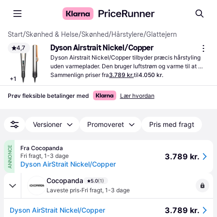
Start
/
Skønhed & Helse
/
Skønhed
/
Hårstylere
/
Glattejern
Dyson Airstrait Nickel/Copper
4,7
Dyson Airstrait Nickel/Copper tilbyder præcis hårstyling 
uden varmeplader. Den bruger luftstrøm og varme til at 
forme håret skånsomt og effektivt.
Sammenlign priser fra
3.789 kr.
til
4.050 kr.
+
1
Prøv fleksible betalinger med
Lær hvordan
Versioner
Promoveret
Pris med fragt
Fra Cocopanda
ANNONCE
3.789 kr.
Fri fragt
,
1-3 dage
Dyson AirStrait Nickel/Copper
Cocopanda
5.0
(1)
·
Laveste pris
Fri fragt
,
1-3 dage
3.789 kr.
Dyson AirStrait Nickel/Copper