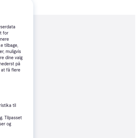
wserdata
moveret
t for
tnere
e tilbage,
95 kr.
r, muligvis
re dine valg
 nederst på
øbsgaranti
 at få flere
5 kr.
øbsgaranti
stika til
. Tilpasset
5 kr.
ser og