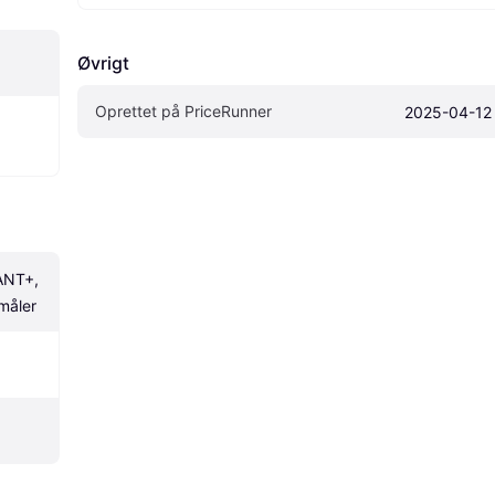
Øvrigt
Oprettet på PriceRunner
2025-04-12
ANT+, 
emåler