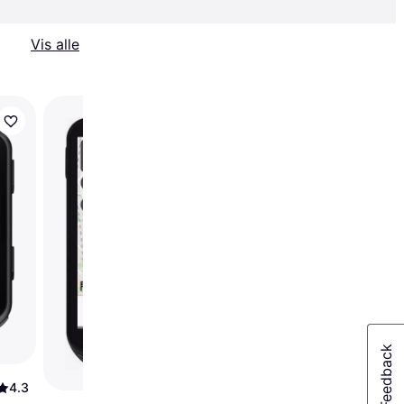
Vis alle
Garmin Edge 840
Solar
4.3