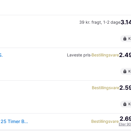
3.1
39 kr. fragt
,
1-2 dage
K
2.49
S.
·
Laveste pris
Bestillingsvare
K
2.59
Bestillingsvare
K
2.69
Wahoo ELEMNT ROAM 3 GPS Cykelcomputer - 2.8", 25 Timer Batteritid
Bestillingsvare
Eller 9