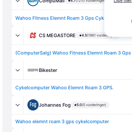
CompuMail
4.7
(1210 vurderinger)
Liste over
CS MEGASTORE
4.5
(1861 vurderinger)
Annonce
Bikester
Cykelcomputer Wahoo Elemnt Roam 3 GPS.
Johannes Fog
5.0
(5 vurderinger)
Wahoo elemnt roam 3 gps cykelcomputer