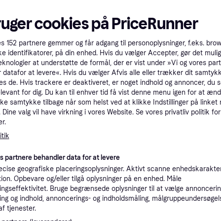
tioner
ruger cookies på PriceRunner
es
152
partnere gemmer og får adgang til personoplysninger, f.eks. bro
Pro
ke identifikatorer, på din enhed. Hvis du vælger Accepter, gør det mulig
eknologier at understøtte de formål, der er vist under »Vi og vores par
 datafor at levere«. Hvis du vælger Afvis alle eller trækker dit samtykk
2.4
Fri fragt
,
1-2 dage
es de. Hvis trackere er deaktiveret, er noget indhold og annoncer, du se
Wahoo Elemnt Roam 3 - Cykelcomputer Køb hos officiel Wahoo forhandler for bedste service.
elevant for dig. Du kan til enhver tid få vist denne menu igen for at ænd
kke samtykke tilbage når som helst ved at klikke Indstillinger på linket
K
Dine valg vil have virkning i vores Website. Se vores privatliv politik for
r.
tik
2.49
Wahoo Elemnt Roam 3 - Cykelcomputer Køb hos officiel Wahoo forhandler for bedste service.
·
Laveste pris
Fri fragt
,
1-2 dage
es partnere behandler data for at levere
K
cise geografiske placeringsoplysninger. Aktivt scanne enhedskarakteri
ation. Opbevare og/eller tilgå oplysninger på en enhed. Måle
ngseffektivitet. Bruge begrænsede oplysninger til at vælge annoncering
2.49
·
Laveste pris
Fri fragt
,
1-2 dage
ng og indhold, annoncerings- og indholdsmåling, målgruppeundersøgel
af tjenester.