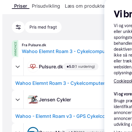
Priser
Prisudvikling
Læs om produktet
Specifika
Vi b
Vi og vor
Pris med fragt
eller unik
sporingst
behandler
ANNONCE
Fra Pulsure.dk
deaktiver
ikke så r
eller træ
Pulsure.dk
5.0
(1 vurdering)
websiden. 
oplysninge
Cookiepoli
Vi og vor
Jensen Cykler
Bruge præ
identifik
annonceri
Wahoo - Elemnt Roam v3 - GPS Cykelcomputer
annonceri
udvikling 