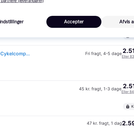
K
 partnere (leverandører)
2.49
Wahoo Fitness Elemnt Roam 3 Gps Cykelcomputer --> På lager, levering hos dig 08-08-2026
Fri fragt
,
1-2 dage
Indstillinger
Accepter
Afvis a
Eller 8
K
2.5
(ComputerSalg) Wahoo Fitness Elemnt Roam 3 Gps Cykelcomputer
Fri fragt
,
4-5 dage
Eller 8
2.5
45 kr. fragt
,
1-3 dage
Eller 8
K
2.59
47 kr. fragt
,
1 dag