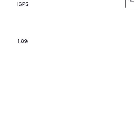
iGPSPORT iGS800
1.898 kr.
3.298 kr.