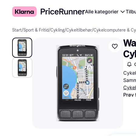
Alle kategorier
Tilb
Start
/
Sport & Fritid
/
Cykling
/
Cykeltilbehør
/
Cykelcomputere & Cy
Wa
Cy
Cyke
Samme
Cyke
Prøv 