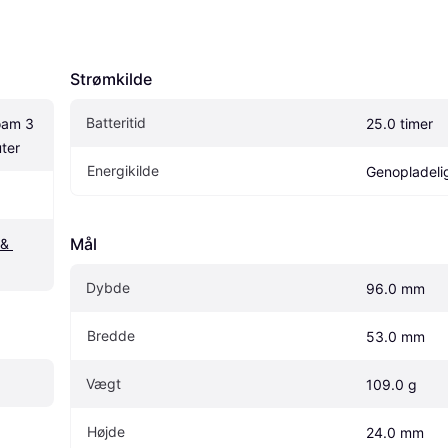
Strømkilde
Batteritid
am 3 
25.0 timer
ter
Energikilde
Genopladelig
Mål
& 
Dybde
96.0 mm
Bredde
53.0 mm
Vægt
109.0 g
Højde
24.0 mm