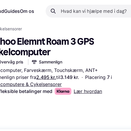
ud
Guides
Om os
kelsensorer
hoo Elemnt Roam 3 GPS 
kelcomputer
Overvåg pris
Sammenlign
lcomputer, Farveskærm, Touchskærm, ANT+
nlign priser fra
2.495 kr.
til
3.149 kr.
·
Placering 
7 
i 
lcomputere & Cykelsensorer
fleksible betalinger med
Lær hvordan