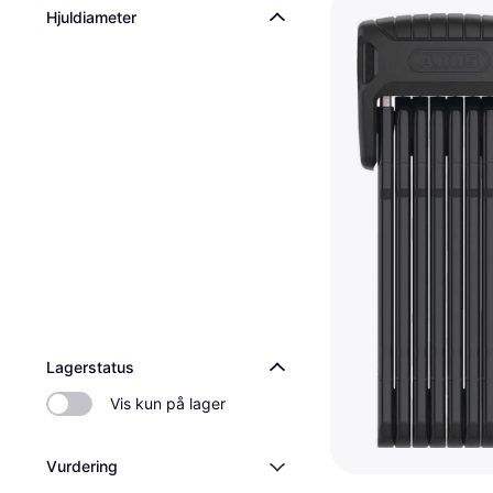
820 Baglygte
Hjuldiameter
1.799 kr.
6 butikker
Lagerstatus
Vis kun på lager
Vurdering