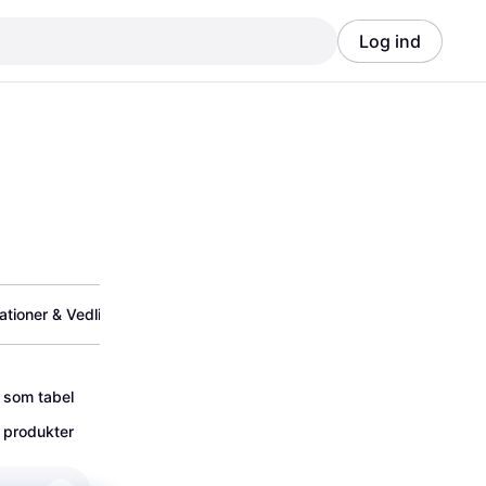
Log ind
Annonce
Annonce
ationer & Vedligeholdelse
Cykelstativer
Cyke
 som tabel
 produkter