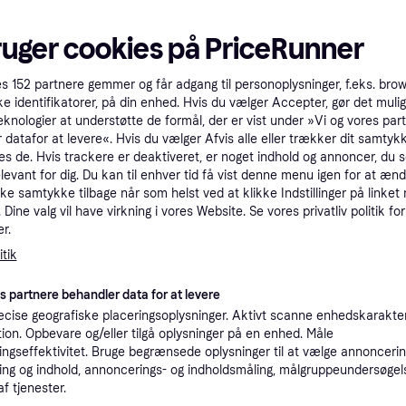
200+
ruger cookies på PriceRunner
es
152
partnere gemmer og får adgang til personoplysninger, f.eks. bro
ke identifikatorer, på din enhed. Hvis du vælger Accepter, gør det mulig
eknologier at understøtte de formål, der er vist under »Vi og vores par
 datafor at levere«. Hvis du vælger Afvis alle eller trækker dit samtykk
es de. Hvis trackere er deaktiveret, er noget indhold og annoncer, du se
elevant for dig. Du kan til enhver tid få vist denne menu igen for at ænd
- Velvet
kke samtykke tilbage når som helst ved at klikke Indstillinger på linket
Dine valg vil have virkning i vores Website. Se vores privatliv politik for
r.
 Voksen
tik
es partnere behandler data for at levere
cise geografiske placeringsoplysninger. Aktivt scanne enhedskarakteri
ation. Opbevare og/eller tilgå oplysninger på en enhed. Måle
4.6
Garmin Edge 1050
ngseffektivitet. Bruge begrænsede oplysninger til at vælge annoncering
Cykelcomputer, Farveskærm,
ng og indhold, annoncerings- og indholdsmåling, målgruppeundersøgel
Touchskærm
4.478 kr.
af tjenester.
9 butikker