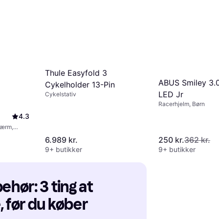
Thule Easyfold 3
ABUS Smiley 3.
Cykelholder 13-Pin
LED Jr
Cykelstativ
Racerhjelm, Børn
4.3
kærm,
6.989 kr.
250 kr.
362 kr.
9+ butikker
9+ butikker
ehør: 3 ting at 
, før du køber