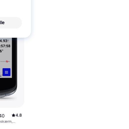
00K/90
lle
4.8
40
hskærm,