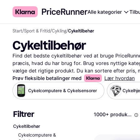
Alle kategorier
Tilb
Start
/
Sport & Fritid
/
Cykling
/
Cykeltilbehør
Cykeltilbehør
Find det bedste cykeltilbehør ved at bruge PriceRunner.
præcis, hvad du har brug for. Brug vores nyttige kateg
vælge det rigtige produkt. Du kan sortere efter pris,
hjælper dig med at træffe den rette beslutning baser
Prøv fleksible betalinger med
Lær hvordan
Sammenlign priser på millioner af produkter og læs an
Cykelcomputere & Cykelsensorer
Cykelhj
en bedre forståelse af kvaliteten. Uanset om du leder ef
vores filtre gøre søgningen lettere og mere effektiv. 
bedste cykeltilbehør til dine ture.
Mere om cykeltilbeh
Filtrer
1000+ produkter
Cykeltilbehør
Cykelcomputere &