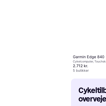
Garmin Edge 840
Cykelcomputer, Touchs
Farveskærm, ANT+
2.712 kr.
5 butikker
Cykeltilb
overveje