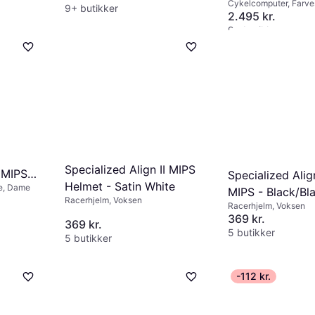
Cykelcomputer, Farv
9+ butikker
Touchskærm, ANT+
2.495 kr.
9+ butikker
4.4
516
Specialized Align II MIPS
 MIPS
Specialized Align
Helmet - Satin White
re, Dame
nco
MIPS - Black/Bl
Racerhjelm, Voksen
Racerhjelm, Voksen
Reflective
369 kr.
369 kr.
5 butikker
5 butikker
-112 kr.