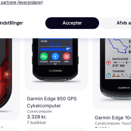
 partnere (leverandører)
50+
200+
ABUS Bordo 60
SH
Indstillinger
Accepter
Afvis a
Sammenklappelig lås
549 kr.
9+ butikker
Garmin Edge 850 GPS
Cykelcomputer
Cykelcomputer
3.328 kr.
Garmin Edge 10
7 butikker
Cykelcomputer, Touc
rView
Farveskærm, ANT+
3.139 kr.