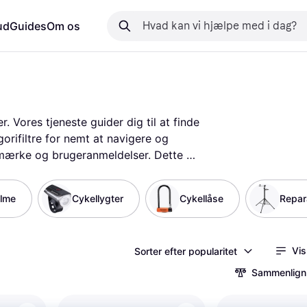
ud
Guides
Om os
 Vores tjeneste guider dig til at finde 
orifiltre for nemt at navigere og 
 mærke og brugeranmeldelser. Dette 
et på dine behov og præferencer. 
meldelser fra andre brugere for at få 
elme
Cykellygter
Cykellåse
Repar
ter cykellygter, hjelme eller låse, vil 
Lad os hjælpe dig med at finde det 
ør »
Vis
Sorter efter popularitet
Sammenlign