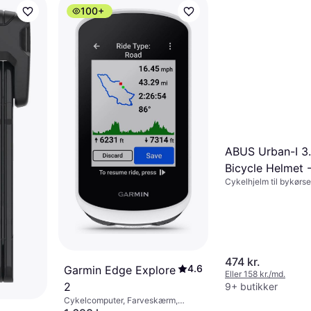
Eller 1.046 kr./md.
100+
8 butikker
ABUS Urban-I 3
Bicycle Helmet -
Cykelhjelm til bykørse
Yellow
474 kr.
4.6
Garmin Edge Explore
Eller 158 kr./md.
2
9+ butikker
Cykelcomputer, Farveskærm,