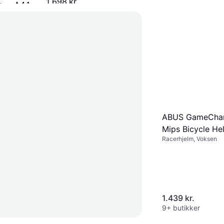
Touchskærm, ANT+
1.698 kr.
4.1
t
9+ butikker
g
ABUS GameChan
Mips Bicycle He
Racerhjelm, Voksen
Shiny White
1.439 kr.
9+ butikker