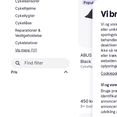
Cykelsensorer
Populær
Cykelhjelme
Vi b
Cykellygter
Cykellåse
Vi og vor
eller unik
Reparationer &
sporingst
Vedligeholdelse
behandler
Cykelstativer
deaktiver
Vis mere (11)
ikke så r
ABUS Urban I 3.0 
eller træ
websiden. 
Black
oplysninge
Cykelhjelm til bykørsel,
Pris
Cookiepoli
Vi og vor
Bruge præ
identifik
450 kr.
annonceri
9+ butikker
annonceri
udvikling 