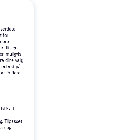
wserdata
t for
tnere
e tilbage,
r, muligvis
re dine valg
 nederst på
 at få flere
stika til
. Tilpasset
ser og