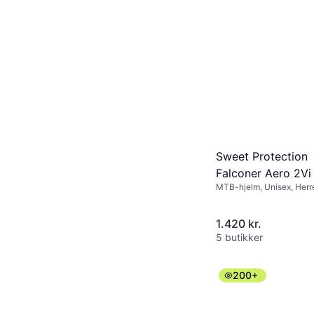
Garmin Varia RTL
Rear Light Radar
Baglygte
1.187 kr.
5 butikker
Sweet Protection
Falconer Aero 2Vi
MTB-hjelm, Unisex, Her
Sykkelhjelm - Bro
White
1.420 kr.
5 butikker
200+