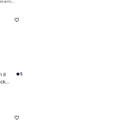
eskærm,
5
 II
ack