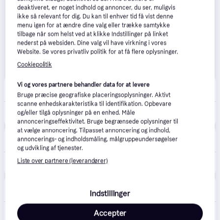
deaktiveret, er noget indhold og annoncer, du ser, muligvis
ikke så relevant for dig. Du kan til enhver tid få vist denne
menu igen for at ændre dine valg eller trække samtykke
tilbage når som helst ved at klikke Indstillinger på linket
nederst på websiden. Dine valg vil have virkning i vores
Website. Se vores privatliv politik for at få flere oplysninger.
Cookiepolitik
Proshop.dk
Vi og vores partnere behandler data for at levere
4.8
(1286)
39 kr. fragt
,
1 dag
Bruge præcise geografiske placeringsoplysninger. Aktivt
scanne enhedskarakteristika til identifikation. Opbevare
130 kr.
og/eller tilgå oplysninger på en enhed. Måle
Jakks Minecraft Replika Diamantøkse
Eller 3 betalinger af 43 kr.
annonceringseffektivitet. Bruge begrænsede oplysninger til
at vælge annoncering. Tilpasset annoncering og indhold,
Kids-world.dk
2.0
(1)
annoncerings- og indholdsmåling, målgruppeundersøgelser
Fri fragt
,
1-2 dage
og udvikling af tjenester.
Liste over partnere (leverandører)
170 kr.
Disguise Udklædning - Minecraft Hakke - Disguise - OneSize - Udklædning
MerchShark
Indstillinger
29 kr. fragt
,
1-2 dage
Accepter
143 kr.
Minecraft hakke 40 cm - Plastik Diamant pickaxe.