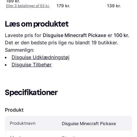
189 kr.
Accessory
179 kr.
139 kr.
Eller 3 betalinger af 63 kr.
Læs om produktet
Laveste pris for 
Disguise Minecraft Pickaxe
 er 
100 kr.
Det er den bedste pris lige nu blandt 
19
 butikker.
Sammenlign:
Disguise Udklædningstøj
Disguise Tilbehør
Specifikationer
Produkt
Produktnavn
Disguise Minecraft Pickaxe