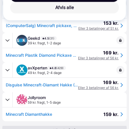
Afvis alle
CS MEGASTORE
4.5
(1861)
39 kr. fragt
,
1 dag
153 kr.
(ComputerSalg) Minecraft pickaxe, green
Eller 3 betalinger af 51 kr.
Geekd
4.5
(31)
39 kr. fragt
,
1-2 dage
169 kr.
Minecraft Plastik Diamond Pickaxe Legetøjsvåben - GEEKD.dk - Forventet levering: 1-2 hverdage
Eller 3 betalinger af 56 kr.
avXperten
4.8
(429)
49 kr. fragt
,
2-4 dage
169 kr.
Disguise Minecraft-Diamant Hakke (Kostume Tilbehør)
Eller 3 betalinger af 56 kr.
Jollyroom
59 kr. fragt
,
1-5 dage
159 kr.
Minecraft Diamanthakke