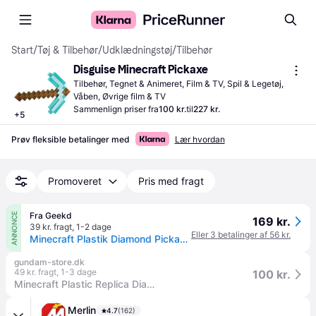
Start
/
Tøj & Tilbehør
/
Udklædningstøj
/
Tilbehør
Disguise Minecraft Pickaxe
Tilbehør, Tegnet & Animeret, Film & TV, Spil & Legetøj, 
Våben, Øvrige film & TV
Sammenlign priser fra
100 kr.
til
227 kr.
+
5
Prøv fleksible betalinger med
Lær hvordan
Promoveret
Pris med fragt
Fra Geekd
ANNONCE
169 kr.
39 kr. fragt
,
1-2 dage
Eller 3 betalinger af 56 kr.
Minecraft Plastik Diamond Pickaxe Legetøjsvåben - GEEKD.dk - Forventet levering: 1-2 hverdage
gundam-store.dk
49 kr. fragt
,
1-3 dage
100 kr.
Minecraft Plastic Replica Diamond Pickaxe 40 cm
Merlin
4.7
(162)