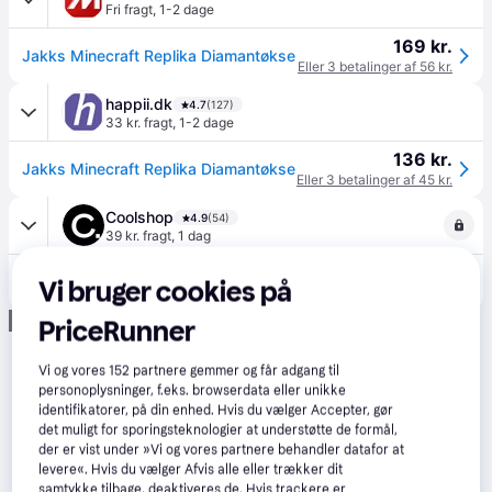
Fri fragt
,
1-2 dage
169 kr.
Jakks Minecraft Replika Diamantøkse
Eller 3 betalinger af 56 kr.
happii.dk
4.7
(127)
33 kr. fragt
,
1-2 dage
136 kr.
Jakks Minecraft Replika Diamantøkse
Eller 3 betalinger af 45 kr.
Coolshop
4.9
(54)
39 kr. fragt
,
1 dag
130 kr.
Disguise - Minecraft Hakke - Klar til levering - Prismatch - Blå
Vi bruger cookies på
Eller 3 betalinger af 43 kr.
Annonce
PriceRunner
Vi og vores
152
partnere gemmer og får adgang til
personoplysninger, f.eks. browserdata eller unikke
identifikatorer, på din enhed. Hvis du vælger Accepter, gør
det muligt for sporingsteknologier at understøtte de formål,
der er vist under »Vi og vores partnere behandler datafor at
levere«. Hvis du vælger Afvis alle eller trækker dit
samtykke tilbage, deaktiveres de. Hvis trackere er