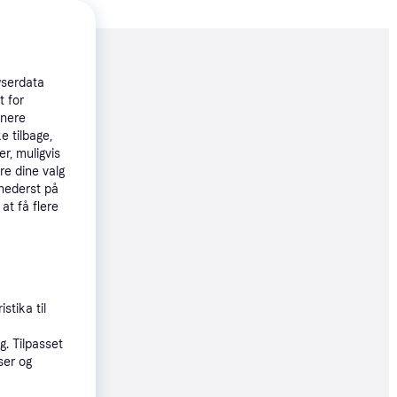
moveret
wserdata
t for
tnere
49 kr.
e tilbage,
r, muligvis
re dine valg
40 kr.
 nederst på
 at få flere
øbsgaranti
49 kr.
stika til
øbsgaranti
. Tilpasset
ser og
65 kr.
55 kr./md.