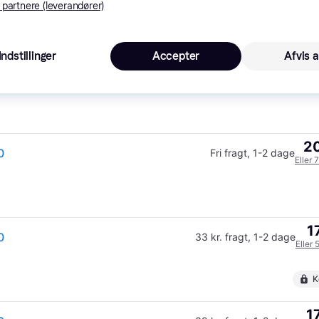
 partnere (leverandører)
Indstillinger
Accepter
Afvis a
1
29 kr. fragt
,
1-3 dage
20
0
Fri fragt
,
1-2 dage
Eller 
1
0
33 kr. fragt
,
1-2 dage
Eller 
K
1