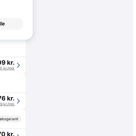
lle
79 kr.
9 kr.
70 kr./md.
76 kr.
59 kr./md.
øbsgaranti
70 kr.