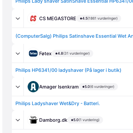
Philips Lady shaver SatinShave Essential HP6341/0
CS MEGASTORE
4.5
(1861 vurderinger)
Annonce
Føtex
4.8
(31 vurderinger)
Philips HP6341/00 ladyshaver (På lager i butik)
Amager Isenkram
5.0
(6 vurderinger)
Philips Ladyshaver Wet&Dry - Batteri.
Damborg.dk
5.0
(1 vurdering)