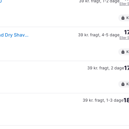
0
39 kr. fragt
,
1-2 dage
Eller 
K
1
(ComputerSalg) Philips Satinshave Essential Wet And Dry Shaver Hp634100
39 kr. fragt
,
4-5 dage
Eller 
K
1
39 kr. fragt
,
2 dage
K
1
39 kr. fragt
,
1-3 dage