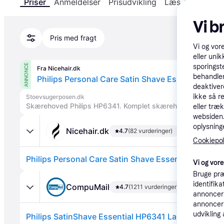
Priser
Anmeldelser
Prisudvikling
Læs om produk
Vi b
Pris med fragt
Vi og vor
eller unik
ANNONCE
sporingst
Fra Nicehair.dk
behandler
deaktiver
ikke så r
Stoevsugerposen.dk
Skærehoved Philips HP6341. Komplet skærehoved.
eller træ
websiden. 
oplysninge
Nicehair.dk
4.7
(82 vurderinger)
Cookiepoli
Vi og vor
Bruge præ
identifik
CompuMail
4.7
(1211 vurderinger)
annonceri
annonceri
udvikling 