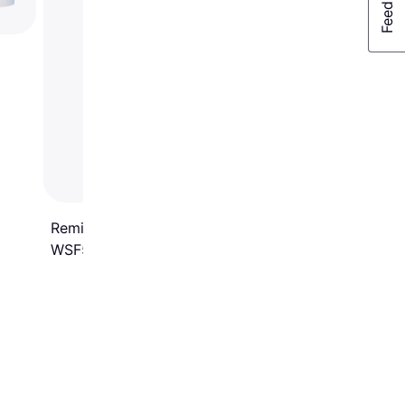
Remington Smooth & Silky
WSF5060