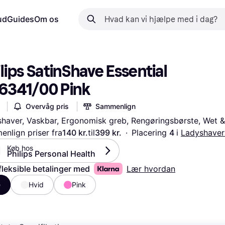
ud
Guides
Om os
lips SatinShave Essential 
6341/00 Pink
Overvåg pris
Sammenlign
haver, Vaskbar, Ergonomisk greb, Rengøringsbørste, Wet &
nlign priser fra
140 kr.
til
399 kr.
·
Placering 
4 
i 
Ladyshaver
Køb hos 
Philips Personal Health
fleksible betalinger med
Lær hvordan
e
Hvid
Pink