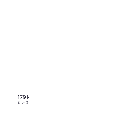
179 kr.
199 kr.
Eller 3 betalinger af 60 kr.