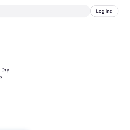
Log ind
Annonce
Annonce
 Dry
s