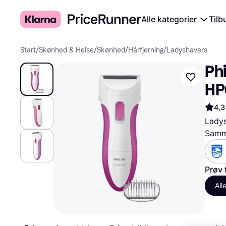
Alle kategorier
Tilb
Start
/
Skønhed & Helse
/
Skønhed
/
Hårfjerning
/
Ladyshavers
Phi
HP
4,3
Ladys
Samme
Prøv 
All