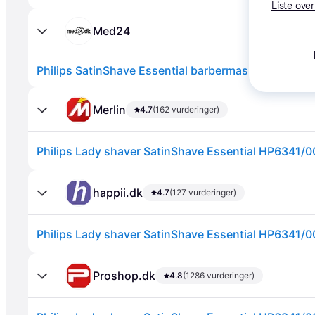
Liste over
Med24
Philips SatinShave Essential barbermaskine - 1 stk.
Annonce
Merlin
4.7
(162 vurderinger)
Philips Lady shaver SatinShave Essential HP6341/0
happii.dk
4.7
(127 vurderinger)
Philips Lady shaver SatinShave Essential HP6341/0
Proshop.dk
4.8
(1286 vurderinger)