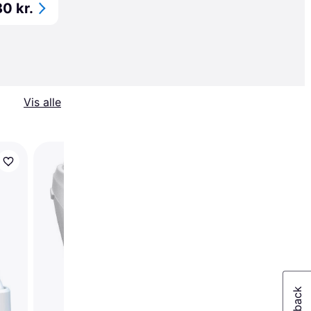
80 kr.
Vis alle
ProfiCare PC-LBS 30