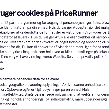
tet
Specifikationer
ruger cookies på PriceRunner
Pro
es
152
partnere gemmer og får adgang til personoplysninger, f.eks. bro
ke identifikatorer, på din enhed. Hvis du vælger Accepter, gør det mulig
eknologier at understøtte de formål, der er vist under »Vi og vores par
1
35 kr. fragt
,
1-2 dage
 datafor at levere«. Hvis du vælger Afvis alle eller trækker dit samtykk
Philips Personal Care Satin Shave Essential Wet & Dry Ladyshaver - HP6341/00
es de. Hvis trackere er deaktiveret, er noget indhold og annoncer, du se
elevant for dig. Du kan til enhver tid få vist denne menu igen for at ænd
1
50 kr. fragt
,
1-3 dage
kke samtykke tilbage når som helst ved at klikke Indstillinger på linket
Dine valg vil have virkning i vores Website. Se vores privatliv politik for
r.
K
tik
1
Philips Personal Care Satin Shave Essential Wet & Dry Ladyshaver - HP6341/00
35 kr. fragt
,
1-2 dage
es partnere behandler data for at levere
cise geografiske placeringsoplysninger. Aktivt scanne enhedskarakteri
ation. Opbevare og/eller tilgå oplysninger på en enhed. Måle
K
ngseffektivitet. Bruge begrænsede oplysninger til at vælge annoncering
ng og indhold, annoncerings- og indholdsmåling, målgruppeundersøgel
1
af tjenester.
Philips SatinShave Essential HP6341 Ladyshaver Pink Hvid --> På lager, levering hos dig 07-08-2026
39 kr. fragt
,
1-2 dage
Eller 