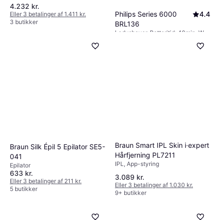
4.232 kr.
Philips Series 6000
4.4
Eller 3 betalinger af 1.411 kr.
3 butikker
BRL136
Ladyshaver, Batteritid: 40min, Wet
329 kr.
& Dry, Rengøringsbørste
6 butikker
Braun Smart IPL Skin i·expert
Braun Silk Épil 5 Epilator SE5-
Hårfjerning PL7211
041
IPL, App-styring
Epilator
633 kr.
3.089 kr.
Eller 3 betalinger af 211 kr.
Eller 3 betalinger af 1.030 kr.
5 butikker
9+ butikker