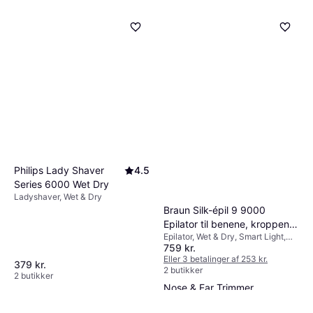
Philips Lady Shaver
4.5
Series 6000 Wet Dry
Ladyshaver, Wet & Dry
Braun Silk-épil 9 9000
Epilator til benene, kroppen
Epilator, Wet & Dry, Smart Light,
og armhulerne 1 stk
759 kr.
Rengøringsbørste
Eller 3 betalinger af 253 kr.
379 kr.
2 butikker
Panasonic ER-GN33-H301
2 butikker
Nose & Ear Trimmer
Ansigtstrimmer
94 kr.