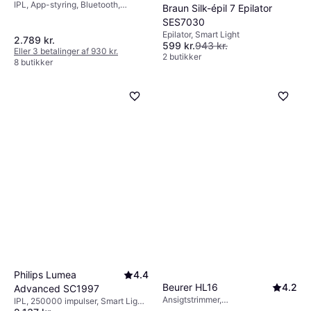
IPL, App-styring, Bluetooth,
Braun Silk-épil 7 Epilator
Udskifteligt hoved
SES7030
Epilator, Smart Light
2.789 kr.
599 kr.
943 kr.
Eller 3 betalinger af 930 kr.
2 butikker
8 butikker
Philips Lumea
4.4
Beurer HL16
4.2
Advanced SC1997
Ansigtstrimmer,
IPL, 250000 impulser, Smart Light,
Opladningsindikator,