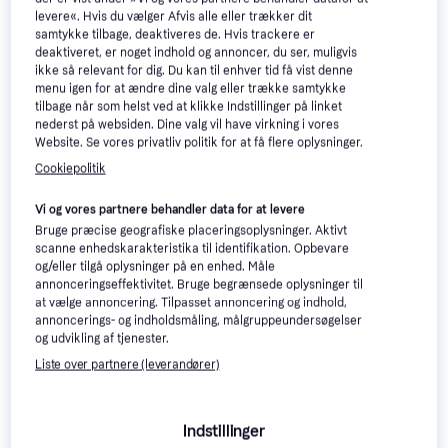
levere«. Hvis du vælger Afvis alle eller trækker dit
samtykke tilbage, deaktiveres de. Hvis trackere er
deaktiveret, er noget indhold og annoncer, du ser, muligvis
ikke så relevant for dig. Du kan til enhver tid få vist denne
menu igen for at ændre dine valg eller trække samtykke
tilbage når som helst ved at klikke Indstillinger på linket
nederst på websiden. Dine valg vil have virkning i vores
Website. Se vores privatliv politik for at få flere oplysninger.
Cookiepolitik
Philips Series 8000
4.5
Vi og vores partnere behandler data for at levere
BRE710
Braun FS1000
4.5
Bruge præcise geografiske placeringsoplysninger. Aktivt
Epilator, Batteritid: 40min, 32
Ansigtstrimmer, Batteritid: 60min,
scanne enhedskarakteristika til identifikation. Opbevare
pincetter, Wet & Dry, Vaskbar,
164 kr.
Rengøringsbørste, Smart Light,
558 kr.
og/eller tilgå oplysninger på en enhed. Måle
Rengøringsbørste, Tør brug,
Wet & Dry
Eller 3 betalinger af 55 kr.
Eller 3 betalinger af 186 kr.
annonceringseffektivitet. Bruge begrænsede oplysninger til
Ergonomisk greb
9+ butikker
9+ butikker
at vælge annoncering. Tilpasset annoncering og indhold,
annoncerings- og indholdsmåling, målgruppeundersøgelser
og udvikling af tjenester.
Liste over partnere (leverandører)
Indstillinger