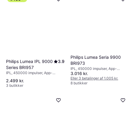
blad, Opladningsindikator
9+ butikker
Philips Lumea Seria 9900
Philips Lumea IPL 9000
3.9
BRI973
Series BRI957
IPL, 450000 impulser, App-
IPL, 450000 impulser, App-
3.016 kr.
styring, Smart Light
styring, Smart Light
Eller 3 betalinger af 1.005 kr.
2.499 kr.
8 butikker
3 butikker