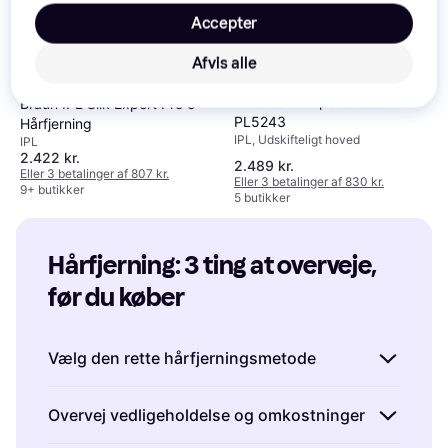
Accepter
Afvis alle
Braun Silk Expert Pro 5 IPL
Braun IPL Silk Expert Pro 5
PL5243
Hårfjerning
IPL, Udskifteligt hoved
IPL
2.422 kr.
2.489 kr.
Eller 3 betalinger af 807 kr.
Eller 3 betalinger af 830 kr.
9+ butikker
5 butikker
Hårfjerning: 3 ting at overveje, 
før du køber
Vælg den rette hårfjerningsmetode
Det er vigtigt at vælge en
Overvej vedligeholdelse og omkostninger
hårfjerningsmetode, der passer til din hudtype