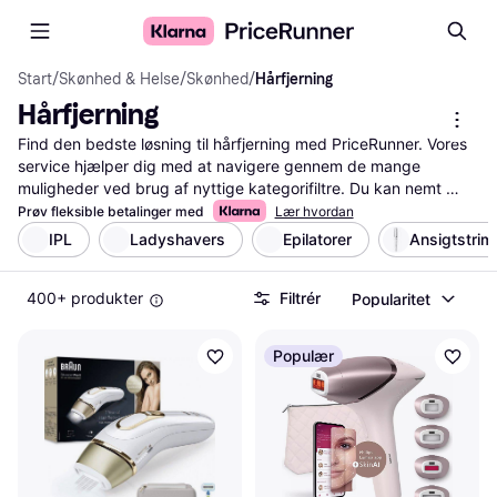
Start
/
Skønhed & Helse
/
Skønhed
/
Hårfjerning
Hårfjerning
Find den bedste løsning til hårfjerning med PriceRunner. Vores 
service hjælper dig med at navigere gennem de mange 
muligheder ved brug af nyttige kategorifiltre. Du kan nemt 
sammenligne produkter og priser for at finde det, der passer 
Prøv fleksible betalinger med
Lær hvordan
bedst til dine behov. Læs anmeldelser fra andre brugere for at 
IPL
Ladyshavers
Epilatorer
Ansigtstri
sikre, at du træffer den rigtige beslutning. Uanset om du søger 
en epilator, voks eller barbermaskine, guider vi dig til de bedste 
400+ produkter
Filtrér
Popularitet
valg inden for hårfjerning. Spar tid og penge ved at bruge 
PriceRunner til din næste hårfjerning.
Mere om hårfjerning »
Populær