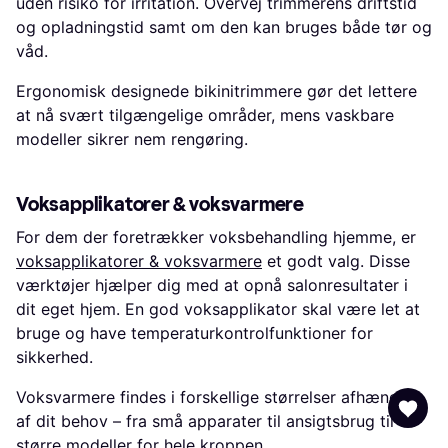
uden risiko for irritation. Overvej trimmerens driftstid
og opladningstid samt om den kan bruges både tør og
våd.
Ergonomisk designede bikinitrimmere gør det lettere
at nå svært tilgængelige områder, mens vaskbare
modeller sikrer nem rengøring.
Voksapplikatorer & voksvarmere
For dem der foretrækker voksbehandling hjemme, er
voksapplikatorer & voksvarmere
et godt valg. Disse
værktøjer hjælper dig med at opnå salonresultater i
dit eget hjem. En god voksapplikator skal være let at
bruge og have temperaturkontrolfunktioner for
sikkerhed.
Voksvarmere findes i forskellige størrelser afhængig
af dit behov – fra små apparater til ansigtsbrug til
større modeller for hele kroppen.