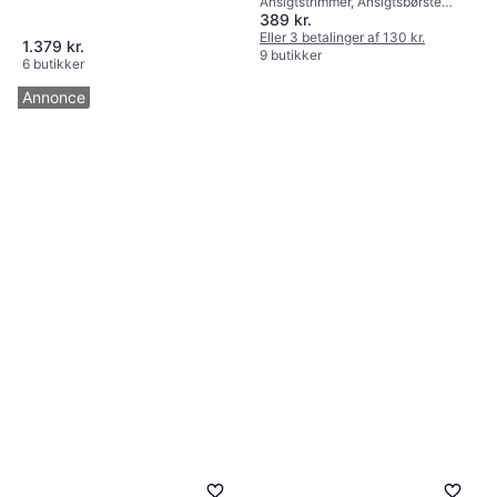
Ansigtstrimmer, Ansigtsbørste
389 kr.
(tilbehør), Udskifteligt hoved,
Vaskbar, Rengøringsbørste
Eller 3 betalinger af 130 kr.
1.379 kr.
9 butikker
6 butikker
Annonce