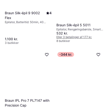
Braun Silk-épil 9 9002
4
Flex
Epilator, Batteritid: 50min, 40
Braun Silk-épil 5 5011
pincetter, Vaskbar,
Epilator, Rengøringsbørste, Smart
Rengøringsbørste, Udskifteligt
532 kr.
Light, Vaskbar, Wet & Dry
hoved, Ergonomisk greb, Smart
Eller 3 betalinger af 177 kr.
Light, Wet & Dry
1.100 kr.
8 butikker
3 butikker
-344 kr.
Braun IPL Pro 7 PL7147 with
Precision Cap