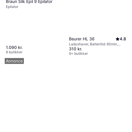
Braun Silk Épil 9 Epilator
Epilator
Beurer HL 36
4.8
Ladyshaver, Batteritid: 60min,
1.090 kr.
310 kr.
Opladningsindikator,
6 butikker
Opladningsstation
9+ butikker
Annonce