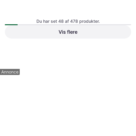
Braun IPL Silk Expert Pro 5
Hårfjerning Hjemme PL5221
IPL
Du har set 48 af 478 produkter.
Vis flere
Uniq IPL Permanent
Hårfjerner hvid
IPL
2.999 kr.
299 kr.
Eller 3 betalinger af 1.000 kr.
3 butikker
9+ butikker
1
2
3
...
7
...
10
Annonce