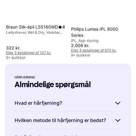
Braun Silk-épil LS5160WD
4
Philips Lumea IPL 8000
Ladyshaver, Wet & Dry, Vaskbar,
Series
Udskifteligt hoved
IPL, App-styring
2.009 kr.
322 kr.
Eller 3 betalinger af 670 kr.
Eller 3 betalinger af 107 kr.
9+ butikker
9+ butikker
HÅRFJERNING
Almindelige spørgsmål
Hvad er hårfjerning?
Hårfjerning er processen med at fjerne
Hvilken metode til hårfjerning er bedst?
uønsket krops- eller ansigtshår. Det kan gøres
med forskellige metoder som barbering,
Den bedste metode til hårfjerning afhænger