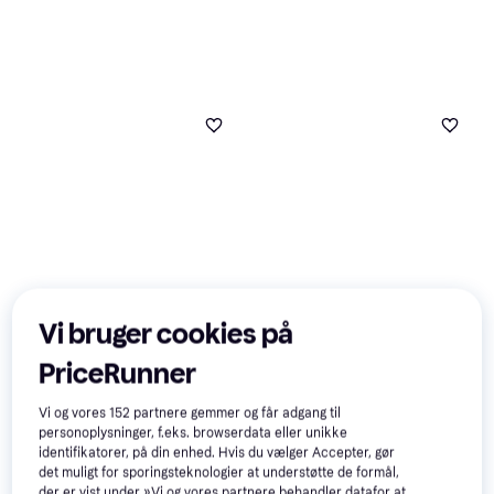
Vi bruger cookies på
Braun Smart IPL Skin i·expert
Braun Silk-épil 7 SkinSpa
PriceRunner
PL7253
Epilator SE7-081
IPL, Smart Light, App-styring,
Epilator, Wet & Dry, Smart Light,
Bluetooth
730 kr.
Rengøringsbørste, Vaskbar
Vi og vores
152
partnere gemmer og får adgang til
3.309 kr.
Eller 3 betalinger af 243 kr.
personoplysninger, f.eks. browserdata eller unikke
Eller 3 betalinger af 1.103 kr.
9+ butikker
identifikatorer, på din enhed. Hvis du vælger Accepter, gør
9+ butikker
det muligt for sporingsteknologier at understøtte de formål,
der er vist under »Vi og vores partnere behandler datafor at