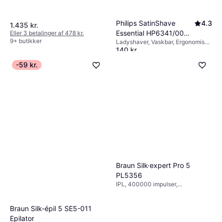
Philips SatinShave
4.3
1.435 kr.
Essential HP6341/00
Eller 3 betalinger af 478 kr.
9+ butikker
Ladyshaver, Vaskbar, Ergonomisk
Pink
140 kr.
greb, Rengøringsbørste, Wet & Dry
9+ butikker
-59 kr.
Braun Silk·expert Pro 5
PL5356
IPL, 400000 impulser,
Rengøringsbørste, Smart Light
Braun Silk-épil 5 SE5-011
Epilator