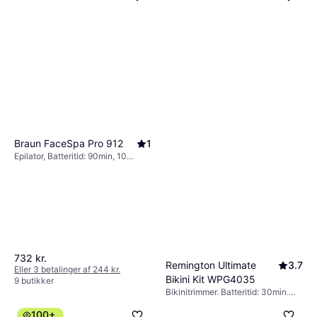
Braun FaceSpa Pro 912
1
Epilator, Batteritid: 90min, 10
pincetter, Ansigtsbørste (tilbehør),
Rengøringsbørste, Wet & Dry,
Vaskbar
732 kr.
Remington Ultimate
3.7
Eller 3 betalinger af 244 kr.
Bikini Kit WPG4035
9 butikker
Bikinitrimmer, Batteritid: 30min,
189 kr.
Udskifteligt hoved,
100+
Rengøringsbørste, Hypoallergent
Eller 3 betalinger af 63 kr.