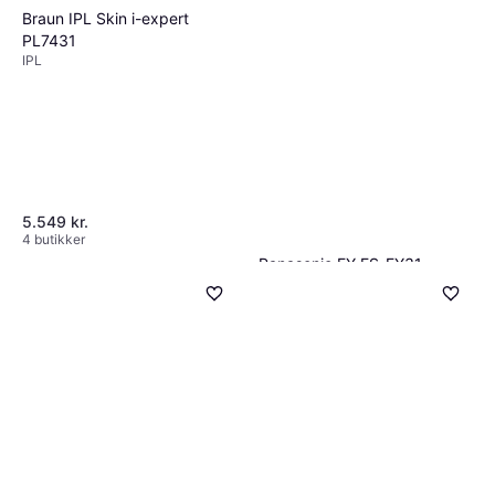
Braun IPL Skin i-expert
PL7431
IPL
5.549 kr.
4 butikker
Panasonic EY ES-EY31
epilator
Epilator, Smart Light,
687 kr.
Rengøringsbørste, Wet & Dry
Eller 3 betalinger af 229 kr.
9+ butikker