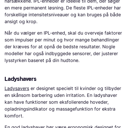
hårsækkene. IPL-enheder er ideelle til dem, der søger
en mere permanent løsning. De fleste IPL-enheder har
forskellige intensitetsniveauer og kan bruges på både
ansigt og krop.
Når du vælger en IPL-enhed, skal du overveje faktorer
som impulser per minut og hvor mange behandlinger
der kræves for at opnå de bedste resultater. Nogle
modeller har også indbyggede sensorer, der justerer
lysstyrken baseret på din hudtone.
Ladyshavers
Ladysavers
er designet specielt til kvinder og tilbyder
en skånsom barbering uden irritation. En ladyshaver
kan have funktioner som eksfolierende hoveder,
opladningsindikator og massagefunktion for ekstra
komfort.
En god ladyshaver bør være ergonomisk designet for