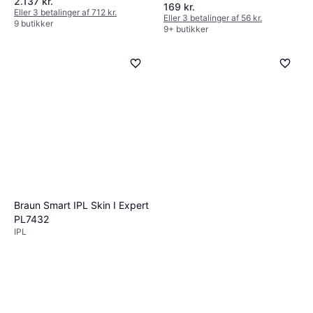
2.137 kr.
Udskifteligt hoved
169 kr.
Rengøringsbørste
Eller 3 betalinger af 712 kr.
Eller 3 betalinger af 56 kr.
9 butikker
9+ butikker
Braun Smart IPL Skin I Expert
PL7432
IPL