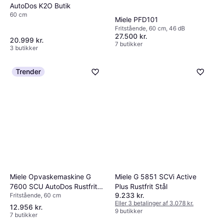
AutoDos K2O Butik
60 cm
Miele PFD101
Fritstående, 60 cm, 46 dB
27.500 kr.
20.999 kr.
7 butikker
3 butikker
Trender
Miele Opvaskemaskine G
Miele G 5851 SCVi Active
7600 SCU AutoDos Rustfrit
Plus Rustfrit Stål
9.233 kr.
Fritstående, 60 cm
CleanSteel
Eller 3 betalinger af 3.078 kr.
12.956 kr.
9 butikker
7 butikker