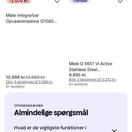
-2.070 kr.
Trender
Miele Integrerbar
Opvaskemaskine G7080
SCVi NER ED
Miele G 5651 Vi Active
Stainless Steel
9.695 kr.
Opvaskemaskine
10.999 kr.
13.069 kr.
Eller 3 betalinger af 3.232 kr.
Eller 3 betalinger af 3.666 kr.
9+ butikker
9+ butikker
OPVASKEMASKINER
Almindelige spørgsmål
Hvad er de vigtigste funktioner i