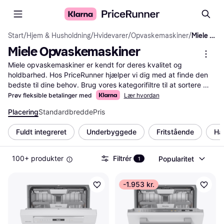
Start
/
Hjem & Husholdning
/
Hvidevarer
/
Opvaskemaskiner
/
Miele Opvaskemaskiner
Miele Opvaskemaskiner
Miele opvaskemaskiner er kendt for deres kvalitet og 
holdbarhed. Hos PriceRunner hjælper vi dig med at finde den 
bedste til dine behov. Brug vores kategorifiltre til at sortere 
efter pris, energiklasse, kapacitet og meget mere. Du kan 
Prøv fleksible betalinger med
Lær hvordan
sammenligne priser fra forskellige forhandlere, så du altid får 
Placering
Standardbredde
Pris
den bedste handel. Læs brugeranmeldelser for at få indsigt i 
andres erfaringer med Miele opvaskemaskiner. Dette gør det 
Fuldt integreret
Underbyggede
Fritstående
Ha
nemmere for dig at træffe den rigtige beslutning. Vi guider dig 
gennem de mange muligheder, så du hurtigt og nemt kan finde 
den perfekte opvaskemaskine til dit køkken. Start her for at 
100+ produkter
Filtrér
Popularitet
1
finde din nye Miele opvaskemaskine og få glæde af en effektiv 
og pålidelig løsning til din daglige opvask.
-1.953 kr.
Mere om miele opvaskemaskiner »