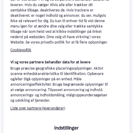
levere«. Hvis du vælger Afvis alle eller trækker dit
samtykke tilbage, deaktiveres de. Hvis trackere er
deaktiveret, er noget indhold og annoncer, du ser, muligvis
Miele G 7210 SCU
4.9
Miele G5611 Scu Ner Bw
ikke så relevant for dig. Du kan til enhver tid få vist denne
BRSW
Active Opvaskemaskine
menu igen for at ændre dine valg eller trække samtykke
Fuldt integreret, 60 cm, 43 dB
Underbygget, 60 cm
tilbage når som helst ved at klikke Indstillinger på linket
6.999 kr.
nederst på websiden. Dine valg vil have virkning i vores
11.295 kr.
9+ butikker
Website. Se vores privatliv politik for at få flere oplysninger.
9 butikker
Cookiepolitik
Trender
Vi og vores partnere behandler data for at levere
Bruge præcise geografiske placeringsoplysninger. Aktivt
scanne enhedskarakteristika til identifikation. Opbevare
og/eller tilgå oplysninger på en enhed. Måle
annonceringseffektivitet. Bruge begrænsede oplysninger til
at vælge annoncering. Tilpasset annoncering og indhold,
annoncerings- og indholdsmåling, målgruppeundersøgelser
og udvikling af tjenester.
Liste over partnere (leverandører)
Miele G 7210 SCU
4.9
Miele G7790 SCVi K2O
Fuldt integreret, 60 cm, 43 dB
Integrerbar Opvaskemaskine
Indstillinger
Fuldt integreret, 60 cm