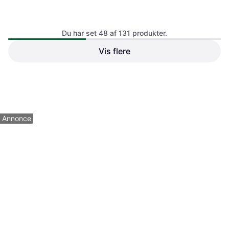
Du har set 48 af 131 produkter.
Vis flere
Miele Opvaskemaskine G
Miele Opvaskemaskine G
5633 SCU Active E
5843 SCU Active Plus
6.499 kr.
11.299 kr.
3 butikker
1 butik
1
2
3
Annonce