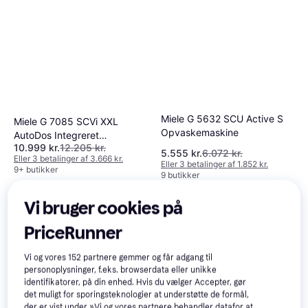
Miele G 5632 SCU Active S
Miele G 7085 SCVi XXL
Opvaskemaskine
AutoDos Integreret
10.999 kr.
12.205 kr.
Opvaskemaskine
5.555 kr.
6.072 kr.
Eller 3 betalinger af 3.666 kr.
Eller 3 betalinger af 1.852 kr.
9+ butikker
9 butikker
Vi bruger cookies på
PriceRunner
Vi og vores
152
partnere gemmer og får adgang til
personoplysninger, f.eks. browserdata eller unikke
identifikatorer, på din enhed. Hvis du vælger Accepter, gør
det muligt for sporingsteknologier at understøtte de formål,
der er vist under »Vi og vores partnere behandler datafor at