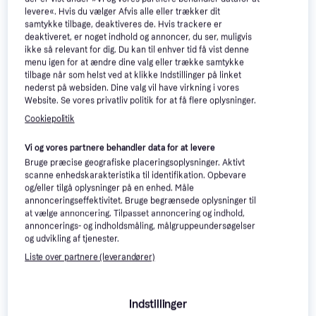
levere«. Hvis du vælger Afvis alle eller trækker dit
samtykke tilbage, deaktiveres de. Hvis trackere er
deaktiveret, er noget indhold og annoncer, du ser, muligvis
ikke så relevant for dig. Du kan til enhver tid få vist denne
menu igen for at ændre dine valg eller trække samtykke
tilbage når som helst ved at klikke Indstillinger på linket
nederst på websiden. Dine valg vil have virkning i vores
Intex Oppusteligt spabad
Website. Se vores privatliv politik for at få flere oplysninger.
Bestway Oppusteligt
4
PureSpa Bubble Massage 4-
Cookiepolitik
spabad Lay-Z-Spa
Oppusteligt spabad, 4 Antal
Persons
siddepladser, 795 L, Dysesystem,
Oppusteligt spabad, 7 Antal
Helsinki Airjet
Varmer, Boblefunktion., PVC
4.699 kr.
siddepladser, 1123 L, Varmer,
Vi og vores partnere behandler data for at levere
3.961 kr.
Dysesystem, Frostsikring
Ikke på lager
Bruge præcise geografiske placeringsoplysninger. Aktivt
1 butik
scanne enhedskarakteristika til identifikation. Opbevare
og/eller tilgå oplysninger på en enhed. Måle
annonceringseffektivitet. Bruge begrænsede oplysninger til
Spabade & Vildmarksbade: 3 
at vælge annoncering. Tilpasset annoncering og indhold,
annoncerings- og indholdsmåling, målgruppeundersøgelser
ting at overveje, før du køber
og udvikling af tjenester.
Liste over partnere (leverandører)
Vælg den rette størrelse og kapacitet
Indstillinger
Når du køber et spabad eller vildmarksbad, er