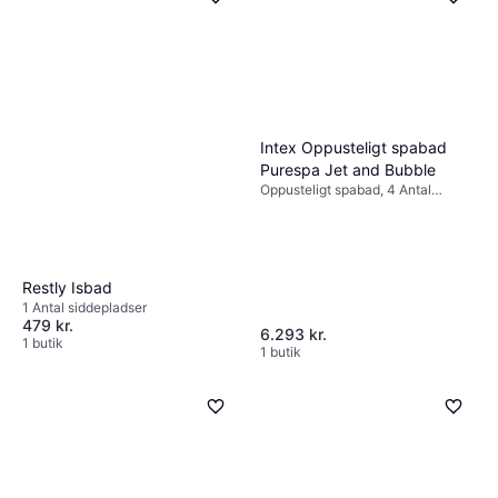
tusinde kroner, mens luksusmodeller kan løbe
op i flere hundrede tusinde kroner. Sæt et
budget for at finde det bedste match til dine
behov.
Intex Oppusteligt spabad
Purespa Jet and Bubble
Oppusteligt spabad, 4 Antal
siddepladser, 795 L, Dysesystem,
PVC
Restly Isbad
1 Antal siddepladser
479 kr.
6.293 kr.
1 butik
1 butik