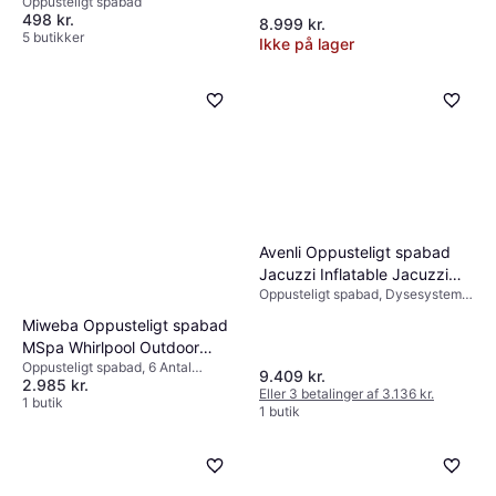
Oppusteligt spabad
498 kr.
8.999 kr.
5 butikker
Ikke på lager
Avenli Oppusteligt spabad
Jacuzzi Inflatable Jacuzzi
Oppusteligt spabad, Dysesystem,
Gar..
Varmer
Miweba Oppusteligt spabad
MSpa Whirlpool Outdoor
Oppusteligt spabad, 6 Antal
Bergen 6 Pers
9.409 kr.
2.985 kr.
siddepladser
Eller 3 betalinger af 3.136 kr.
1 butik
1 butik