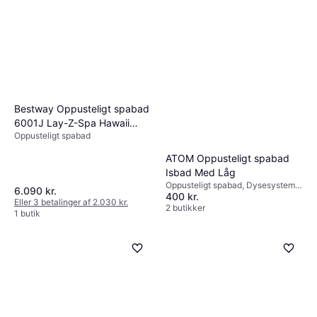
Bestway Oppusteligt spabad
6001J Lay-Z-Spa Hawaii
Oppusteligt spabad
AirJet 8 Jacuzzi Spa Pool
ATOM Oppusteligt spabad
Isbad Med Låg
Oppusteligt spabad, Dysesystem,
6.090 kr.
400 kr.
Varmer
Eller 3 betalinger af 2.030 kr.
2 butikker
1 butik