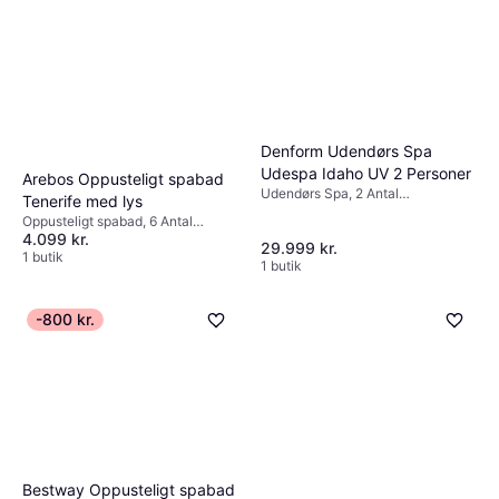
Denform Udendørs Spa
Udespa Idaho UV 2 Personer
Arebos Oppusteligt spabad
Udendørs Spa, 2 Antal
Tenerife med lys
siddepladser, Akryl
Oppusteligt spabad, 6 Antal
4.099 kr.
siddepladser, 910 L, Belysning,
29.999 kr.
Fjernbetjening, Dysesystem, PVC
1 butik
1 butik
-800 kr.
Bestway Oppusteligt spabad