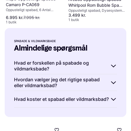
Camaro P-CA069
Whirlpool Rom Bubble Spa
Oppusteligt spabad, 6 Antal
Oppusteligt spabad, Dysesystem,
Ø208cm
siddepladser, 930 L, Varmer,
3.499 kr.
Varmer
6.995 kr.
7.995 kr.
Fjernbetjening, Boblefunktion.,
1 butik
1 butik
Dysesystem, Alarmsystem for
filterskift, Skind, PVC
SPABADE & VILDMARKSBADE
Almindelige spørgsmål
Hvad er forskellen på spabade og
vildmarksbade?
Spabade & Vildmarksbade er begge udendørs
Hvordan vælger jeg det rigtige spabad
eller vildmarksbad?
badefaciliteter, men de adskiller sig i design
og funktion. Spabade har ofte indbyggede
Spabade & Vildmarksbade er tilgængelige i
Hvad koster et spabad eller vildmarksbad?
jets til massage, mens vildmarksbade typisk
forskellige størrelser og materialer. Overvej
er mere enkle og opvarmes med brændeovn.
antallet af brugere, den tilgængelige plads i
Spabade & Vildmarksbade varierer i pris
Overvej dine præferencer for komfort og
haven, og hvor meget tid du vil bruge på
afhængigt af størrelse, materiale og
vedligeholdelse, når du vælger.
vedligeholdelse. Materialer som træ kræver
funktioner. Basisversioner kan koste fra et par
mere pleje end plastik eller komposit.