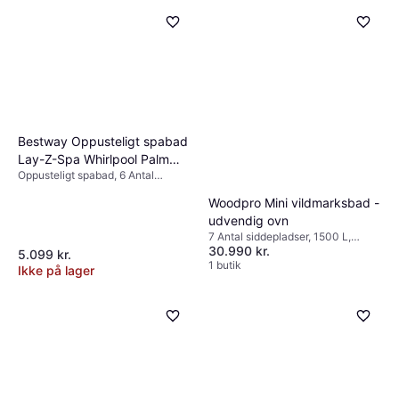
Bestway Oppusteligt spabad
Lay-Z-Spa Whirlpool Palm
Oppusteligt spabad, 6 Antal
Springs AirJet
siddepladser, 916 L, Dysesystem,
Woodpro Mini vildmarksbad -
Frostsikring, Varmer
udvendig ovn
7 Antal siddepladser, 1500 L,
30.990 kr.
Belysning, Dysesystem, Varmer,
5.099 kr.
Boblefunktion., Træ, Glasfiber
1 butik
Ikke på lager