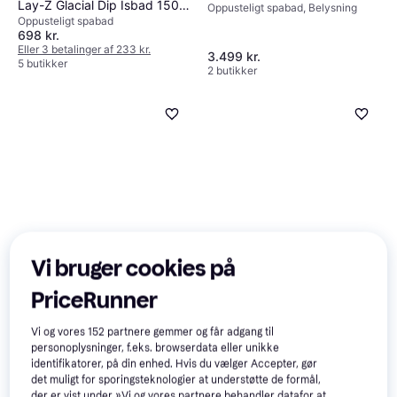
Lay-Z Glacial Dip Isbad 150 x
Oppusteligt spabad, Belysning
Oppusteligt spabad
90 x 65 cm
698 kr.
Eller 3 betalinger af 233 kr.
3.499 kr.
5 butikker
2 butikker
Denform Udendørs Spa
Vi bruger cookies på
Udespa California UV 6
Udendørs Spa, Belysning, Varmer,
Personer
vidaXL Udendørs Spa Rund
PriceRunner
Dysesystem
Udendørs Spabad
Udendørs Spa
Omgivelser Brun 272 x 120 x
Vi og vores
152
partnere gemmer og får adgang til
1.696 kr.
55.5 cm
29.999 kr.
personoplysninger, f.eks. browserdata eller unikke
2 butikker
1 butik
identifikatorer, på din enhed. Hvis du vælger Accepter, gør
det muligt for sporingsteknologier at understøtte de formål,
der er vist under »Vi og vores partnere behandler datafor at