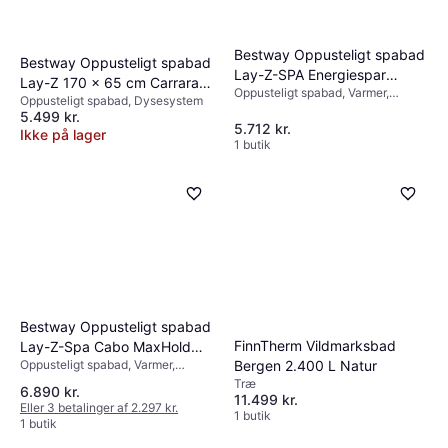
Bestway Oppusteligt spabad
Bestway Oppusteligt spabad
Lay-Z-SPA Energiespar
Lay-Z 170 x 65 cm Carrara
Oppusteligt spabad, Varmer,
Whirlpool Bali AirJet
Oppusteligt spabad, Dysesystem
ThermaCore Smart AirJet 6
Dysesystem
5.499 kr.
5.712 kr.
Ikke på lager
1 butik
Bestway Oppusteligt spabad
FinnTherm Vildmarksbad
Lay-Z-Spa Cabo MaxHold
Oppusteligt spabad, Varmer,
Bergen 2.400 L Natur
EnergySense Smart HydroJet
Dysesystem
Træ
6.890 kr.
11.499 kr.
Eller 3 betalinger af 2.297 kr.
1 butik
1 butik