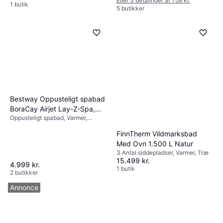
Eller 3 betalinger af 758 kr.
1 butik
5 butikker
Bestway Oppusteligt spabad
BoraCay Airjet Lay-Z-Spa,
Oppusteligt spabad, Varmer,
Ø180cm, 2-4 pers
Dysesystem
FinnTherm Vildmarksbad
Med Ovn 1.500 L Natur
3 Antal siddepladser, Varmer, Træ
15.499 kr.
4.999 kr.
1 butik
2 butikker
Annonce