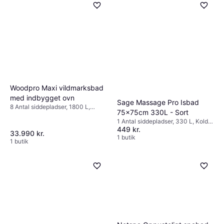
Woodpro Maxi vildmarksbad
med indbygget ovn
Sage Massage Pro Isbad
8 Antal siddepladser, 1800 L,
75x75cm 330L - Sort
Boblefunktion., Dysesystem,
1 Antal siddepladser, 330 L, Koldt
Belysning, Nakkestøtte, Varmer,
449 kr.
bad
Træ, Glasfiber
33.990 kr.
1 butik
1 butik