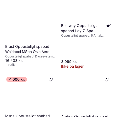
Bestway Oppusteligt
1
spabad Lay‑Z‑Spa
Oppusteligt spabad, 6 Antal
Hollywood AirJet
siddepladser, 908 L, Varmer,
Belysning, Dysesystem, PVC
Brast Oppusteligt spabad
Whirlpool MSpa Oslo Aero
Oppusteligt spabad, Dysesystem,
Plus XXL LED Beleuchtung
16.433 kr.
Varmer
3.999 kr.
1 butik
Ikke på lager
-1.000 kr.
Mspa Oppusteligt spabad
Arebos Oppusteligt spabad