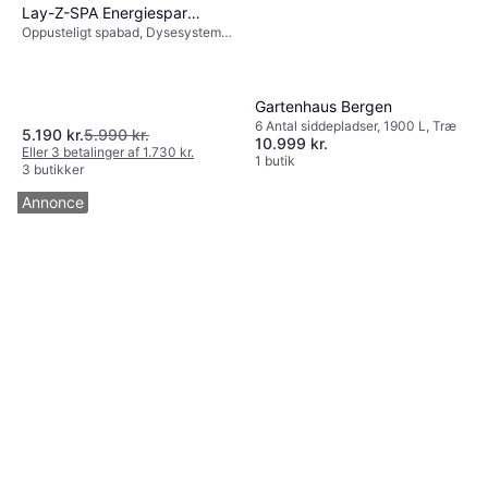
Lay-Z-SPA Energiespar
Oppusteligt spabad, Dysesystem,
Whirlpool Rome AirJet
Varmer
Gartenhaus Bergen
6 Antal siddepladser, 1900 L, Træ
5.190 kr.
5.990 kr.
10.999 kr.
Eller 3 betalinger af 1.730 kr.
1 butik
3 butikker
Annonce