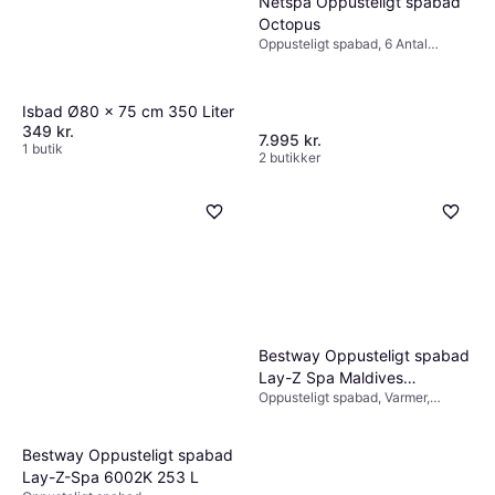
Netspa Oppusteligt spabad
Octopus
Oppusteligt spabad, 6 Antal
siddepladser, 1000 L, Dysesystem,
Varmer, Akryl, PVC
Isbad Ø80 x 75 cm 350 Liter
349 kr.
7.995 kr.
1 butik
2 butikker
Bestway Oppusteligt spabad
Lay-Z Spa Maldives
Oppusteligt spabad, Varmer,
HydroJet Pro
Dysesystem
Bestway Oppusteligt spabad
Lay-Z-Spa 6002K 253 L