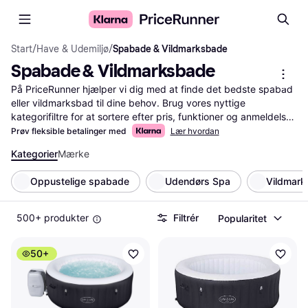
Start
/
Have & Udemiljø
/
Spabade & Vildmarksbade
Spabade & Vildmarksbade
På PriceRunner hjælper vi dig med at finde det bedste spabad 
eller vildmarksbad til dine behov. Brug vores nyttige 
kategorifiltre for at sortere efter pris, funktioner og anmeldelser. 
Med vores tjeneste kan du nemt sammenligne forskellige 
Prøv fleksible betalinger med
Lær hvordan
modeller og priser. Læs brugeranmeldelser for at få indsigt i 
Kategorier
Mærke
andres erfaringer og træffe den rigtige beslutning. Ved at 
bruge vores sammenligningsfunktion sparer du tid og penge. 
Oppustelige spabade
Udendørs Spa
Vildmar
Uanset om du leder efter et luksuriøst spabad eller et 
traditionelt vildmarksbad, guider vi dig til de bedste 
valgmuligheder.
Mere om spabade & vildmarksbade »
500+ produkter
Filtrér
Popularitet
50+