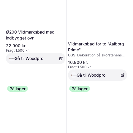
rummeligt, r
Ø200 Vildmarksbad med
indbygget ovn
Vildmarksbad for to "Aalborg
22.900 kr.
Prime"
Fragt 1.500 kr.
OBS! Dekoration på skorstenens
Gå til Woodpro
varmeskjold, samt knapper til
16.800 kr.
massage systemet, kan have
Fragt 1.500 kr.
mindre forskelle i form og mønster,
end på fremviste billeder. Venligst
Gå til Woodpro
gør os opmærksom specifikationer i
ordrekommentar feltet, når du
På lager
bestiller. Varmelegeme - 30 kW (Vi
På lager
påtager os intet ansvar for forkerte
effektvurderinger foretaget af
leverandører). Varmelegeme
dimensioner - Højde 60 cm /
Længde 50 cm / Diameter 50 cm /
Tykkelse ~ 2-4 mm.
Opvarmningstid - ca. 1,5 - 2 timer
afhængigt af træ / vejrforhold osv.
Rustfrit stål - AISI 304 som