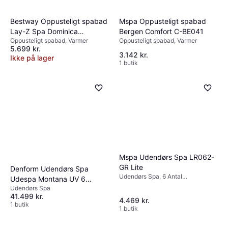
Bestway Oppusteligt spabad
Mspa Oppusteligt spabad
Lay-Z Spa Dominica
Bergen Comfort C-BE041
Oppusteligt spabad, Varmer
Oppusteligt spabad, Varmer
HydroJet 196m x 71cm
5.699 kr.
3.142 kr.
Ikke på lager
1 butik
Mspa Udendørs Spa LR062-
GR Lite
Denform Udendørs Spa
Udendørs Spa, 6 Antal
Udespa Montana UV 6
siddepladser, 1200 L, Varmer,
Udendørs Spa
Personer
Boblefunktion., Fjernbetjening,
41.499 kr.
4.469 kr.
Dysesystem
1 butik
1 butik