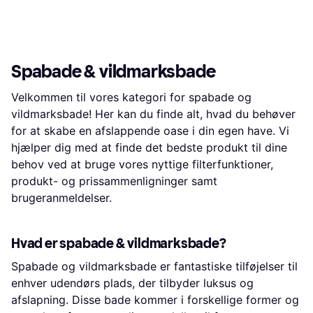
for spa, badekar, udespa, infrarød
Vedligeholdelse – Klar Overalt Järvi
sundhedspleje, vildmarksbad og
er designet til at passe ind i enhver
swimmingpools. De designer til
hverdag og ethvert miljø: Oppustes
Skandinaviske forhold og
hurtigt via den medfølgende
forhandler til hele Danmark.
oppustningsventil Nem tømning via
Wellmore udvikler og designer selv
bundproppen – tøm og fold sammen
Spabade & vildmarksbade
produkterne og tænker
på få minutter Let at transportere –
vandbesparelse, energivenlighed,
håndtagene gør det nemt at bære
sikkerhed og optimal
Velkommen til vores kategori for spabade og
og flytte Enkel vedligeholdelse –
brugervenlighed. Wellmore er de
robuste kvalitetsmaterialer der er
vildmarksbade! Her kan du finde alt, hvad du behøver
eneste på markedet, der har flere
nemme at holde rene Perfekt til
forskellige typer siddekomfort, fordi
for at skabe en afslappende oase i din egen have. Vi
hjemmet
deres holdning er, at mennesker har
hjælper dig med at finde det bedste produkt til dine
forskellige behov.
behov ved at bruge vores nyttige filterfunktioner,
produkt- og prissammenligninger samt
brugeranmeldelser.
Hvad er spabade & vildmarksbade?
Spabade og vildmarksbade er fantastiske tilføjelser til
enhver udendørs plads, der tilbyder luksus og
afslapning. Disse bade kommer i forskellige former og