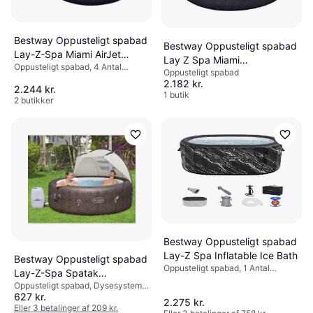
Bestway Oppusteligt spabad
Bestway Oppusteligt spabad
Lay-Z-Spa Miami AirJet
Lay Z Spa Miami
Oppusteligt spabad, 4 Antal
60001
Oppusteligt spabad
Aufblasbarer Körper
siddepladser, 669 L, Dysesystem,
2.182 kr.
2.244 kr.
Frostsikring, Kopholder, Varmer
1 butik
2 butikker
Bestway Oppusteligt spabad
Lay-Z Spa Inflatable Ice Bath
Bestway Oppusteligt spabad
Oppusteligt spabad, 1 Antal
Lay-Z-Spa Spatak
siddepladser, 420 L
Oppusteligt spabad, Dysesystem,
183x94x109cm
627 kr.
Varmer
2.275 kr.
Eller 3 betalinger af 209 kr.