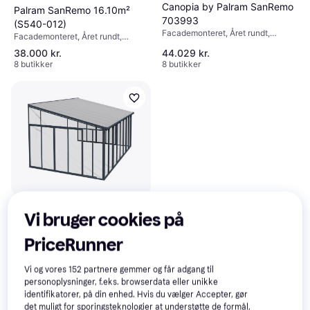
Canopia by Palram SanRemo
Palram SanRemo 16.10m²
703993
(S540-012)
Facademonteret, Året rundt,
Facademonteret, Året rundt,
Pulpet tag
Pulpet tag
38.000 kr.
44.029 kr.
8 butikker
8 butikker
Canopia by Palram SanRemo
Vi bruger cookies på
Veranda (703991)
PriceRunner
46.270 kr.
2 butikker
Vi og vores
152
partnere gemmer og får adgang til
personoplysninger, f.eks. browserdata eller unikke
identifikatorer, på din enhed. Hvis du vælger Accepter, gør
det muligt for sporingsteknologier at understøtte de formål,