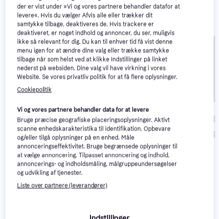
der er vist under »Vi og vores partnere behandler datafor at
levere«. Hvis du vælger Afvis alle eller trækker dit
samtykke tilbage, deaktiveres de. Hvis trackere er
deaktiveret, er noget indhold og annoncer, du ser, muligvis
ikke så relevant for dig. Du kan til enhver tid få vist denne
menu igen for at ændre dine valg eller trække samtykke
tilbage når som helst ved at klikke Indstillinger på linket
nederst på websiden. Dine valg vil have virkning i vores
Website. Se vores privatliv politik for at få flere oplysninger.
Cookiepolitik
Vi og vores partnere behandler data for at levere
Bruge præcise geografiske placeringsoplysninger. Aktivt
scanne enhedskarakteristika til identifikation. Opbevare
og/eller tilgå oplysninger på en enhed. Måle
annonceringseffektivitet. Bruge begrænsede oplysninger til
at vælge annoncering. Tilpasset annoncering og indhold,
annoncerings- og indholdsmåling, målgruppeundersøgelser
Hvad er en udestue?
og udvikling af tjenester.
Liste over partnere (leverandører)
En udestue er et fantastisk supplement til ethvert
hjem. Det giver dig mulighed for at nyde naturen, selv
når vejret ikke tillader det. En udestue kan være
Indstillinger