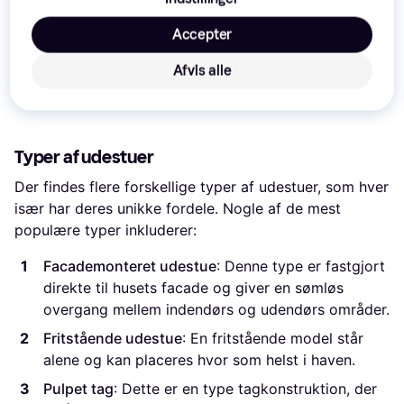
facademonteret, hvilket betyder, at den er fastgjort til
husets facade og dermed fungerer som en naturlig
Accepter
forlængelse af dit hjem. Mange vælger at bruge deres
Afvis alle
udestue året rundt, hvilket kræver god isolering og
opvarmning.
Typer af udestuer
Der findes flere forskellige typer af udestuer, som hver
især har deres unikke fordele. Nogle af de mest
populære typer inkluderer:
Facademonteret udestue
: Denne type er fastgjort
direkte til husets facade og giver en sømløs
overgang mellem indendørs og udendørs områder.
Fritstående udestue
: En fritstående model står
alene og kan placeres hvor som helst i haven.
Pulpet tag
: Dette er en type tagkonstruktion, der