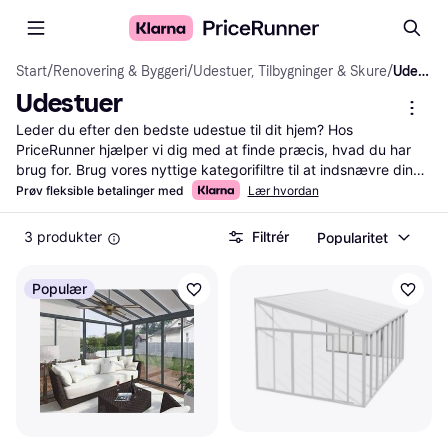
Start
/
Renovering & Byggeri
/
Udestuer, Tilbygninger & Skure
/
Udestuer
Udestuer
Leder du efter den bedste udestue til dit hjem? Hos 
PriceRunner hjælper vi dig med at finde præcis, hvad du har 
brug for. Brug vores nyttige kategorifiltre til at indsnævre dine 
valg baseret på størrelse, materiale og design. Sammenlign 
Prøv fleksible betalinger med
Lær hvordan
priser på tværs af forskellige forhandlere for at sikre, at du får 
det bedste tilbud. Læs brugeranmeldelser for at få indsigt i 
3 produkter
Filtrér
Popularitet
andres erfaringer og træffe den rigtige beslutning. Med vores 
tjeneste kan du nemt navigere gennem et bredt udvalg af 
Populær
udestuer og finde det, der passer bedst til dine behov og 
budget.
Mere om udestuer »