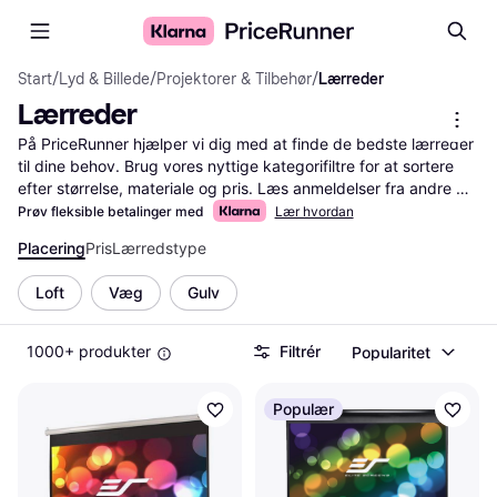
Start
/
Lyd & Billede
/
Projektorer & Tilbehør
/
Lærreder
Lærreder
På PriceRunner hjælper vi dig med at finde de bedste lærreder 
til dine behov. Brug vores nyttige kategorifiltre for at sortere 
efter størrelse, materiale og pris. Læs anmeldelser fra andre 
brugere for at få indsigt i kvalitet og holdbarhed. Sammenlign 
Prøv fleksible betalinger med
Lær hvordan
priser på tværs af forskellige forhandlere for at sikre, du får 
Placering
Pris
Lærredstype
den bedste handel. Vores tjeneste guider dig gennem et bredt 
udvalg, så du nemt kan træffe den rigtige beslutning. Uanset 
Loft
Væg
Gulv
om du leder efter et lærred til maleri eller projektion, kan du 
finde det her på PriceRunner. Spar tid og penge ved at bruge 
vores omfattende sammenligningsværktøjer og 
1000+ produkter
Filtrér
Popularitet
filtreringsmuligheder.
Mere om lærreder »
Populær