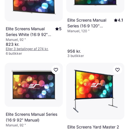
Elite Screens Manual
4.1
Series (16:9 120"
Elite Screens Manual
5
Manuel, 120 "
Manual)
Series White (16:9 92"
Manuel, 92 "
Manual)
823 kr.
Eller 3 betalinger af 274 kr.
956 kr.
6 butikker
3 butikker
Elite Screens Manual Series
(16:9 92" Manual)
Manuel, 92 "
Elite Screens Yard Master 2