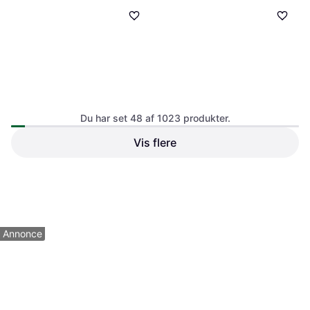
Du har set 48 af 1023 produkter.
Multibrackets M (1:1 112"
Vis flere
Reflecta CrystalLine Rollo (1:1
Manual)
98" Manual)
Manuel, 112 "
Manuel, 98 "
1.187 kr.
1.307 kr.
Eller 3 betalinger af 396 kr.
Eller 3 betalinger af 436 kr.
5 butikker
3 butikker
1
2
3
...
13
...
22
Annonce