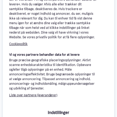
(16:9 100" Electric)
levere«. Hvis du vælger Afvis alle eller trækker dit
Eldreven, 100 "
samtykke tilbage, deaktiveres de. Hvis trackere er
2.484 kr.
deaktiveret, er noget indhold og annoncer, du ser, muligvis
713 kr.
Eller 3 betalinger af 828 kr.
ikke så relevant for dig. Du kan til enhver tid få vist denne
Eller 3 betalinger af 238 kr.
3 butikker
menu igen for at ændre dine valg eller trække samtykke
6 butikker
tilbage når som helst ved at klikke Indstillinger på linket
nederst på websiden. Dine valg vil have virkning i vores
Website. Se vores privatliv politik for at få flere oplysninger.
Cookiepolitik
Vi og vores partnere behandler data for at levere
Bruge præcise geografiske placeringsoplysninger. Aktivt
scanne enhedskarakteristika til identifikation. Opbevare
og/eller tilgå oplysninger på en enhed. Måle
annonceringseffektivitet. Bruge begrænsede oplysninger til
Elite Screens
4.7
Elite Screens Manual
4.4
at vælge annoncering. Tilpasset annoncering og indhold,
Electric84H (16:9 84"
Series White (16:9 135"
annoncerings- og indholdsmåling, målgruppeundersøgelser
Eldreven, 84 "
Electric)
Manuel, 135 "
Manual)
og udvikling af tjenester.
1.639 kr.
2.228 kr.
Eller 3 betalinger af 546 kr.
Liste over partnere (leverandører)
Eller 3 betalinger af 743 kr.
4 butikker
8 butikker
Indstillinger