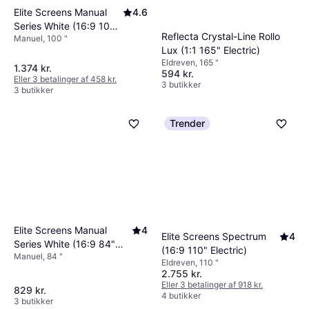
Sørg for, at du har den nødvendige plads og
Elite Screens Manual
4.6
værktøjer til den valgte monteringsmetode.
Series White (16:9 100"
Reflecta Crystal-Line Rollo
Manuel, 100 "
Manual)
Lux (1:1 165" Electric)
Eldreven, 165 "
1.374 kr.
594 kr.
Eller 3 betalinger af 458 kr.
3 butikker
3 butikker
Trender
Elite Screens Manual
4
Elite Screens Spectrum
4
Series White (16:9 84"
(16:9 110" Electric)
Manuel, 84 "
Manual)
Eldreven, 110 "
2.755 kr.
Eller 3 betalinger af 918 kr.
829 kr.
4 butikker
3 butikker