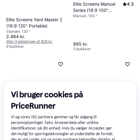
Elite Screens Manual
4.3
Series (16:9 100"
Manuel, 100 "
Manual)
Elite Screens Yard Master 2
(16:9 120" Portable)
Stander, 120 "
2.484 kr.
Eller 3 betalinger af 828 kr.
995 kr.
9 butikker
5 butikker
Vi bruger cookies på
PriceRunner
Elite Screens Home
4.2
Vi og vores
152
partnere gemmer og får adgang til
Series (4:3 84" Manual)
personoplysninger, f.eks. browserdata eller unikke
Manuel, 84 "
identifikatorer, på din enhed. Hvis du vælger Accepter, gør
det muligt for sporingsteknologier at understøtte de formål,
Elite Screens Spectrum
4
der er vist under »Vi og vores partnere behandler datafor at