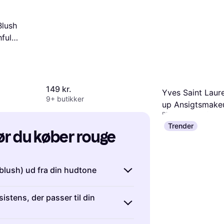
parfume, Mineral
Blush
ful
149 kr.
Yves Saint Laur
9+ butikker
up Ansigtsmake
Blush, Mat, Genfugte
Me Blush Liquid
lasting
234 kr.
15.822,00 kr
Trender
Bang 15 ml
før du køber rouge
Eller 78 kr./md.
9+ butikker
blush) ud fra din hudtone
gel:
Du har en
kold hudtone
, hvis
istens, der passer til din
t med sølvsmykker. Du har en
varm
guld passer dig bedre.