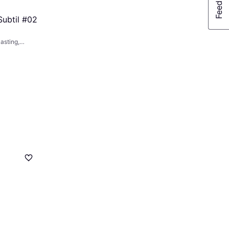
ubtil #02
asting,