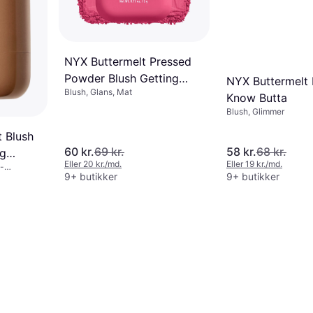
NYX Buttermelt Pressed
Powder Blush Getting
NYX Buttermelt 
Blush, Glans, Mat
Butta
Know Butta
Blush, Glimmer
 Blush
60 kr.
69 kr.
58 kr.
68 kr.
ng
Eller 20 kr./md.
Eller 19 kr./md.
e-
e Box
9+ butikker
9+ butikker
k testet,
arfume,
efri, Fri for