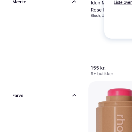
Mærke
Idun Minerals Blus
Liste over
Rose Pink
Blush, Uden parabener, 
parfume, Mineral, Genfu
Glimmer
155 kr.
9+ butikker
Farve