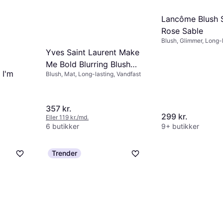
Lancôme Blush S
Rose Sable
Blush, Glimmer, Long-l
Genfugtende, Glans
Yves Saint Laurent Make
Me Bold Blurring Blush
 I'm
Blush, Mat, Long-lasting, Vandfast
Coral Clash
357 kr.
299 kr.
Eller 119 kr./md.
6 butikker
9+ butikker
Trender