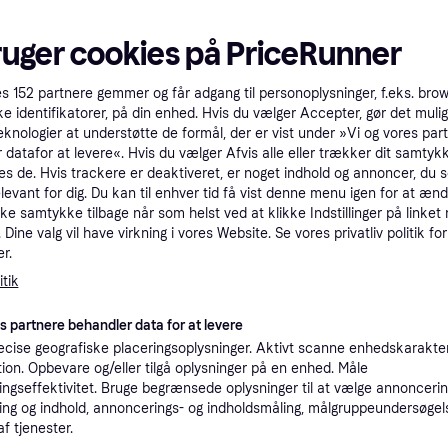
ruger cookies på PriceRunner
NARS Powder Mi
#777 Orgasm
es
152
partnere gemmer og får adgang til personoplysninger, f.eks. bro
Blush, Long-lasting, 
Yves Saint Laurent Make
ke identifikatorer, på din enhed. Hvis du vælger Accepter, gør det mulig
parabener, Mineral, Sulf
eknologier at understøtte de formål, der er vist under »Vi og vores par
Me Bold Blurring Blush
mineralsk olie, Alkohol
 datafor at levere«. Hvis du vælger Afvis alle eller trækker dit samtykk
Blush, 1stk, Mat, Vandfast, Long-
#93 Restless Rose
lasting
es de. Hvis trackere er deaktiveret, er noget indhold og annoncer, du se
elevant for dig. Du kan til enhver tid få vist denne menu igen for at ænd
kke samtykke tilbage når som helst ved at klikke Indstillinger på linket
Dine valg vil have virkning i vores Website. Se vores privatliv politik for
r.
283 kr.
129 kr.
18.867,00 kr./L
t Make
9+ butikker
9+ butikker
tik
lush #44
es partnere behandler data for at levere
Trender
cise geografiske placeringsoplysninger. Aktivt scanne enhedskarakteri
ation. Opbevare og/eller tilgå oplysninger på en enhed. Måle
ngseffektivitet. Bruge begrænsede oplysninger til at vælge annoncering
ng og indhold, annoncerings- og indholdsmåling, målgruppeundersøgel
af tjenester.