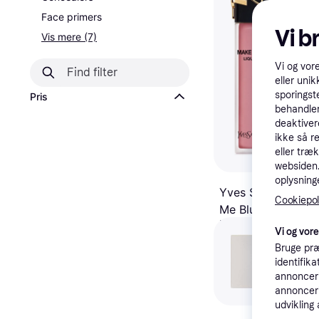
Face primers
Vi b
Vis mere (7)
Vi og vor
eller unik
sporingst
Pris
behandler
deaktiver
ikke så r
eller træ
websiden. 
oplysninge
Yves Saint Lauren
Cookiepoli
Me Blush Liquid B
Blush
Nude Lavallière
Vi og vor
279 kr.
18.600,00 kr./L
Bruge præ
9+ butikker
identifik
annonceri
annonceri
udvikling 