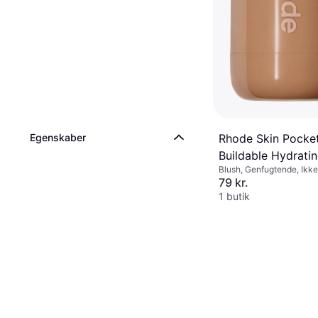
Egenskaber
Rhode Skin Pocket
Buildable Hydrati
Blush, Genfugtende, Ikk
Cream Blush Juic
komedogen, Dermatologis
79 kr.
Uden parabener, Uden p
1 butik
Sulfatfri, Long-lasting, Oli
mineralsk olie