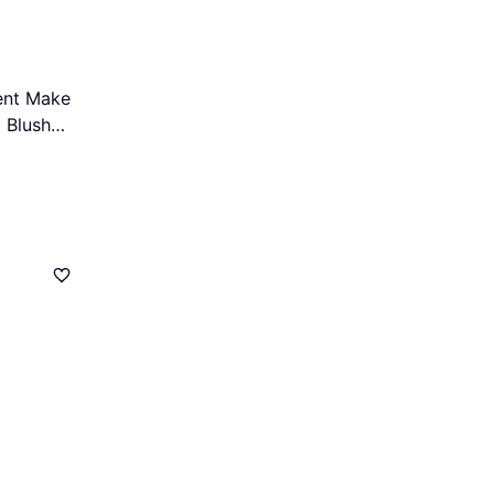
ent Make
 Blush
e