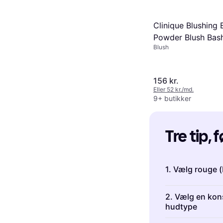
Clinique Blushing 
Powder Blush Bash
Blush
Blush
156 kr.
Eller 52 kr./md.
9+ butikker
Tre tip, 
1. Vælg rouge (
Tommelfingerre
2. Vælg en kons
du trives beds
hudtype
hudtone
, når 