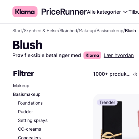
Alle kategorier
Tilb
Start
/
Skønhed & Helse
/
Skønhed
/
Makeup
/
Basismakeup
/
Blush
Blush
Prøv fleksible betalinger med
Lær hvordan
Filtrer
1000+ produkter
Makeup
Basismakeup
Trender
Foundations
Pudder
Setting sprays
CC-creams
Concealers