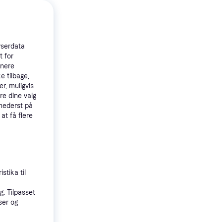
ni Blush
wserdata
Uden
t for
atfri, Fri for
tnere
fri
e tilbage,
r, muligvis
re dine valg
 nederst på
 at få flere
stika til
. Tilpasset
ser og