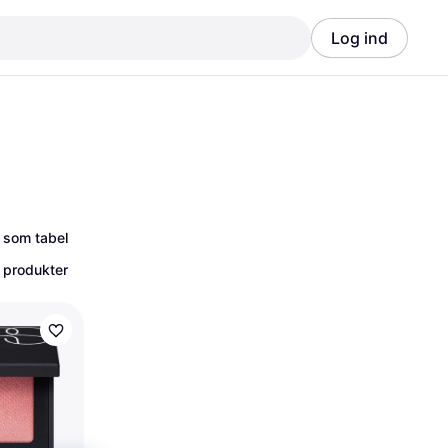
Log ind
Annonce
Annonce
 som tabel
 produkter