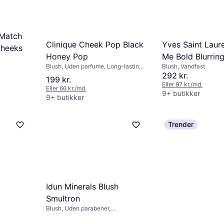
 Match
Clinique Cheek Pop Black
Yves Saint Laur
Cheeks
Honey Pop
Me Bold Blurring
Blush, Uden parfume, Long-lasting,
Blush, Vandfast
#87 Pink Voltag
Dermatologisk testet, Uden
292 kr.
199 kr.
parabener
Eller 97 kr./md.
Eller 66 kr./md.
9+ butikker
9+ butikker
Trender
Idun Minerals Blush
Smultron
Blush, Uden parabener,
Dermatologisk testet, Uden