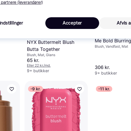
h Hallon
 partnere (leverandører)
Uden
gtende,
Indstillinger
Accepter
Afvis a
Yves Saint Laur
Me Bold Blurring
NYX Buttermelt Blush
Blush, Vandfast, Mat
#37 Peachy Nu
Butta Together
Blush, Mat, Glans
65 kr.
Eller 22 kr./md.
306 kr.
9+ butikker
9+ butikker
-9 kr.
-11 kr.