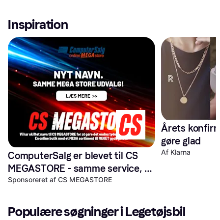
Inspiration
Årets konfirm
gøre glad
Af Klarna
ComputerSalg er blevet til CS 
MEGASTORE - samme service, 
endnu tydeligere sortiment
Sponsoreret af CS MEGASTORE
Populære søgninger i Legetøjsbil