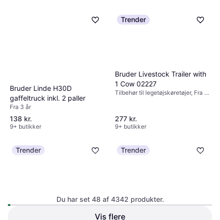
Trender
Bruder Livestock Trailer with
1 Cow 02227
Bruder Linde H30D
Tilbehør til legetøjskøretøjer, Fra 3
gaffeltruck inkl. 2 paller
år
Fra 3 år
138 kr.
277 kr.
9+ butikker
9+ butikker
Trender
Trender
Du har set 48 af 4342 produkter.
Bruder Roadmax Tractor with
Front Loader and Tipping
Vis flere
Hot Wheels Monster Trucks
Fra 2 år