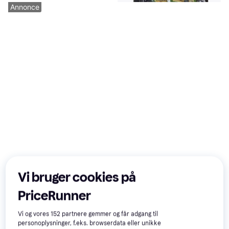
Annonce
Mattel Pixar Cars 1:55
Diecast Singles Assorted
Serie: Pixars Biler
Clipstrip
89 kr.
99 kr.
Eller 3 betalinger af 30 kr.
3 butikker
Vi bruger cookies på
Trender
PriceRunner
Vi og vores
152
partnere gemmer og får adgang til
personoplysninger, f.eks. browserdata eller unikke