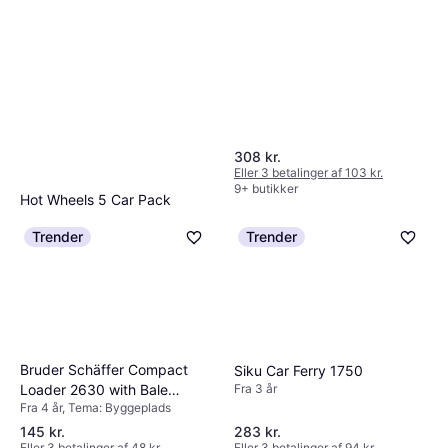
308 kr.
Eller 3 betalinger af 103 kr.
9+ butikker
Hot Wheels 5 Car Pack
Fra 4 år, 5 Antal dele
Trender
Trender
70 kr.
Eller 3 betalinger af 23 kr.
9+ butikker
Bruder Schäffer Compact
Siku Car Ferry 1750
Loader 2630 with Bale
Fra 3 år
Fra 4 år, Tema: Byggeplads
Gripper + Bal 02192
145 kr.
283 kr.
Eller 3 betalinger af 48 kr.
Eller 3 betalinger af 94 kr.