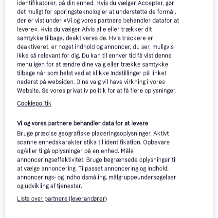
identifikatorer, på din enhed. Hvis du vælger Accepter, gør
det muligt for sporingsteknologier at understøtte de formål,
der er vist under »Vi og vores partnere behandler datafor at
levere«. Hvis du vælger Afvis alle eller trækker dit
Bruder Cat Schaufelbagger
Bruder John Deere Combine
samtykke tilbage, deaktiveres de. Hvis trackere er
02483
deaktiveret, er noget indhold og annoncer, du ser, muligvis
Mejetærsker T670i 02132
Fra 4 år
ikke så relevant for dig. Du kan til enhver tid få vist denne
Tilbehør til legetøjskøretøjer, Fra 4
445 kr.
menu igen for at ændre dine valg eller trække samtykke
år
548 kr.
Eller 3 betalinger af 148 kr.
tilbage når som helst ved at klikke Indstillinger på linket
9+ butikker
9+ butikker
nederst på websiden. Dine valg vil have virkning i vores
Website. Se vores privatliv politik for at få flere oplysninger.
Trender
Cookiepolitik
Vi og vores partnere behandler data for at levere
Bruge præcise geografiske placeringsoplysninger. Aktivt
scanne enhedskarakteristika til identifikation. Opbevare
og/eller tilgå oplysninger på en enhed. Måle
BRIO Batteridrevet damptog
annonceringseffektivitet. Bruge begrænsede oplysninger til
33884
at vælge annoncering. Tilpasset annoncering og indhold,
Fra 3 år
annoncerings- og indholdsmåling, målgruppeundersøgelser
og udvikling af tjenester.
Hot Wheels Track Creator
Liste over partnere (leverandører)
JDW43
Fra 3 år