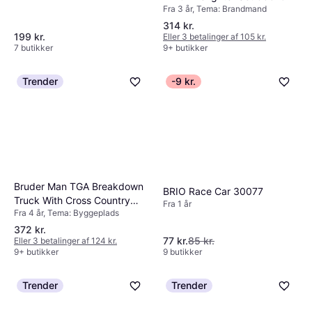
Fra 3 år, Tema: Brandmand
314 kr.
199 kr.
Eller 3 betalinger af 105 kr.
7 butikker
9+ butikker
Trender
-9 kr.
Bruder Man TGA Breakdown
BRIO Race Car 30077
Truck With Cross Country
Fra 1 år
Fra 4 år, Tema: Byggeplads
Vehicle 2750
372 kr.
77 kr.
85 kr.
Eller 3 betalinger af 124 kr.
9+ butikker
9 butikker
Trender
Trender