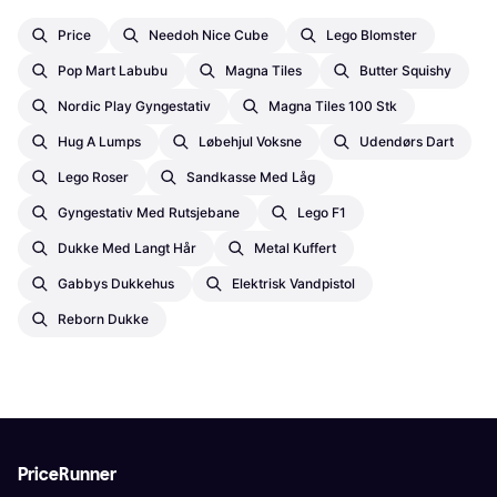
Price
Needoh Nice Cube
Lego Blomster
Pop Mart Labubu
Magna Tiles
Butter Squishy
Nordic Play Gyngestativ
Magna Tiles 100 Stk
Hug A Lumps
Løbehjul Voksne
Udendørs Dart
Lego Roser
Sandkasse Med Låg
Gyngestativ Med Rutsjebane
Lego F1
Dukke Med Langt Hår
Metal Kuffert
Gabbys Dukkehus
Elektrisk Vandpistol
Reborn Dukke
PriceRunner