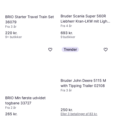
Bruder Scania Super 560R
BRIO Starter Travel Train Set
Liebherr Kran-LKW mit Light
36079
Fra 4 år
& Sound Modul 03571
Fra 3 år
220 kr.
693 kr.
9+ butikker
9 butikker
Trender
Bruder John Deere 5115 M
with Tipping Trailer 02108
Fra 3 år
BRIO Min første udvidet
togbane 33727
Fra 2 år
250 kr.
265 kr.
Eller 3 betalinger af 83 kr.