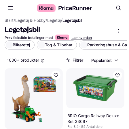
Start
/
Legetøj & Hobby
/
Legetøj
/
Legetøjsbil
Legetøjsbil
Prøv fleksible betalinger med
Lær hvordan
Bilkøretøj
Tog & Tilbehør
Parkeringshuse & Gar
1000+ produkter
Filtrér
Popularitet
BRIO Cargo Railway Deluxe
Set 33097
Fra 3 år, 54 Antal dele