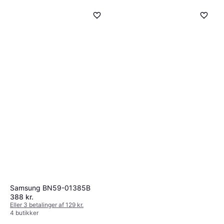
Apple TV 4K Fjernbetjening
189 kr.
1 butik
Samsung BN59-01385B
388 kr.
Eller 3 betalinger af 129 kr.
4 butikker