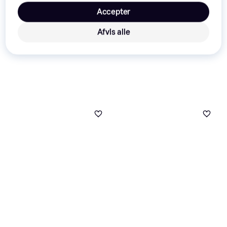
Accepter
Afvis alle
Nvidia Shield TV Remote
5
Antal knapper 11
239 kr.
Eller 3 betalinger af 80 kr.
5 butikker
One for all URC 4911
Erstatningsfjernbetjening
113 kr.
Eller 3 betalinger af 38 kr.
9+ butikker
Samsung BN59-01315B
85 kr.
Eller 3 betalinger af 28 kr.
6 butikker