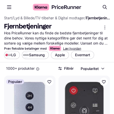
Start
/
Lyd & Billede
/
TV-tilbehør & Digital modtager
/
Fjernbetjeninger
Fjernbetjeninger
Hos PriceRunner kan du finde de bedste fjernbetjeninger til 
dine behov. Vores nyttige kategorifiltre gør det nemt for dig at 
sortere og vælge mellem forskellige modeller. Uanset om du 
søger en universalfjernbetjening eller en specifik model til dit 
Prøv fleksible betalinger med
Lær hvordan
TV, kan du hurtigt finde det, du leder efter. Du kan 
LG
Samsung
Apple
Evermart
sammenligne priser på tværs af mange forhandlere og læse 
brugeranmeldelser for at sikre, at du træffer den rigtige 
1000+ produkter
Filtrér
Popularitet
beslutning. Med vores service får du et klart overblik over 
mulighederne og kan se de fjernbetjeninger, der passer bedst 
til dit udstyr og budget. Lad os guide dig gennem processen, 
Populær
så du sparer tid og penge. Brug vores filtre, produkt- og 
prissammenligning samt brugeranmeldelser for at finde de 
bedste fjernbetjeninger nemt og hurtigt.
Mere om fjernbetjeninger »