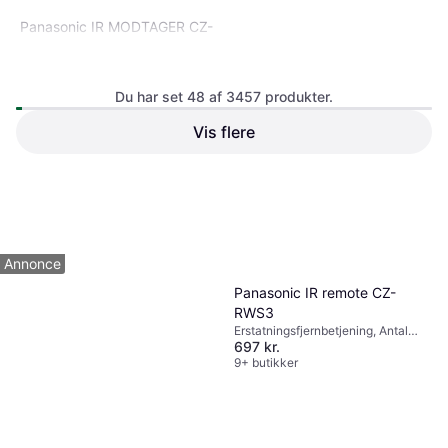
Panasonic IR MODTAGER CZ-
RWRY3
Du har set 48 af 3457 produkter.
One for all URC1915
4.8
Vis flere
Erstatningsfjernbetjening, Antal
103 kr.
knapper 49
Eller 3 betalinger af 34 kr.
9+ butikker
661 kr.
9+ butikker
1
2
3
...
38
...
73
Annonce
Panasonic IR remote CZ-
RWS3
Erstatningsfjernbetjening, Antal
697 kr.
knapper 7
9+ butikker