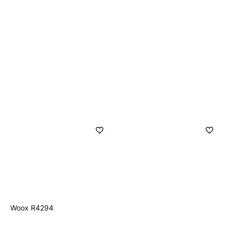
Panasonic REMOTE IR SKY
CZ-RL511D
Erstatningsfjernbetjening
726 kr.
9+ butikker
Woox R4294