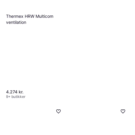
endda
solcelleopladning
eller
USB-opladning
,
baggrundsbelyste
, hvilket kan være nyttigt i
hvilket kan spare dig penge og tid på længere
mørke omgivelser.
sigt. Sørg for at vælge en løsning, der passer
Thermex HRW Multicom
til din livsstil og behov.
ventilation
4.274 kr.
9+ butikker