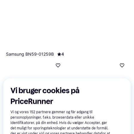
Samsung BN59-01259B
4
Antal knapper 12
142 kr.
Eller 3 betalinger af 47 kr.
4 butikker
One for all URC 7145
3.9
Antal knapper 49
122 kr.
Vi bruger cookies på
Eller 3 betalinger af 41 kr.
9+ butikker
PriceRunner
Vi og vores
152
partnere gemmer og får adgang til
personoplysninger, f.eks. browserdata eller unikke
identifikatorer, på din enhed. Hvis du vælger Accepter, gør
det muligt for sporingsteknologier at understøtte de formål,
der er vist under »Vi og vores partnere behandler datafor at