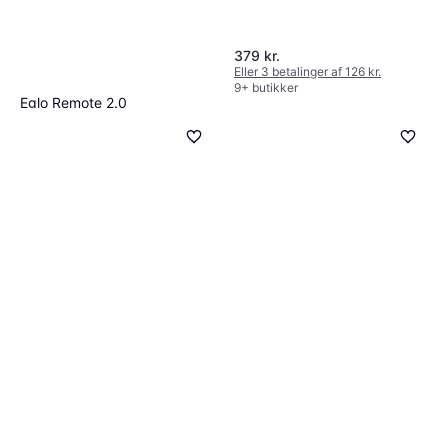
One for all URC 4912
4.6
Erstatningsfjernbetjening
94 kr.
379 kr.
Eller 3 betalinger af 31 kr.
Eller 3 betalinger af 126 kr.
9+ butikker
9+ butikker
Eglo Remote 2.0
99 kr.
Eller 3 betalinger af 33 kr.
9+ butikker