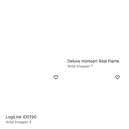
Nedis Replacement Remote
Control TVRC45PASHBK
66 kr.
Eller 3 betalinger af 22 kr.
9+ butikker
Deluxe Homeart Real Flame
Antal knapper 7
50 kr.
9+ butikker
LogiLink ID0190
Samsung TM1240A
4
Antal knapper 3
149 kr.