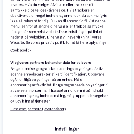
levere«. Hvis du vælger Afvis alle eller trækker dit
samtykke tilbage, deaktiveres de. Hvis trackere er
deaktiveret, er noget indhold og annoncer, du ser, muligvis
ikke så relevant for dig. Du kan til enhver tid få vist denne
menu igen for at ændre dine valg eller trække samtykke
tilbage når som helst ved at klikke Indstillinger på linket
nederst på websiden. Dine valg vil have virkning i vores
Website. Se vores privatliv politik for at få flere oplysninger.
Cookiepolitik
Vi og vores partnere behandler data for at levere
Trender
Bruge præcise geografiske placeringsoplysninger. Aktivt
scanne enhedskarakteristika til identifikation. Opbevare
One for all URC 7985 Smart
og/eller tilgå oplysninger på en enhed. Måle
Control Pro Touch Remote
annonceringseffektivitet. Bruge begrænsede oplysninger til
573 kr.
at vælge annoncering. Tilpasset annoncering og indhold,
Eller 3 betalinger af 191 kr.
annoncerings- og indholdsmåling, målgruppeundersøgelser
5 butikker
og udvikling af tjenester.
Liste over partnere (leverandører)
Indstillinger