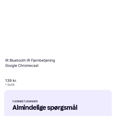
Logitech R500
4.2
Antal knapper 3
218 kr.
Eller 3 betalinger af 73 kr.
9+ butikker
Logitech Spotlight
4.4
IR Bluetooth IR Fjernbetjening
Antal knapper 3
Google Chromecast
549 kr.
9+ butikker
139 kr.
1 butik
FJERNBETJENINGER
Almindelige spørgsmål