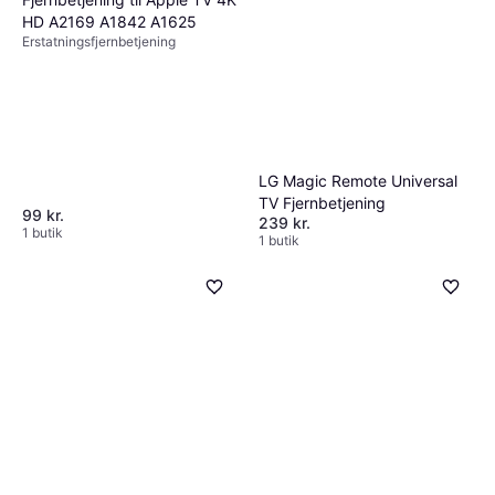
HD A2169 A1842 A1625
Erstatningsfjernbetjening
One for all URC 4910
4.6
Erstatningsfjernbetjening
119 kr.
Eller 3 betalinger af 40 kr.
9+ butikker
LG Magic Remote Universal
TV Fjernbetjening
99 kr.
239 kr.
1 butik
1 butik