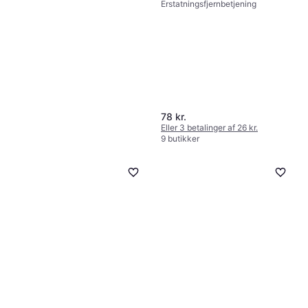
Erstatningsfjernbetjening
78 kr.
Eller 3 betalinger af 26 kr.
9 butikker
Baseus Orange Dot Wireless
Presenter
Antal knapper 4
95 kr.
Eller 3 betalinger af 32 kr.
8 butikker