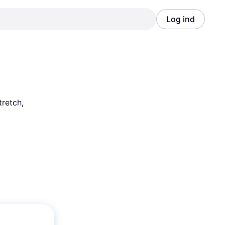
Log ind
Annonce
Annonce
retch, 