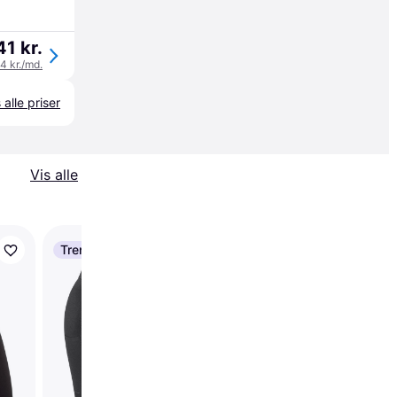
41 kr.
14 kr./md.
 alle priser
Vis alle
Trender
Nike Seamless Front 
Rise Leggings Tights 
Sort