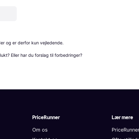
r og er derfor kun vejledende. 

? Eller har du forslag til forbedringer? 
PriceRunner
Lær mere
Om os
PriceRunne