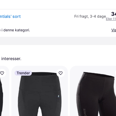
3
ials' sort
Fri fragt
,
3-4 dage
Eller 1
 i denne kategori.
Vis
 interesser.
Trender