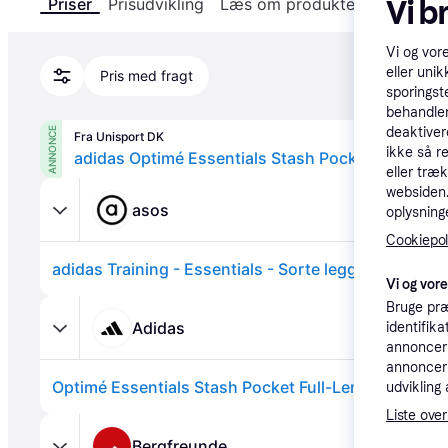
Vi b
Priser
Prisudvikling
Læs om produktet
Specifika
Vi og vor
eller unik
Pris med fragt
sporingst
behandler
deaktiver
ANNONCE
Fra Unisport DK
ikke så r
adidas Optimé Essentials Stash Pocket Full-Leng
eller træ
websiden. 
asos
oplysninge
Cookiepoli
Vi og vor
Bruge præ
Adidas
identifik
annonceri
annonceri
Optimé Essentials Stash Pocket Full-Length Tights
udvikling 
Liste over
Bergfreunde