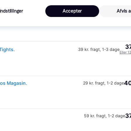
Indstillinger
Accepter
Afvis a
33
adidas Women's Optime Essentials Stash Pocket Full Length Leggings Damer størrelse XL farve sort
45 kr. fragt
,
4-6 dage
37
Tights.
39 kr. fragt
,
1-3 dage
Eller 1
40
hos Magasin.
29 kr. fragt
,
1-2 dage
37
59 kr. fragt
,
1-2 dage