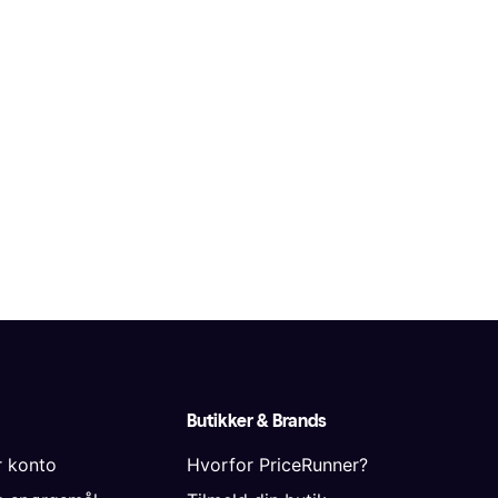
Butikker & Brands
r konto
Hvorfor PriceRunner?