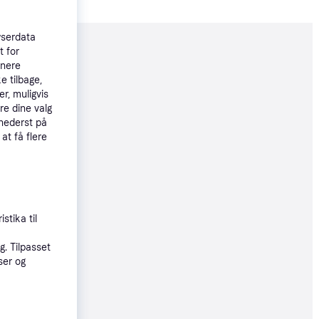
wserdata
t for
moveret
tnere
e tilbage,
r, muligvis
79 kr.
re dine valg
126 kr./md.
 nederst på
 at få flere
6 kr.
02 kr./md.
stika til
. Tilpasset
ser og
9 kr.
26 kr./md.