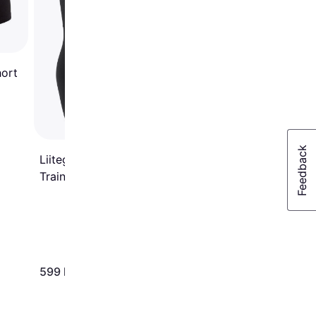
hort
Liiteguard Glu-Tech
Training Women - Black
599 kr.
379 kr.