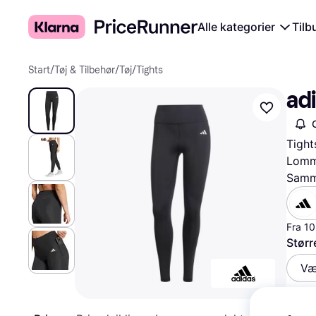
Alle kategorier
Tilb
Start
/
Tøj & Tilbehør
/
Tøj
/
Tights
adi
Tight
Lomme
Samme
Fra 10
Størr
Væ