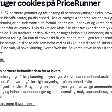
ruger cookies på PriceRunner
tioner
es
152
partnere gemmer og får adgang til personoplysninger, f.eks. bro
ke identifikatorer, på din enhed. Hvis du vælger Accepter, gør det mulig
Pro
eknologier at understøtte de formål, der er vist under »Vi og vores par
 datafor at levere«. Hvis du vælger Afvis alle eller trækker dit samtykk
es de. Hvis trackere er deaktiveret, er noget indhold og annoncer, du se
3
39 kr. fragt
,
1-3 dage
elevant for dig. Du kan til enhver tid få vist denne menu igen for at ænd
th Tights.
Eller 
kke samtykke tilbage når som helst ved at klikke Indstillinger på linket
Dine valg vil have virkning i vores Website. Se vores privatliv politik for
r.
tik
30
adidas Training - Essentials - Sorte leggings med telefonlomme - XL
·
Laveste pris
40 kr. fragt
,
5-10 dage
Eller 1
es partnere behandler data for at levere
cise geografiske placeringsoplysninger. Aktivt scanne enhedskarakteri
ation. Opbevare og/eller tilgå oplysninger på en enhed. Måle
ngseffektivitet. Bruge begrænsede oplysninger til at vælge annoncering
ng og indhold, annoncerings- og indholdsmåling, målgruppeundersøgel
37
Fri fragt
af tjenester.
Eller 1
 partnere (leverandører)