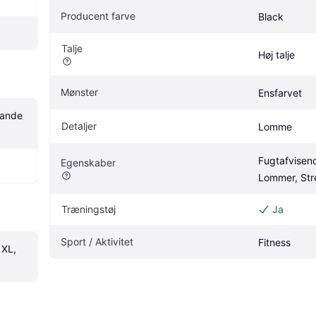
Producent farve
Black
Talje
Høj talje
Mønster
Ensfarvet
pande
Detaljer
Lomme
Fugtafvisend
Egenskaber
Lommer, Str
Træningstøj
Ja
Sport / Aktivitet
Fitness
XL, 