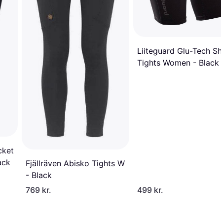
Liiteguard Glu-Tech S
Tights Women - Black
cket
ack
Fjällräven Abisko Tights W
- Black
769 kr.
499 kr.