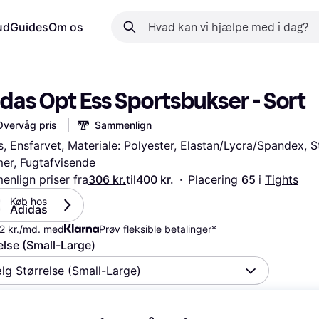
ud
Guides
Om os
das Opt Ess Sportsbukser - Sort
Overvåg pris
Sammenlign
s, Ensfarvet, Materiale: Polyester, Elastan/Lycra/Spandex, St
r, Fugtafvisende
nlign priser fra
306 kr.
til
400 kr.
·
Placering 
65 
i 
Tights
Køb hos 
Adidas
2 kr./md. med
Prøv fleksible betalinger*
else (Small-Large)
lg Størrelse (Small-Large)