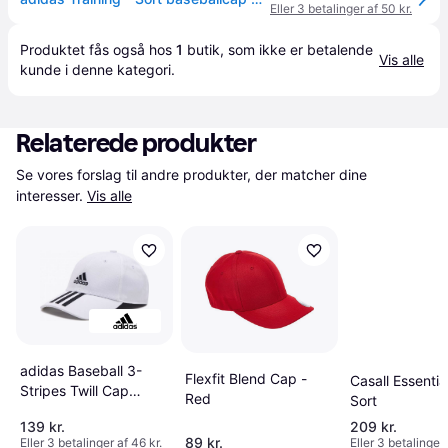
Eller 3 betalinger af 50 kr.
Produktet fås også hos 
1
butik
, som ikke er betalende 
Vis alle
kunde i denne kategori.
Relaterede produkter
Se vores forslag til andre produkter, der matcher dine 
interesser.
Vis alle
adidas Baseball 3-
Flexfit Blend Cap -
Casall Essentia
Stripes Twill Cap
Red
Sort
Unisex -
139 kr.
209 kr.
White/Black/Black
89 kr.
Eller 3 betalinger af 46 kr.
Eller 3 betalinger 