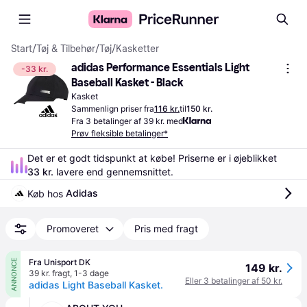
Start
/
Tøj & Tilbehør
/
Tøj
/
Kasketter
adidas Performance Essentials Light 
-33 kr.
Baseball Kasket - Black
Kasket
Sammenlign priser fra
116 kr.
til
150 kr.
Fra 3 betalinger af 39 kr. med
Prøv fleksible betalinger*
Det er et godt tidspunkt at købe! Priserne er i øjeblikket 
33 kr.
 lavere end gennemsnittet.
Adidas
Køb hos 
Promoveret
Pris med fragt
Fra Unisport DK
ANNONCE
149 kr.
39 kr. fragt
,
1-3 dage
Eller 3 betalinger af 50 kr.
adidas Light Baseball Kasket.