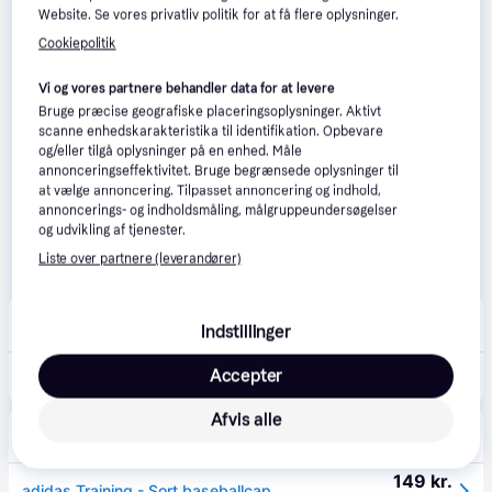
Website. Se vores privatliv politik for at få flere oplysninger.
Cookiepolitik
Vi og vores partnere behandler data for at levere
Bruge præcise geografiske placeringsoplysninger. Aktivt
scanne enhedskarakteristika til identifikation. Opbevare
og/eller tilgå oplysninger på en enhed. Måle
annonceringseffektivitet. Bruge begrænsede oplysninger til
at vælge annoncering. Tilpasset annoncering og indhold,
annoncerings- og indholdsmåling, målgruppeundersøgelser
og udvikling af tjenester.
Liste over partnere (leverandører)
Boozt
Indstillinger
59 kr. fragt
,
1-2 dage
Accepter
149 kr.
ADIDAS PERFORMANCE Bb Cap Lt Met | Black | 56-58
Afvis alle
asos
40 kr. fragt
,
5-10 dage
149 kr.
adidas Training - Sort baseballcap med mærke i metal - One Size