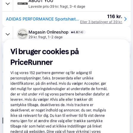
ABOUT YOU
·
Laveste pris
39 kr. fragt
,
3-4 dage
116 kr.
ADIDAS PERFORMANCE Sportshætte 'Essentials' sort
Eller 3 betalinger af 39 kr.
Magasin Onlineshop
4.6
(14)
29 kr. fragt
,
1-2 dage
150 kr.
adidas Lightweight Baseball Kasket OS MEN - Kasketter Polyester hos Magasin.
Vi bruger cookies på
PriceRunner
Unisport DK
4.1
(18)
39 kr. fragt
,
1-3 dage
Vi og vores
152
partnere gemmer og får adgang til
149 kr.
personoplysninger, f.eks. browserdata eller unikke
adidas Light Baseball Kasket.
Eller 3 betalinger af 50 kr.
identifikatorer, på din enhed. Hvis du vælger Accepter, gør
det muligt for sporingsteknologier at understøtte de formål,
Adidas
der er vist under »Vi og vores partnere behandler datafor at
40 kr. fragt
levere«. Hvis du vælger Afvis alle eller trækker dit
samtykke tilbage, deaktiveres de. Hvis trackere er
149 kr.
Light Baseball kasket
deaktiveret, er noget indhold og annoncer, du ser, muligvis
Eller 3 betalinger af 50 kr.
ikke så relevant for dig. Du kan til enhver tid få vist denne
Annonce
menu igen for at ændre dine valg eller trække samtykke
tilbage når som helst ved at klikke Indstillinger på linket
nederst på websiden. Dine valg vil have virkning i vores