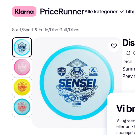
Alle kategorier
Tilb
Start
/
Sport & Fritid
/
Disc Golf
/
Discs
Di
Disc
Samme
Prøv 
Vi b
Vi og vor
eller unik
sporingst