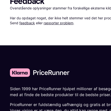
Feedback
Ovenstående oplysninger stammer fra forskellige eksterne kilde
Har du opdaget noget, der ikke helt stemmer ved det her produkt
Send 
feedback
 eller 
rapporter problem
.
Siden 1999 har PriceRunner hjulpet millioner af besø
med at finde de bedste produkter til de bedste priser.
PriceRunner er fuldstændig uafhængig og gratis at br
Vores vision er at være den, du altid kan regne med, 