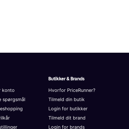
Butikker & Brands
r konto
Hvorfor PriceRunner?
de spørgsmål
Tilmeld din butik
neshopping
Login for butikker
vilkår
Tilmeld dit brand
tillinger
Login for brands