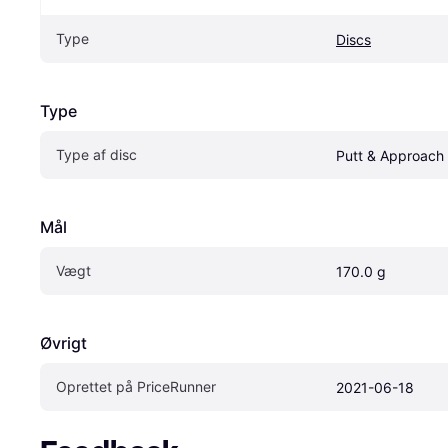
Type
Discs
Type
Type af disc
Putt & Approach 
Mål
Vægt
170.0 g
Øvrigt
Oprettet på PriceRunner
2021-06-18