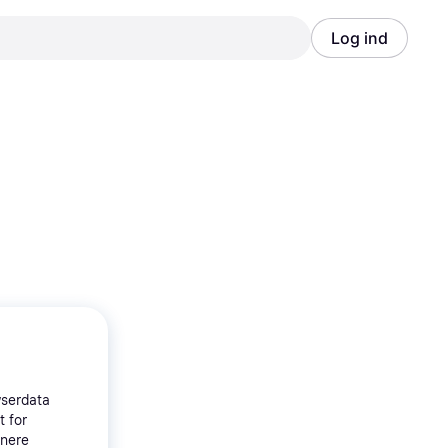
Log ind
Annonce
Annonce
wserdata
t for
tnere