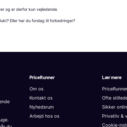
r og er derfor kun vejledende. 

? Eller har du forslag til forbedringer? 
PriceRunner
Lær mere
Om os
PriceRunne
Kontakt os
Ofte stille
gende
Nyhedsrum
Sikker onli
Arbejd hos os
Privatliv & 
uge.
Cookie-inds
når du