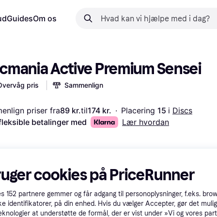
ud
Guides
Om os
scmania Active Premium Sensei
Overvåg pris
Sammenlign
nlign priser fra
89 kr.
til
174 kr.
·
Placering 
15 
i 
Discs
fleksible betalinger med
Lær hvordan
ruger cookies på PriceRunner
es
152
partnere gemmer og får adgang til personoplysninger, f.eks. bro
ke identifikatorer, på din enhed. Hvis du vælger Accepter, gør det mulig
eknologier at understøtte de formål, der er vist under »Vi og vores par