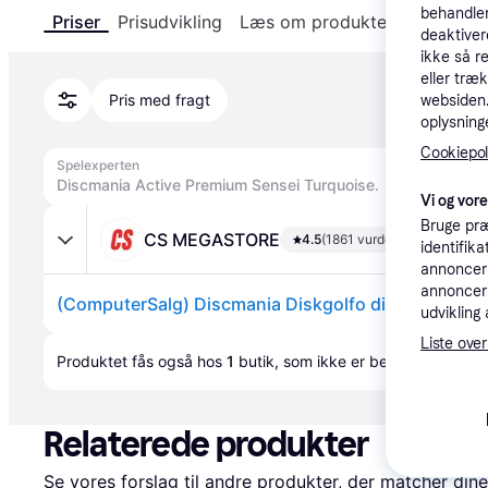
behandler
Priser
Prisudvikling
Læs om produktet
Specifika
deaktiver
ikke så r
eller træ
Pris med fragt
websiden. 
oplysninge
Cookiepoli
Spelexperten
Discmania Active Premium Sensei Turquoise.
Vi og vor
Bruge præ
CS MEGASTORE
4.5
(1861 vurderinger)
identifik
annonceri
annonceri
udvikling 
Liste over
Annonce
Produktet fås også hos 
1
butik
, som ikke er betalende kunde
Relaterede produkter
Se vores forslag til andre produkter, der matcher dine