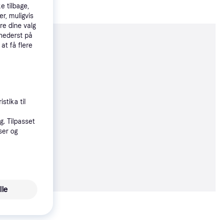
e tilbage,
r, muligvis
re dine valg
 nederst på
moveret
 at få flere
89 kr.
stika til
øbsgaranti
. Tilpasset
35 kr.
ser og
45 kr./md.
 alle priser
lle
Vis alle