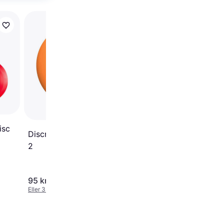
Discmania Evolution 
Exo Link
isc
Discmania D Line P2 Flex
2
95 kr.
95 kr.
Eller 3 betalinger af 32 kr.
Eller 3 betalinger af 32 kr.