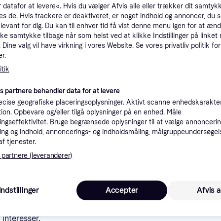
 datafor at levere«. Hvis du vælger Afvis alle eller trækker dit samtykk
tioner
es de. Hvis trackere er deaktiveret, er noget indhold og annoncer, du se
elevant for dig. Du kan til enhver tid få vist denne menu igen for at ænd
kke samtykke tilbage når som helst ved at klikke Indstillinger på linket
Pro
Dine valg vil have virkning i vores Website. Se vores privatliv politik for
r.
tik
39 kr. fragt
es partnere behandler data for at levere
cise geografiske placeringsoplysninger. Aktivt scanne enhedskarakteri
K
ation. Opbevare og/eller tilgå oplysninger på en enhed. Måle
ngseffektivitet. Bruge begrænsede oplysninger til at vælge annoncering
1
ng og indhold, annoncerings- og indholdsmåling, målgruppeundersøgel
(ComputerSalg) Discmania Diskgolfo diskas Putter SENSEI Active Premium Geltona
Bestillingsvare
af tjenester.
Eller 
 partnere (leverandører)
 i denne kategori.
Vis
Indstillinger
Accepter
Afvis a
 interesser.