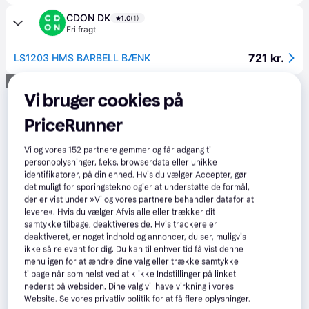
CDON DK
1.0
(1)
Fri fragt
721 kr.
LS1203 HMS BARBELL BÆNK
Annonce
Vi bruger cookies på
PriceRunner
Vi og vores
152
partnere gemmer og får adgang til
personoplysninger, f.eks. browserdata eller unikke
identifikatorer, på din enhed. Hvis du vælger Accepter, gør
det muligt for sporingsteknologier at understøtte de formål,
der er vist under »Vi og vores partnere behandler datafor at
levere«. Hvis du vælger Afvis alle eller trækker dit
samtykke tilbage, deaktiveres de. Hvis trackere er
deaktiveret, er noget indhold og annoncer, du ser, muligvis
ikke så relevant for dig. Du kan til enhver tid få vist denne
menu igen for at ændre dine valg eller trække samtykke
tilbage når som helst ved at klikke Indstillinger på linket
nederst på websiden. Dine valg vil have virkning i vores
Website. Se vores privatliv politik for at få flere oplysninger.