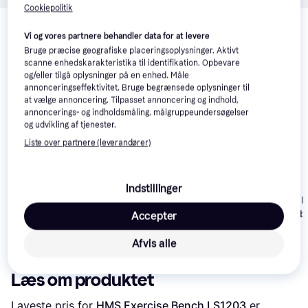
Cookiepolitik
Relaterede produkter
Vi og vores partnere behandler data for at levere
Se vores forslag til andre produkter, der matcher dine 
Bruge præcise geografiske placeringsoplysninger. Aktivt
interesser.
Vis alle
scanne enhedskarakteristika til identifikation. Opbevare
og/eller tilgå oplysninger på en enhed. Måle
annonceringseffektivitet. Bruge begrænsede oplysninger til
Trender
at vælge annoncering. Tilpasset annoncering og indhold,
annoncerings- og indholdsmåling, målgruppeundersøgelser
og udvikling af tjenester.
Liste over partnere (leverandører)
Nohrd TriaTrainer
Indstillinger
Folding Training Bench
VEVOR Preache
Bench Justerb
Accepter
Gymstick Utility Bench
Biceps
1.334 kr.
3.969 kr.
1.410 kr.
Afvis alle
Læs om produktet
Laveste pris for 
HMS Exercise Bench LS1203
 er 