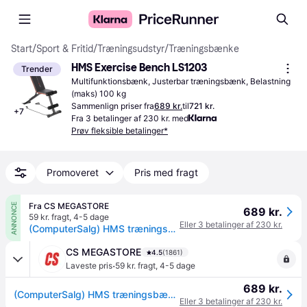
Start
/
Sport & Fritid
/
Træningsudstyr
/
Træningsbænke
HMS Exercise Bench LS1203
Trender
Multifunktionsbænk, Justerbar træningsbænk, Belastning 
(maks) 100 kg
Sammenlign priser fra
689 kr.
til
721 kr.
+
7
Fra 3 betalinger af 230 kr. med
Prøv fleksible betalinger*
Promoveret
Pris med fragt
Fra CS MEGASTORE
ANNONCE
689 kr.
59 kr. fragt
,
4-5 dage
Eller 3 betalinger af 230 kr.
(ComputerSalg) HMS træningsbænk LS1203
CS MEGASTORE
4.5
(1861)
·
Laveste pris
59 kr. fragt
,
4-5 dage
689 kr.
(ComputerSalg) HMS træningsbænk LS1203
Eller 3 betalinger af 230 kr.