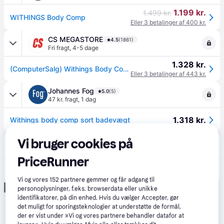
1.199 kr.
1.499 kr.
WITHINGS Body Comp
Eller 3 betalinger af 400 kr.
CS MEGASTORE
4.5
(1861)
Fri fragt
,
4-5 dage
1.328 kr.
(ComputerSalg) Withings Body Comp - Badevægte - sort
Eller 3 betalinger af 443 kr.
Johannes Fog
5.0
(5)
47 kr. fragt
,
1 dag
1.318 kr.
Withings body comp sort badevægt
Vi bruger cookies på
CDON DK
1.0
(1)
Fri fragt
PriceRunner
1.399 kr.
Withings Body Comp Black - kropssammensætningsvægt med wifi-forbindelse
Vi og vores
152
partnere gemmer og får adgang til
Annonce
personoplysninger, f.eks. browserdata eller unikke
identifikatorer, på din enhed. Hvis du vælger Accepter, gør
det muligt for sporingsteknologier at understøtte de formål,
der er vist under »Vi og vores partnere behandler datafor at