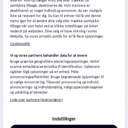
levere«. Hvis du vælger Afvis alle eller trækker dit
samtykke tilbage, deaktiveres de. Hvis trackere er
deaktiveret, er noget indhold og annoncer, du ser, muligvis
ikke så relevant for dig. Du kan til enhver tid få vist denne
menu igen for at ændre dine valg eller trække samtykke
tilbage når som helst ved at klikke Indstillinger på linket
nederst på websiden. Dine valg vil have virkning i vores
Website. Se vores privatliv politik for at få flere oplysninger.
Cookiepolitik
Vi og vores partnere behandler data for at levere
Bruge præcise geografiske placeringsoplysninger. Aktivt
scanne enhedskarakteristika til identifikation. Opbevare
og/eller tilgå oplysninger på en enhed. Måle
Løbeshop
4.8
(12)
annonceringseffektivitet. Bruge begrænsede oplysninger til
Fri fragt
,
1-2 dage
at vælge annoncering. Tilpasset annoncering og indhold,
1.400 kr.
annoncerings- og indholdsmåling, målgruppeundersøgelser
Withings Body Comp (LCD Color Display)
og udvikling af tjenester.
Eller 3 betalinger af 467 kr.
Liste over partnere (leverandører)
Pulsure.dk
5.0
(1)
Fri fragt
,
1-2 dage
Indstillinger
1.457 kr.
Withings Body Comp