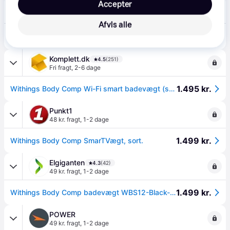
Accepter
Proshop.dk
4.8
(1280)
Fri fragt
,
1 dag
Afvis alle
1.495 kr.
Withings Analysevægt Body Comp - Black
Eller 3 betalinger af 498 kr.
Komplett.dk
4.5
(251)
Fri fragt
,
2-6 dage
1.495 kr.
Withings Body Comp Wi-Fi smart badevægt (sort)
Punkt1
48 kr. fragt
,
1-2 dage
1.499 kr.
Withings Body Comp SmarTVægt, sort.
Elgiganten
4.3
(42)
49 kr. fragt
,
1-2 dage
1.499 kr.
Withings Body Comp badevægt WBS12-Black-All-Inter
POWER
49 kr. fragt
,
1-2 dage