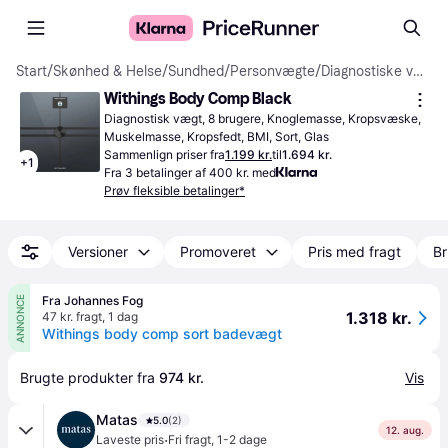
Start
/
Skønhed & Helse
/
Sundhed
/
Personvægte
/
Diagnostiske vægte
Withings Body Comp Black
Diagnostisk vægt, 8 brugere, Knoglemasse, Kropsvæske, 
Muskelmasse, Kropsfedt, BMI, Sort, Glas
Sammenlign priser fra
1.199 kr.
til
1.694 kr.
+
1
Fra 3 betalinger af 400 kr. med
Prøv fleksible betalinger*
Versioner
Promoveret
Pris med fragt
Br
Fra Johannes Fog
ANNONCE
1.318 kr.
47 kr. fragt
,
1 dag
Withings body comp sort badevægt
Brugte produkter fra 
974 kr.
Vis
Matas
5.0
(2)
12. aug.
·
Laveste pris
Fri fragt
,
1-2 dage