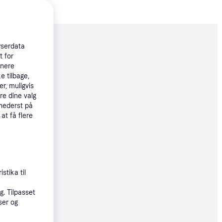
moveret
wserdata
t for
tnere
e tilbage,
97 kr.
r, muligvis
re dine valg
 nederst på
ugt produkt
 at få flere
øbsgaranti
12 kr.
71 kr./md.
stika til
. Tilpasset
øbsgaranti
ser og
20 kr.