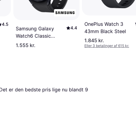
OnePlus Watch 3
4.5
4.4
Samsung Galaxy
43mm Black Steel
Watch6 Classic
1.845 kr.
47mm 4G
1.555 kr.
Eller 3 betalinger af 615 kr.
Det er den bedste pris lige nu blandt 
9