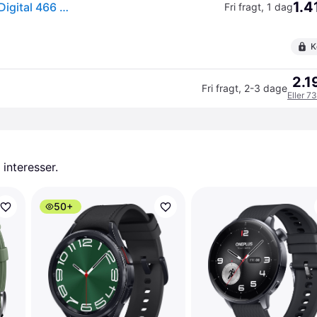
1.4
OnePlus Watch 2R 3.63 cm (1.43") AMOLED 46 mm Digital 466 x 466 pixels Touchscreen Green Wi-Fi GPS (satellite)
Fri fragt
,
1 dag
K
2.1
Fri fragt
,
2-3 dage
Eller 7
 interesser.
50+