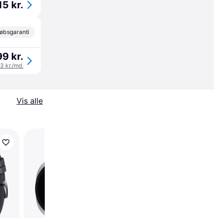
15 kr.
øbsgaranti
99 kr.
33 kr./md.
Vis alle
Samsung Galaxy
Watch8 44mm LTE
Silver