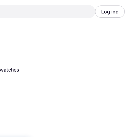
Log ind
Annonce
Annonce
watches