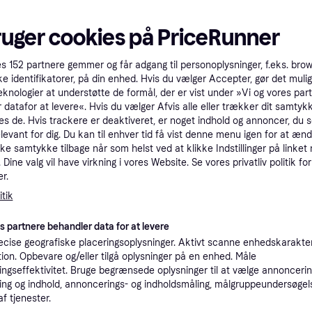
tioner
ruger cookies på PriceRunner
Pro
es
152
partnere gemmer og får adgang til personoplysninger, f.eks. bro
ke identifikatorer, på din enhed. Hvis du vælger Accepter, gør det mulig
eknologier at understøtte de formål, der er vist under »Vi og vores par
 datafor at levere«. Hvis du vælger Afvis alle eller trækker dit samtykk
1.1
49 kr. fragt
,
1-2 dage
es de. Hvis trackere er deaktiveret, er noget indhold og annoncer, du se
elevant for dig. Du kan til enhver tid få vist denne menu igen for at ænd
kke samtykke tilbage når som helst ved at klikke Indstillinger på linket
Vis 1 br
Dine valg vil have virkning i vores Website. Se vores privatliv politik for
r.
K
tik
1.1
es partnere behandler data for at levere
OnePlus Watch 2R 46 mm Grøn Sølv SmartWatch --> På lager, levering hos dig 10-08-2026
·
Laveste pris
Fri fragt
,
1-2 dage
Eller 3
cise geografiske placeringsoplysninger. Aktivt scanne enhedskarakteri
ation. Opbevare og/eller tilgå oplysninger på en enhed. Måle
ngseffektivitet. Bruge begrænsede oplysninger til at vælge annoncering
K
ng og indhold, annoncerings- og indholdsmåling, målgruppeundersøgel
af tjenester.
1.1