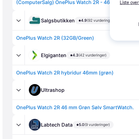
Liste over
Salgsbutikken
4.9
(92 vurderinger)
OnePlus Watch 2R (32GB/Green)
Elgiganten
4.3
(42 vurderinger)
OnePlus Watch 2R hybridur 46mm (grøn)
Annonce
Ultrashop
OnePlus Watch 2R 46 mm Grøn Sølv SmartWatch.
Labtech Data
5.0
(9 vurderinger)