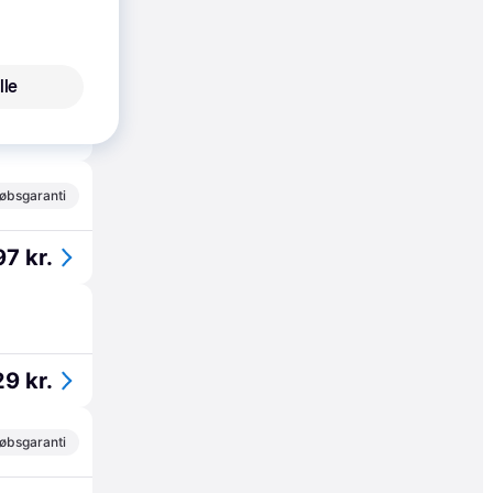
73 kr./md.
øbsgaranti
lle
21 kr.
øbsgaranti
97 kr.
29 kr.
øbsgaranti