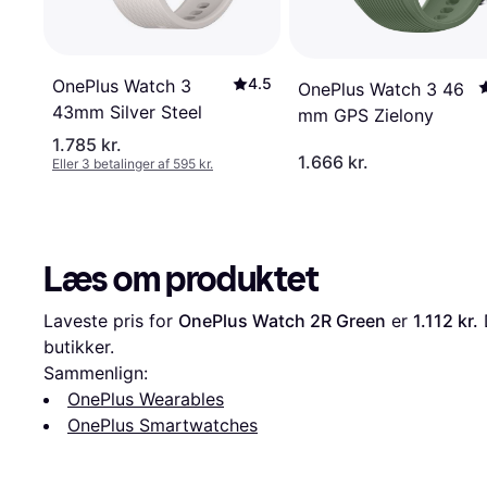
4.5
OnePlus Watch 3
OnePlus Watch 3 46
43mm Silver Steel
mm GPS Zielony
1.785 kr.
1.666 kr.
Eller 3 betalinger af 595 kr.
Læs om produktet
Laveste pris for 
OnePlus Watch 2R Green
 er 
1.112 kr.
 
butikker.
Sammenlign:
OnePlus Wearables
OnePlus Smartwatches