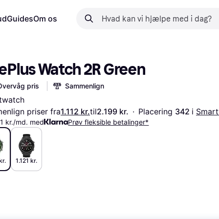
ud
Guides
Om os
ePlus Watch 2R Green
Overvåg pris
Sammenlign
twatch
nlign priser fra
1.112 kr.
til
2.199 kr.
·
Placering 
342 
i 
Smart
1 kr./md. med
Prøv fleksible betalinger*
kr.
1.121 kr.