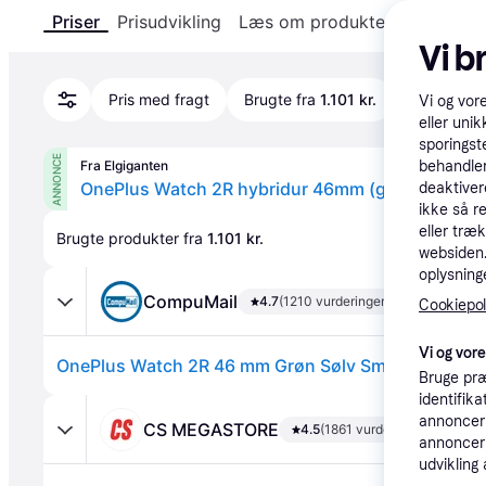
Priser
Prisudvikling
Læs om produktet
Specifika
Vi b
Pris med fragt
Brugte fra
1.101 kr.
Vi og vor
eller unik
sporingst
ANNONCE
Fra Elgiganten
behandler
OnePlus Watch 2R hybridur 46mm (grøn)
deaktiver
ikke så r
eller træ
Brugte produkter fra 
1.101 kr.
websiden. 
oplysninge
CompuMail
4.7
(1210 vurderinger)
Cookiepoli
Vi og vor
Bruge præ
identifik
annonceri
CS MEGASTORE
4.5
(1861 vurderinger)
annonceri
udvikling 