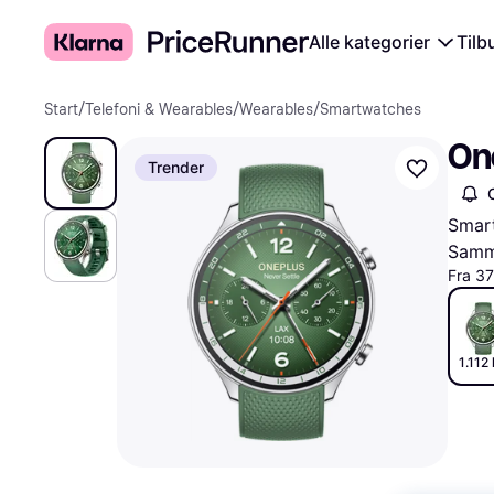
Alle kategorier
Tilb
Start
/
Telefoni & Wearables
/
Wearables
/
Smartwatches
On
Trender
Smar
Samme
Fra 37
1.112 