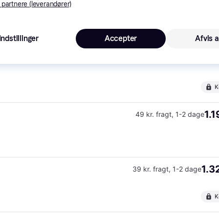
(ComputerSalg) OnePlus Watch 2R - 46 mm - aluminiumslegering - smart ur med rem - silikone - håndledsstørrelse: 140-210 mm - display 1.43 - 32 GB - Bluetooth, Wi-F
Fri fragt
,
1-2 dage
 partnere (leverandører)
Eller 3
K
Indstillinger
Accepter
Afvis a
1.1
Fri fragt
,
1 dag
K
1.1
49 kr. fragt
,
1-2 dage
1.3
39 kr. fragt
,
1-2 dage
K