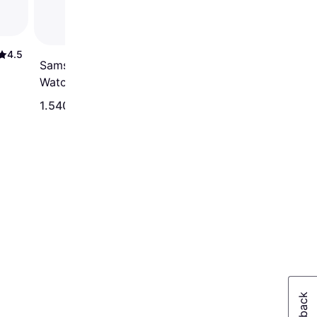
4.5
4.5
Samsung Galaxy
Watch8 40mm BT
Silver
1.540 kr.
2.050 kr.