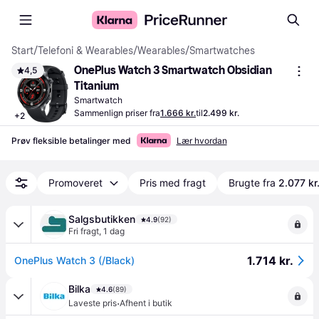
Start
/
Telefoni & Wearables
/
Wearables
/
Smartwatches
OnePlus Watch 3 Smartwatch Obsidian 
4,5
Titanium
Smartwatch
Sammenlign priser fra
1.666 kr.
til
2.499 kr.
+
2
Prøv fleksible betalinger med
Lær hvordan
Promoveret
Pris med fragt
Brugte fra
2.077 kr
Salgsbutikken
4.9
(92)
Fri fragt
,
1 dag
1.714 kr.
OnePlus Watch 3 (/Black)
Bilka
4.6
(89)
·
Laveste pris
Afhent i butik