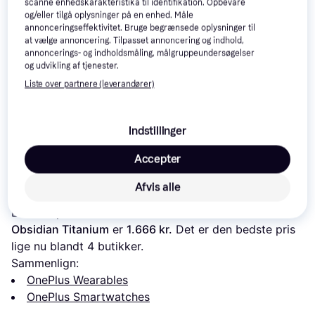
scanne enhedskarakteristika til identifikation. Opbevare
og/eller tilgå oplysninger på en enhed. Måle
annonceringseffektivitet. Bruge begrænsede oplysninger til
at vælge annoncering. Tilpasset annoncering og indhold,
annoncerings- og indholdsmåling, målgruppeundersøgelser
og udvikling af tjenester.
Liste over partnere (leverandører)
Indstillinger
Accepter
Læs om produktet
Afvis alle
Laveste pris for 
OnePlus Watch 3 Smartwatch 
Obsidian Titanium
 er 
1.666 kr.
 Det er den bedste pris 
lige nu blandt 
4
 butikker.
Sammenlign:
OnePlus Wearables
OnePlus Smartwatches