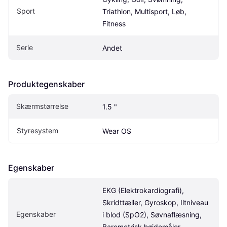
Sport
Triathlon, Multisport, Løb, 
Fitness
Serie
Andet
Produktegenskaber
Skærmstørrelse
1.5 "
Styresystem
Wear OS
Egenskaber
EKG (Elektrokardiografi), 
Skridttæller, Gyroskop, Iltniveau 
Egenskaber
i blod (SpO2), Søvnaflæsning, 
Barometrisk højdemåler, 