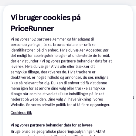
Relaterede produkter
Vi bruger cookies på
Se vores forslag til andre produkter, der matcher dine 
interesser.
Vis alle
PriceRunner
Vi og vores
152
partnere gemmer og får adgang til
Trender
50+
personoplysninger, f.eks. browserdata eller unikke
identifikatorer, på din enhed. Hvis du vælger Accepter, gør
det muligt for sporingsteknologier at understøtte de formål,
der er vist under »Vi og vores partnere behandler datafor at
levere«. Hvis du vælger Afvis alle eller trækker dit
samtykke tilbage, deaktiveres de. Hvis trackere er
deaktiveret, er noget indhold og annoncer, du ser, muligvis
ikke så relevant for dig. Du kan til enhver tid få vist denne
menu igen for at ændre dine valg eller trække samtykke
Google Pixel
4.4
tilbage når som helst ved at klikke Indstillinger på linket
Google Pixel
4.3
Samsung Gala
nederst på websiden. Dine valg vil have virkning i vores
Watch 4 LTE
Watch 3 45mm
Watch6 Classi
Website. Se vores privatliv politik for at få flere oplysninger.
41mm Matte
LTE Polished
47mm 4G
4.869 kr.
2.197 kr.
1.555 kr.
Black Aluminum
Cookiepolitik
Silver
Case with
Obsidian Active
Vi og vores partnere behandler data for at levere
Anmeldelser
Band
Bruge præcise geografiske placeringsoplysninger. Aktivt