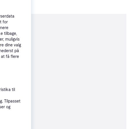
wserdata
t for
moveret
tnere
e tilbage,
r, muligvis
re dine valg
15 kr.
 nederst på
 at få flere
øbsgaranti
6 kr.
69 kr./md.
stika til
øbsgaranti
. Tilpasset
ser og
7 kr.
69 kr./md.