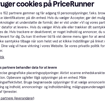
ruger cookies på PriceRunner
tet
Specifikationer
es
152
partnere gemmer og får adgang til personoplysninger, f.eks. bro
ke identifikatorer, på din enhed. Hvis du vælger Accepter, gør det mulig
Pro
eknologier at understøtte de formål, der er vist under »Vi og vores par
 datafor at levere«. Hvis du vælger Afvis alle eller trækker dit samtykk
es de. Hvis trackere er deaktiveret, er noget indhold og annoncer, du se
elevant for dig. Du kan til enhver tid få vist denne menu igen for at ænd
2
68 kr. fragt
,
4 dage
TP-Link TL-SG108E netværksswitch Administreret L2 Gigabit Ethernet (10/100/1000) Sort
kke samtykke tilbage når som helst ved at klikke Indstillinger på linket
Dine valg vil have virkning i vores Website. Se vores privatliv politik for
r.
K
tik
20
(ComputerSalg) TP-Link JetStream TL-SG108E Easy Smart Switch - Switch - Administreret - 8 x 10/100/1000 - desktop
·
Laveste pris
39 kr. fragt
,
4-5 dage
es partnere behandler data for at levere
Eller 
cise geografiske placeringsoplysninger. Aktivt scanne enhedskarakteri
ation. Opbevare og/eller tilgå oplysninger på en enhed. Måle
K
ngseffektivitet. Bruge begrænsede oplysninger til at vælge annoncering
ng og indhold, annoncerings- og indholdsmåling, målgruppeundersøgel
20
af tjenester.
TP-Link JetStream TL-SG108E Switch 8-porte Gigabit --> På lager, levering hos dig 08-08-2026
39 kr. fragt
,
1-2 dage
Eller 
 partnere (leverandører)