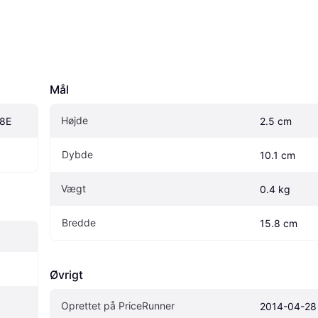
Mål
Højde
08E
2.5 cm
Dybde
10.1 cm
Vægt
0.4 kg
Bredde
15.8 cm
Øvrigt
Oprettet på PriceRunner
2014-04-28