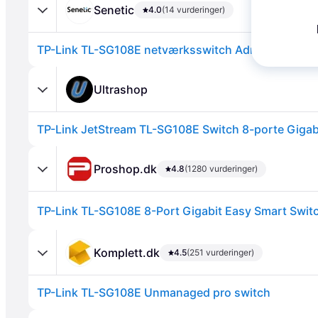
Senetic
4.0
(14 vurderinger)
Ultrashop
TP-Link JetStream TL-SG108E Switch 8-porte Gigab
Annonce
Proshop.dk
4.8
(1280 vurderinger)
TP-Link TL-SG108E 8-Port Gigabit Easy Smart Swit
Komplett.dk
4.5
(251 vurderinger)
TP-Link TL-SG108E Unmanaged pro switch
Annonce