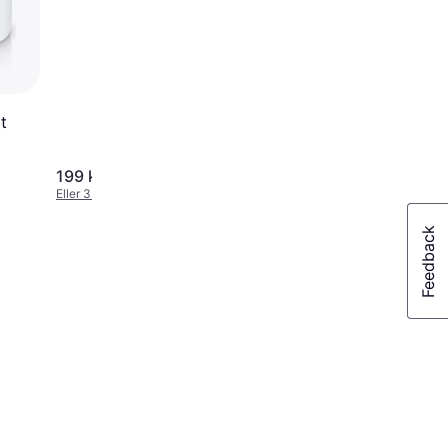
t
199 kr.
276 kr.
Eller 3 betalinger af 66 kr.
Eller 3 betalinger af 92 kr.