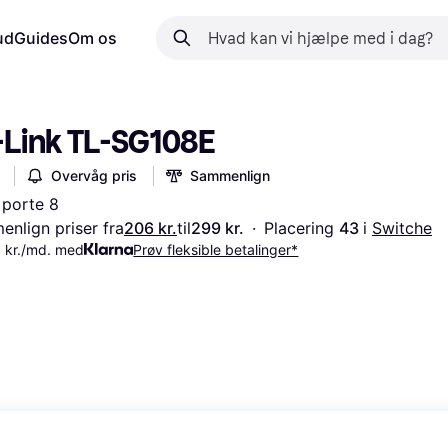
ud
Guides
Om os
-Link TL-SG108E
Overvåg pris
Sammenlign
 porte 8
nlign priser fra
206 kr.
til
299 kr.
·
Placering 
43 
i 
Switche
 kr./md. med
Prøv fleksible betalinger*