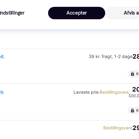
Indstillinger
Accepter
Afvis a
2
TP-Link TL-SG108E netværksswitch Administreret L2 Gigabit Ethernet (10/100/1000) Sort
68 kr. fragt
,
4 dage
28
it.
39 kr. fragt
,
1-2 dage
K
20
ch
·
Laveste pris
Bestillingsvare
Eller 
K
29
Bestillingsvare