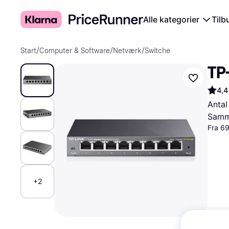
Alle kategorier
Tilb
Start
/
Computer & Software
/
Netværk
/
Switche
TP
4,4
Antal
Samme
Fra 69
+2