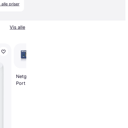
 alle priser
Vis alle
TP-Link TL-SG1005P
4.7
Netgear ProSafe 8
Port Gigabit Desktop
Switch (GS108)