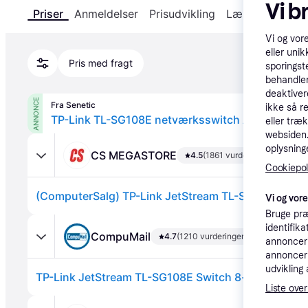
Vi b
Priser
Anmeldelser
Prisudvikling
Læs om produk
Vi og vor
eller unik
Pris med fragt
sporingst
behandler
deaktiver
ANNONCE
Fra Senetic
ikke så r
eller træ
websiden. 
oplysninge
CS MEGASTORE
4.5
(1861 vurderinger)
Cookiepoli
Vi og vor
Bruge præ
identifik
CompuMail
4.7
(1210 vurderinger)
annonceri
annonceri
udvikling 
Liste over