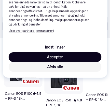
Fri fragt
,
1-2 dage
scanne enhedskarakteristika til identifikation. Opbevare
og/eller tilgå oplysninger på en enhed. Måle
4.999 kr.
annonceringseffektivitet. Bruge begrænsede oplysninger til
Canon EOS R100 + RF-S 18-45MM IS STM
Eller 3 betalinger af 1.666 kr.
at vælge annoncering. Tilpasset annoncering og indhold,
annoncerings- og indholdsmåling, målgruppeundersøgelser
og udvikling af tjenester.
Vis alle (14)
Liste over partnere (leverandører)
Relaterede produkter
Indstillinger
Se vores forslag til andre produkter, der matcher dine 
interesser.
Vis alle
Accepter
Afvis alle
Canon EOS R100
4.5
Canon EOS R5
+ RF-S 18-
+ RF-S 18-
Canon EOS R50
4.8
45mm IS STM +
45mm + 55-
+ RF-S 18-
55-210mm IS
210mm IS ST
45mm F4.5-6.3