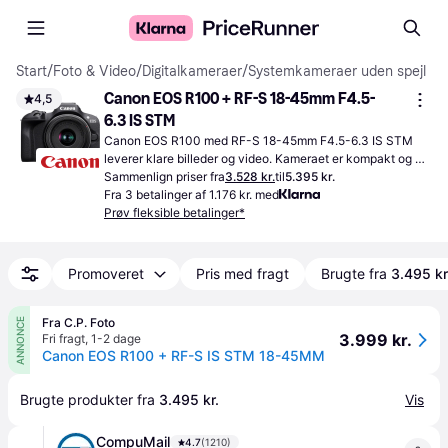
Start
/
Foto & Video
/
Digitalkameraer
/
Systemkameraer uden spejl
Canon EOS R100 + RF-S 18-45mm F4.5-
4,5
6.3 IS STM
Canon EOS R100 med RF-S 18-45mm F4.5-6.3 IS STM 
leverer klare billeder og video. Kameraet er kompakt og 
har indbygget billedstabilisator for let fotografering.
Sammenlign priser fra
3.528 kr.
til
5.395 kr.
Fra 3 betalinger af 1.176 kr. med
Prøv fleksible betalinger*
Promoveret
Pris med fragt
Brugte fra
3.495 kr
Fra C.P. Foto
ANNONCE
3.999 kr.
Fri fragt
,
1-2 dage
Canon EOS R100 + RF-S IS STM 18-45MM
Brugte produkter fra 
3.495 kr.
Vis
CompuMail
4.7
(1210)