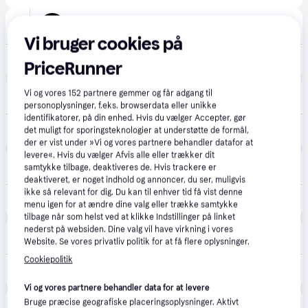
Foto/C
Fri fragt
,
1-2 dage
Vi bruger cookies på
4.495 kr.
Canon EOS R100 m/ 18-45mm.
PriceRunner
Proshop.dk
4.8
(1280)
Vi og vores
152
partnere gemmer og får adgang til
Fri fragt
,
1 dag
personoplysninger, f.eks. browserdata eller unikke
identifikatorer, på din enhed. Hvis du vælger Accepter, gør
4.895 kr.
Canon EOS R100 + RF-S 18-45MM IS STM
det muligt for sporingsteknologier at understøtte de formål,
Eller 3 betalinger af 1.632 kr.
der er vist under »Vi og vores partnere behandler datafor at
levere«. Hvis du vælger Afvis alle eller trækker dit
Kamerahuset
5.0
(2)
samtykke tilbage, deaktiveres de. Hvis trackere er
49 kr. fragt
,
1-2 dage
deaktiveret, er noget indhold og annoncer, du ser, muligvis
ikke så relevant for dig. Du kan til enhver tid få vist denne
4.870 kr.
Canon EOS R100 18-45mm
menu igen for at ændre dine valg eller trække samtykke
tilbage når som helst ved at klikke Indstillinger på linket
nederst på websiden. Dine valg vil have virkning i vores
Merlin
4.7
(161)
Website. Se vores privatliv politik for at få flere oplysninger.
Fri fragt
,
1-2 dage
Cookiepolitik
4.999 kr.
Canon EOS R100 + RF-S 18-45MM IS STM
Eller 3 betalinger af 1.666 kr.
Vi og vores partnere behandler data for at levere
happii.dk
Bruge præcise geografiske placeringsoplysninger. Aktivt
4.7
(127)