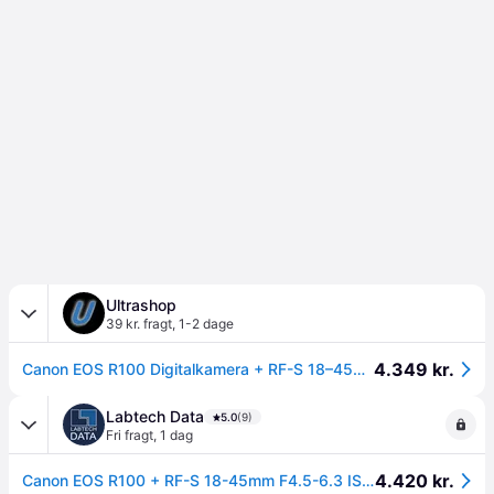
Ultrashop
39 kr. fragt
,
1-2 dage
4.349 kr.
Canon EOS R100 Digitalkamera + RF-S 18–45MM IS STM.
Labtech Data
5.0
(9)
Fri fragt
,
1 dag
4.420 kr.
Canon EOS R100 + RF-S 18-45mm F4.5-6.3 IS STM Kit MILC 24.1 MP CMOS 6000 x 4000 pixels Black