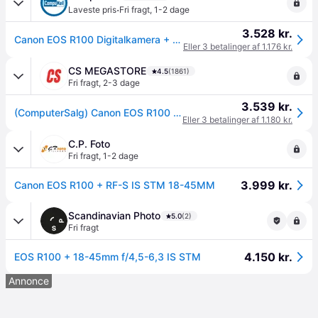
·
Laveste pris
Fri fragt
,
1-2 dage
3.528 kr.
Canon EOS R100 Digitalkamera + RF-S 18–45MM IS STM --> På lager, levering hos dig 08-08-2026
Eller 3 betalinger af 1.176 kr.
CS MEGASTORE
4.5
(1861)
Fri fragt
,
2-3 dage
3.539 kr.
(ComputerSalg) Canon EOS R100 - Digitalkamera - spejlløst - 24.1 MP - APS-C - 4K / 29.97 fps - 2.5x optisk zoom RF-S 18-45 mm F4.5-6.3 IS STM objektiv - Wi-Fi, Blue
Eller 3 betalinger af 1.180 kr.
C.P. Foto
Fri fragt
,
1-2 dage
3.999 kr.
Canon EOS R100 + RF-S IS STM 18-45MM
Scandinavian Photo
5.0
(2)
Fri fragt
4.150 kr.
EOS R100 + 18-45mm f/4,5-6,3 IS STM
Annonce