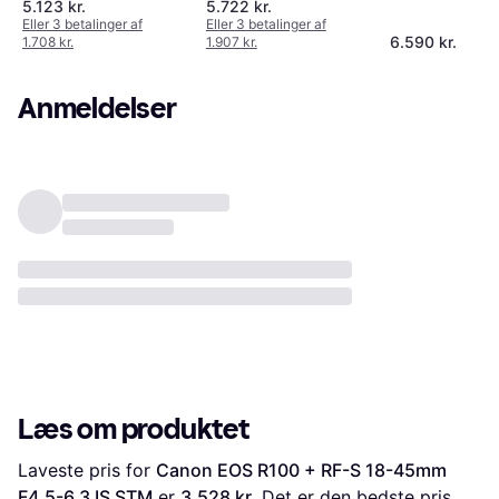
5.123 kr.
5.722 kr.
STM
IS STM Black
Eller 3 betalinger af
Eller 3 betalinger af
6.590 kr.
1.708 kr.
1.907 kr.
Anmeldelser
Læs om produktet
Laveste pris for 
Canon EOS R100 + RF-S 18-45mm 
F4.5-6.3 IS STM
 er 
3.528 kr.
 Det er den bedste pris 