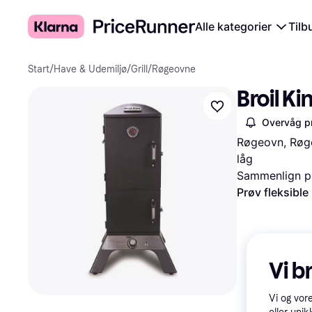
Alle kategorier
Tilb
Start
/
Have & Udemiljø
/
Grill
/
Røgeovne
Broil Ki
Overvåg pr
Røgeovn, Røge
låg
Sammenlign pr
Prøv fleksible
Vi b
Vi og vor