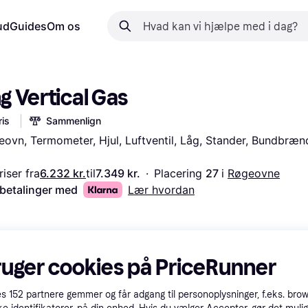
ud
Guides
Om os
ng Vertical Gas
is
Sammenlign
ovn, Termometer, Hjul, Luftventil, Låg, Stander, Bundbrænd
iser fra
6.232 kr.
til
7.349 kr.
·
Placering 
27 
i 
Røgeovne
 betalinger med
Lær hvordan
ruger cookies på PriceRunner
es
152
partnere gemmer og får adgang til personoplysninger, f.eks. bro