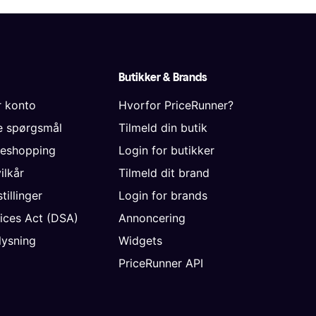
Butikker & Brands
r konto
Hvorfor PriceRunner?
de spørgsmål
Tilmeld din butik
neshopping
Login for butikker
vilkår
Tilmeld dit brand
tillinger
Login for brands
vices Act (DSA)
Annoncering
ysning
Widgets
PriceRunner API