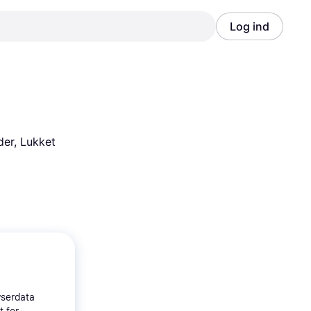
Log ind
Annonce
Annonce
er, Lukket 
wserdata