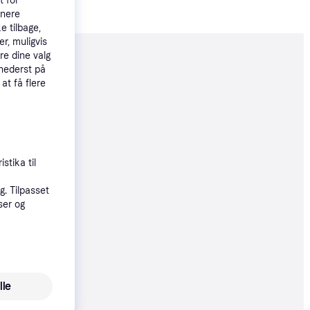
t for
tnere
e tilbage,
r, muligvis
re dine valg
moveret
 nederst på
 at få flere
32 kr.
øbsgaranti
stika til
. Tilpasset
2 kr.
ser og
øbsgaranti
49 kr.
lle