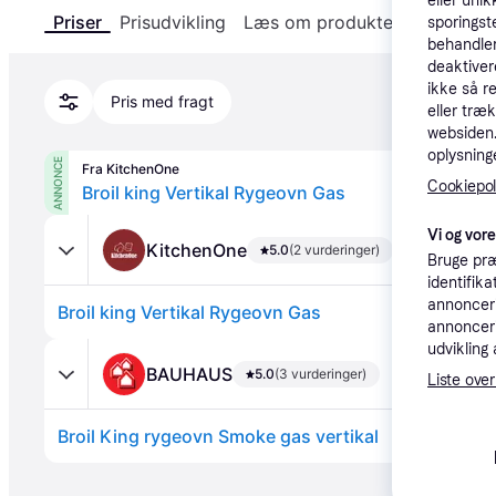
eller unik
Priser
Prisudvikling
Læs om produktet
Specifika
sporingst
behandler
deaktiver
ikke så r
Pris med fragt
eller træ
websiden. 
oplysninge
ANNONCE
Fra KitchenOne
Cookiepoli
Broil king Vertikal Rygeovn Gas
Vi og vor
KitchenOne
5.0
(2 vurderinger)
Bruge præ
identifik
annonceri
Broil king Vertikal Rygeovn Gas
annonceri
udvikling 
BAUHAUS
5.0
(3 vurderinger)
Liste over
Broil King rygeovn Smoke gas vertikal
Annonce