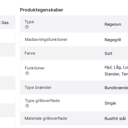
Produktegenskaber
Type
l Gas
Røgeovn
Madlavningsfunktioner
Røgegrill
Farve
Sort
Hjul, Låg, Luf
Funktioner
Stander, Te
Type brænder
Bundbrænd
Type grilloverflade
Single
Materiale grilloverflade
Rustfrit stål