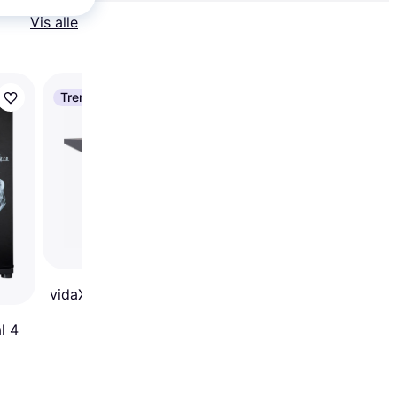
Vis alle
Trender
vidaXL 364746
vidaXL 43048
l 4