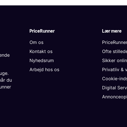
PriceRunner
Lær mere
Om os
PriceRunne
Kontakt os
Ofte stille
gende
Nyhedsrum
Sikker onli
Arbejd hos os
Privatliv & 
uge.
Cookie-inds
når du
unner
Digital Ser
Annonceopl