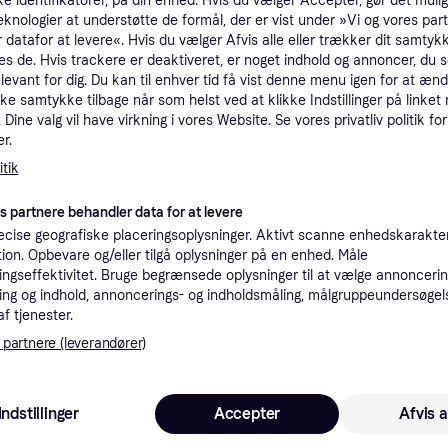
ke identifikatorer, på din enhed. Hvis du vælger Accepter, gør det mulig
tioner
eknologier at understøtte de formål, der er vist under »Vi og vores par
 datafor at levere«. Hvis du vælger Afvis alle eller trækker dit samtykk
es de. Hvis trackere er deaktiveret, er noget indhold og annoncer, du se
elevant for dig. Du kan til enhver tid få vist denne menu igen for at ænd
Pro
kke samtykke tilbage når som helst ved at klikke Indstillinger på linket
Dine valg vil have virkning i vores Website. Se vores privatliv politik for
r.
6.2
Fri fragt
tik
es partnere behandler data for at levere
K
cise geografiske placeringsoplysninger. Aktivt scanne enhedskarakteri
ation. Opbevare og/eller tilgå oplysninger på en enhed. Måle
ngseffektivitet. Bruge begrænsede oplysninger til at vælge annoncering
6.23
·
Laveste pris
Fri fragt
ng og indhold, annoncerings- og indholdsmåling, målgruppeundersøgel
af tjenester.
K
 partnere (leverandører)
7.3
Bestillingsvare
Indstillinger
Accepter
Afvis a