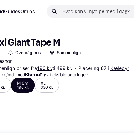
ud
Guides
Om os
xi Giant Tape M
Overvåg pris
Sammenlign
esnor
nlign priser fra
196 kr.
til
499 kr.
·
Placering 
67 
i 
Kæledyr
 kr./md. med
Prøv fleksible betalinger*
M 8m
XL
 kr.
196 kr.
330 kr.