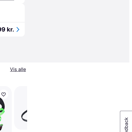
9 kr.
Vis alle
Trender
Flexi New Comfort T
5m