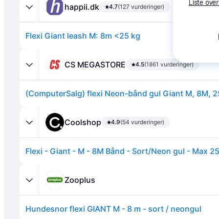
Liste over
happii.dk
4.7
(127 vurderinger)
Flexi Giant leash M: 8m <25 kg
CS MEGASTORE
4.5
(1861 vurderinger)
(ComputerSalg) flexi Neon-bånd gul Giant M, 8M, 
Annonce
Coolshop
4.9
(54 vurderinger)
Zooplus
Hundesnor flexi GIANT M - 8 m - sort / neongul