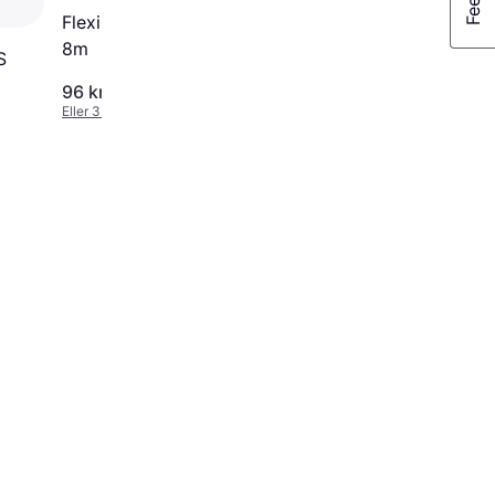
Flexi New Classic Cord S
8m
S
96 kr.
159 kr.
Eller 3 betalinger af 32 kr.