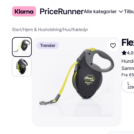
Alle kategorier
Tilb
Start
/
Hjem & Husholdning
/
Hus
/
Kæledyr
Fle
Trender
4,0
Hund
Samme
Fra 65
L
229