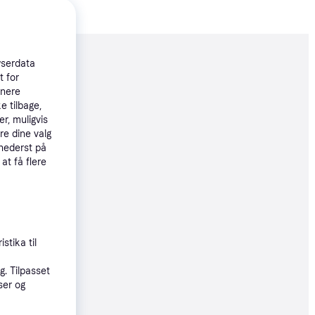
wserdata
moveret
t for
tnere
e tilbage,
79 kr.
r, muligvis
 93 kr./md.
re dine valg
 nederst på
øbsgaranti
 at få flere
96 kr.
65 kr./md.
stika til
. Tilpasset
7 kr.
ser og
79 kr./md.