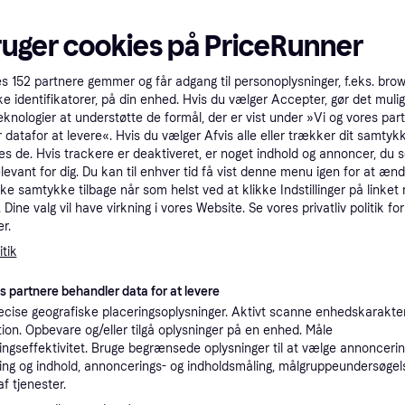
tet
Specifikationer
ruger cookies på PriceRunner
es
152
partnere gemmer og får adgang til personoplysninger, f.eks. bro
Pro
ke identifikatorer, på din enhed. Hvis du vælger Accepter, gør det mulig
eknologier at understøtte de formål, der er vist under »Vi og vores par
 datafor at levere«. Hvis du vælger Afvis alle eller trækker dit samtykk
2
49 kr. fragt
,
5-8 dage
es de. Hvis trackere er deaktiveret, er noget indhold og annoncer, du se
Eller
elevant for dig. Du kan til enhver tid få vist denne menu igen for at ænd
kke samtykke tilbage når som helst ved at klikke Indstillinger på linket
K
Dine valg vil have virkning i vores Website. Se vores privatliv politik for
r.
1
tik
·
Laveste pris
39 kr. fragt
,
1 dag
Eller 
es partnere behandler data for at levere
cise geografiske placeringsoplysninger. Aktivt scanne enhedskarakteri
ation. Opbevare og/eller tilgå oplysninger på en enhed. Måle
ngseffektivitet. Bruge begrænsede oplysninger til at vælge annoncering
23
Fri fragt
,
1-2 dage
ng og indhold, annoncerings- og indholdsmåling, målgruppeundersøgel
Eller 
af tjenester.