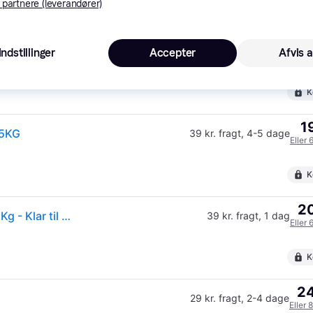
 partnere (leverandører)
20
33 kr. fragt
,
1-2 dage
Indstillinger
Accepter
Afvis a
Eller 
K
1
25KG
39 kr. fragt
,
4-5 dage
Eller 
K
20
Flexi - Giant - M - 8M Bånd - Sort/Neon gul - Max 25Kg - Klar til levering - Prismatch
39 kr. fragt
,
1 dag
Eller 
K
24
29 kr. fragt
,
2-4 dage
Eller 