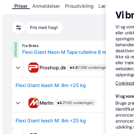
Priser
Anmeldelser
Prisudvikling
Læs om produk
Vi b
Vi og vor
Pris med fragt
eller unik
sporingst
ANNONCE
behandler
Fra Brekz
deaktiver
Flexi Giant Neon M Tape rulleline 8 meter Sort
ikke så r
eller træ
Proshop.dk
4.8
(1286 vurderinger)
websiden. 
oplysninge
Cookiepoli
Flexi Giant leash M: 8m <25 kg
Vi og vor
Merlin
4.7
(162 vurderinger)
Bruge præ
identifik
annonceri
Flexi Giant leash M: 8m <25 kg
annonceri
udvikling 