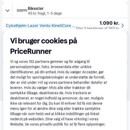
Bikester
45 kr. fragt
,
1-3 dage
1.090 kr.
Cykelhjelm Lazer Vento KinetiCore Black/Neonyellow.
Eller 3 betalinger af 363 kr.
MaxiPro
Vi bruger cookies på
39 kr. fragt
,
3-7 dage
PriceRunner
1.684 kr.
Lazer hjelm Vento KinetiCore Black Flash Yellow S - Cykelhjelm
Vi og vores
152
partnere gemmer og får adgang til
personoplysninger, f.eks. browserdata eller unikke
Bikepack
identifikatorer, på din enhed. Hvis du vælger Accepter, gør
39 kr. fragt
,
3-7 dage
det muligt for sporingsteknologier at understøtte de formål,
der er vist under »Vi og vores partnere behandler datafor at
1.684 kr.
Lazer hjelm Vento KinetiCore Black Flash Yellow S - Cykelhjelm
levere«. Hvis du vælger Afvis alle eller trækker dit
samtykke tilbage, deaktiveres de. Hvis trackere er
deaktiveret, er noget indhold og annoncer, du ser, muligvis
Relaterede produkter
ikke så relevant for dig. Du kan til enhver tid få vist denne
menu igen for at ændre dine valg eller trække samtykke
Se vores forslag til andre produkter, der matcher dine 
tilbage når som helst ved at klikke Indstillinger på linket
nederst på websiden. Dine valg vil have virkning i vores
interesser.
Vis alle
Website. Se vores privatliv politik for at få flere oplysninger.