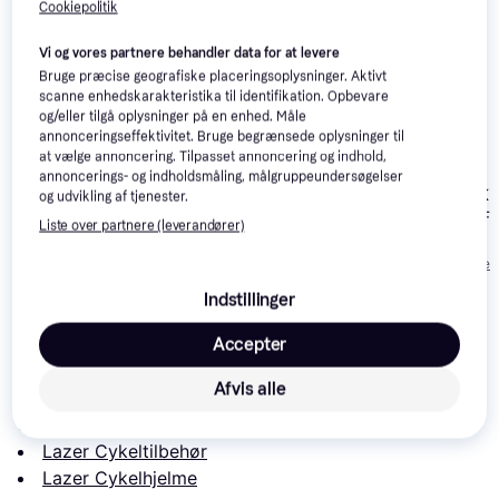
Cookiepolitik
-169 kr.
Trender
Vi og vores partnere behandler data for at levere
Bruge præcise geografiske placeringsoplysninger. Aktivt
scanne enhedskarakteristika til identifikation. Opbevare
og/eller tilgå oplysninger på en enhed. Måle
annonceringseffektivitet. Bruge begrænsede oplysninger til
Lazer Vento
Lazer Vento
at vælge annoncering. Tilpasset annoncering og indhold,
KinetiCore
KinetiCore
annoncerings- og indholdsmåling, målgruppeundersøgelser
Lazer Tonic Ki
og udvikling af tjenester.
Deep Green Fl
Liste over partnere (leverandører)
1.148 kr.
489 kr.
Eller 3 betalinger af
1.400 kr.
383 kr.
Eller 3 betalinger 
Indstillinger
Læs om produktet
Accepter
Laveste pris for 
Lazer Vento KinetiCore
 er 
1.024 kr.
Afvis alle
Det er den bedste pris lige nu blandt 
6
 butikker.
Sammenlign:
Lazer Cykeltilbehør
Lazer Cykelhjelme