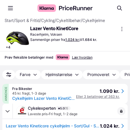
Start
/
Sport & Fritid
/
Cykling
/
Cykeltilbehør
/
Cykelhjelme
Lazer Vento KinetiCore
Racerhjelm, Voksen
Sammenlign priser fra
1.024 kr.
til
1.684 kr.
+
4
Prøv fleksible betalinger med
Lær hvordan
Farve
Hjelmstørrelse
Promoveret
Pr
Fra Bikester
ANNONCE
1.090 kr.
45 kr. fragt
,
1-3 dage
Eller 3 betalinger af 363 kr.
Cykelhjelm Lazer Vento KinetiCore Black/Neonyellow.
Cykelexperten
5.0
(1)
·
Laveste pris
Fri fragt
,
1-2 dage
1.024 kr.
Lazer Vento Kineticore cykelhjelm - Sort/Gul - S (52cm-56cm)