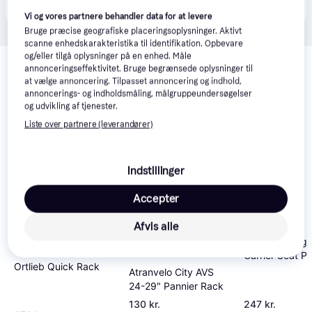
kunde i denne kategori.
Vi og vores partnere behandler data for at levere
Bruge præcise geografiske placeringsoplysninger. Aktivt
scanne enhedskarakteristika til identifikation. Opbevare
Relaterede produkter
og/eller tilgå oplysninger på en enhed. Måle
annonceringseffektivitet. Bruge begrænsede oplysninger til
Se vores forslag til andre produkter, der matcher dine 
at vælge annoncering. Tilpasset annoncering og indhold,
interesser.
Vis alle
annoncerings- og indholdsmåling, målgruppeundersøgelser
og udvikling af tjenester.
Liste over partnere (leverandører)
Indstillinger
Accepter
Afvis alle
Atranvelo Lug
Carrier Seat Po
Ortlieb Quick Rack
365 AVS
Atranvelo City AVS
24-29" Pannier Rack
130 kr.
247 kr.