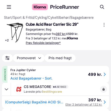
Start
/
Sport & Fritid
/
Cykling
/
Cykeltilbehør
/
Bagagebærere
Cube Acid Rear Carrier Sic 29"
Bagagebærer, Bag
Sammenlign priser fra
397 kr.
til
599 kr.
Fra 3 betalinger af 132 kr. med
+
2
Prøv fleksible betalinger*
Promoveret
Pris med fragt
Fra Jupiter Cykler
ANNONCE
499 kr.
49 kr. fragt
Acid Bagagebærer - Sort.
CS MEGASTORE
4.5
(1863)
·
Laveste pris
Bestillingsvare
397 kr.
(ComputerSalg) Bagažinė ACID SIC RILink Alu 29
Eller 3 betalinger af 132 kr.