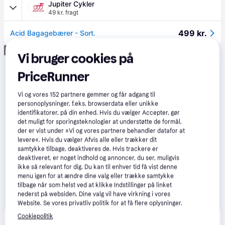
Jupiter Cykler
49 kr. fragt
499 kr.
Acid Bagagebærer - Sort.
Annonce
Vi bruger cookies på
PriceRunner
Vi og vores
152
partnere gemmer og får adgang til
personoplysninger, f.eks. browserdata eller unikke
identifikatorer, på din enhed. Hvis du vælger Accepter, gør
det muligt for sporingsteknologier at understøtte de formål,
der er vist under »Vi og vores partnere behandler datafor at
levere«. Hvis du vælger Afvis alle eller trækker dit
samtykke tilbage, deaktiveres de. Hvis trackere er
deaktiveret, er noget indhold og annoncer, du ser, muligvis
ikke så relevant for dig. Du kan til enhver tid få vist denne
menu igen for at ændre dine valg eller trække samtykke
tilbage når som helst ved at klikke Indstillinger på linket
nederst på websiden. Dine valg vil have virkning i vores
Website. Se vores privatliv politik for at få flere oplysninger.
Cookiepolitik
Produktet fås også hos 
1
butik
, som ikke er betalende 
Vis alle